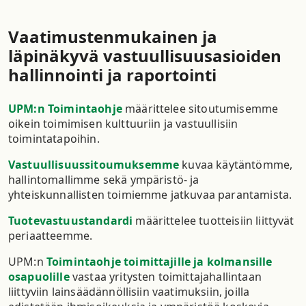
Vaatimustenmukainen ja
läpinäkyvä vastuullisuusasioiden
hallinnointi ja raportointi
UPM:n Toimintaohje
määrittelee sitoutumisemme
oikein toimimisen kulttuuriin ja vastuullisiin
toimintatapoihin.
Vastuullisuussitoumuksemme
kuvaa käytäntömme,
hallintomallimme sekä ympäristö- ja
yhteiskunnallisten toimiemme jatkuvaa parantamista.
Tuotevastuustandardi
määrittelee tuotteisiin liittyvät
periaatteemme.
UPM:n
Toimintaohje toimittajille ja kolmansille
osapuolille
vastaa yritysten toimittajahallintaan
liittyviin lainsäädännöllisiin vaatimuksiin, joilla