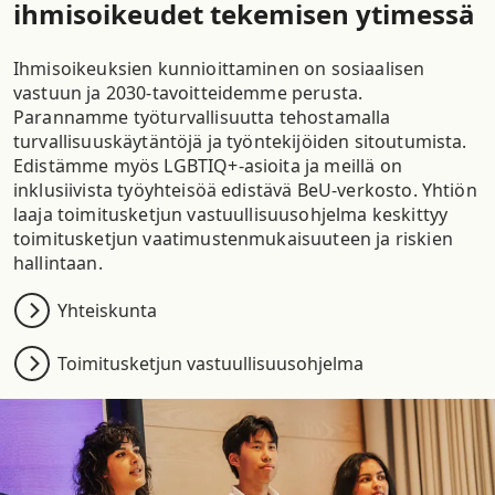
ihmisoikeudet tekemisen ytimessä
Ihmisoikeuksien kunnioittaminen on sosiaalisen
vastuun ja 2030-tavoitteidemme perusta.
Parannamme työturvallisuutta tehostamalla
turvallisuuskäytäntöjä ja työntekijöiden sitoutumista.
Edistämme myös LGBTIQ+-asioita ja meillä on
inklusiivista työyhteisöä edistävä BeU-verkosto. Yhtiön
laaja toimitusketjun vastuullisuusohjelma keskittyy
toimitusketjun vaatimustenmukaisuuteen ja riskien
hallintaan.
Yhteiskunta
Toimitusketjun vastuullisuusohjelma