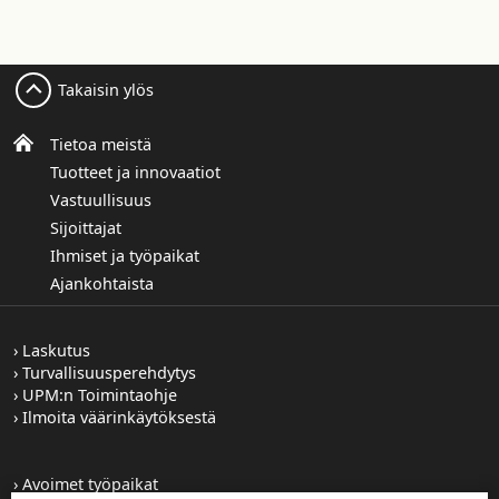
Takaisin ylös
Tietoa meistä
Tuotteet ja innovaatiot
Vastuullisuus
Sijoittajat
Ihmiset ja työpaikat
Ajankohtaista
Laskutus
Turvallisuusperehdytys
UPM:n Toimintaohje
Ilmoita väärinkäytöksestä
Avoimet työpaikat