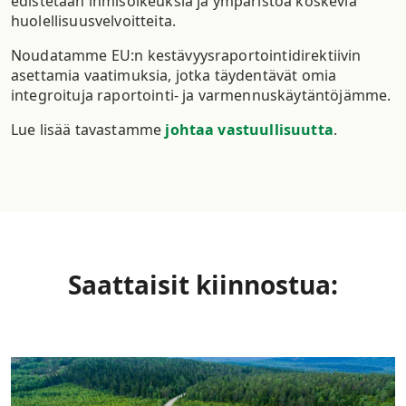
edistetään ihmisoikeuksia ja ympäristöä koskevia
huolellisuusvelvoitteita.
Noudatamme EU:n kestävyysraportointidirektiivin
asettamia vaatimuksia, jotka täydentävät omia
integroituja raportointi- ja varmennuskäytäntöjämme.
Lue lisää tavastamme
johtaa vastuullisuutta
.
Saattaisit kiinnostua: