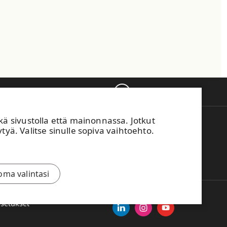
Takaisin ylös
sivustolla että mainonnassa. Jotkut
M Vaihde
tyä. Valitse sinulle sopiva vaihtoehto.
04 15 111
mä sivusto on suojattu reCAPTCHA-palvelun
ulla.
Tietosuoja
ja
käyttöehdot
.
oma valintasi
asetukset