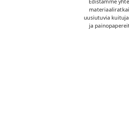
Edistämme yhtei
materiaaliratkai
uusiutuvia kuituja
ja painopaperei