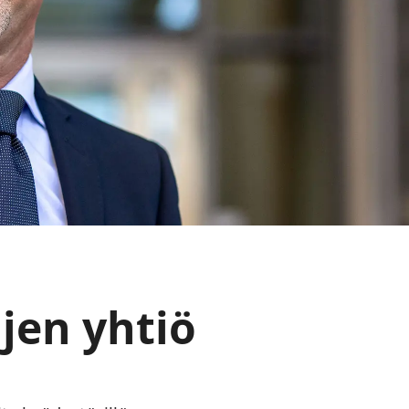
gr
yh
Lue 
jen yhtiö