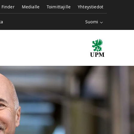
e Finder
Medialle
Toimittajille
Yhteystiedot
Suomi
ta
Lo
UP