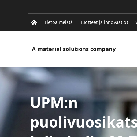
Tietoa meistä
Tuotteet ja innovaatiot
A material solutions company
M:n
olivuosikatsaus 20