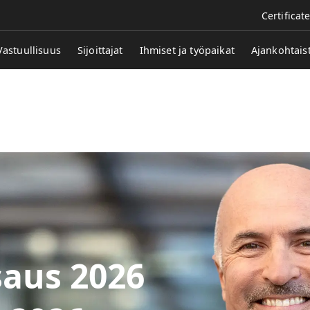
Certificat
Vastuullisuus
Sijoittajat
Ihmiset ja työpaikat
Ajankohtais
26