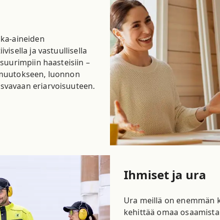
ka-aineiden
sella ja vastuullisella
suurimpiin haasteisiin –
muutokseen, luonnon
vavaan eriarvoisuuteen.
Ihmiset ja ura
Ura meillä on enemmän ku
kehittää omaa osaamista