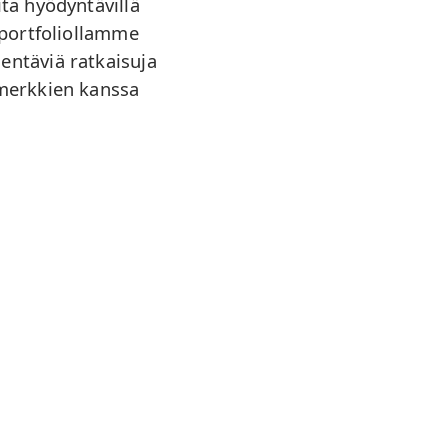
ta hyödyntävillä
a portfoliollamme
hentäviä ratkaisuja
emerkkien kanssa