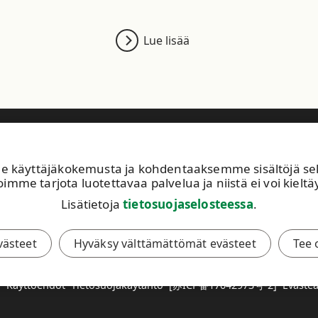
Lue lisää
astuullisuus
Sijoittajat
Ihmiset ja työpaikat
Ajankohtaista
käyttäjäkokemusta ja kohdentaaksemme sisältöjä sekä 
Avoimet työpaikat
UP
imme tarjota luotettavaa palvelua ja niistä ei voi kieltäy
Kuvapankki
02
Lisätietoja
tietosuojaselosteessa
.
Tilaa tiedotteet
Tä
Toiminta-alueemme
av
evästeet
Hyväksy välttämättömät evästeet
Tee 
.
Käyttöehdot
Tietosuojakäytäntö
[苏ICP备17042973号-2]
Eväste