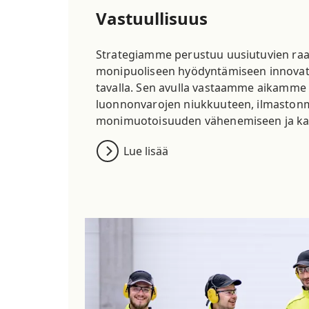
Vastuullisuus
Strategiamme perustuu uusiutuvien raa
monipuoliseen hyödyntämiseen innovatiivi
tavalla. Sen avulla vastaamme aikamme 
luonnonvarojen niukkuuteen, ilmaston
monimuotoisuuden vähenemiseen ja kas
Lue lisää