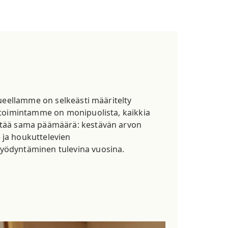
alueellamme on selkeästi määritelty
a toimintamme on monipuolista, kaikkia
stää sama päämäärä: kestävän arvon
ja houkuttelevien
yödyntäminen tulevina vuosina.