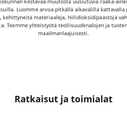
skunnan kestävää muutosta uusiutuvia raaka-ainei
suilla. Luomme arvoa pitkällä aikavälillä kattavall
, kehittyneitä materiaaleja, hiilidioksidipäästöjä vä
ta. Teemme yhteistyötä teollisuudenalojen ja tuot
maailmanlaajuisesti.
Ratkaisut ja toimialat