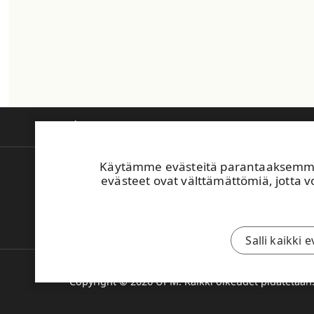
Tietoa meistä
Tuotteet ja innovaatiot
V
Käytämme evästeitä parantaaksemme 
Laskutus
evästeet ovat välttämättömiä, jotta vo
Turvallisuusperehdytys
UPM:n Toimintaohje
Ilmoita väärinkäytöksestä
Salli kaikki 
Copyright © 2026 UPM. Kaikki oikeudet pidätetään