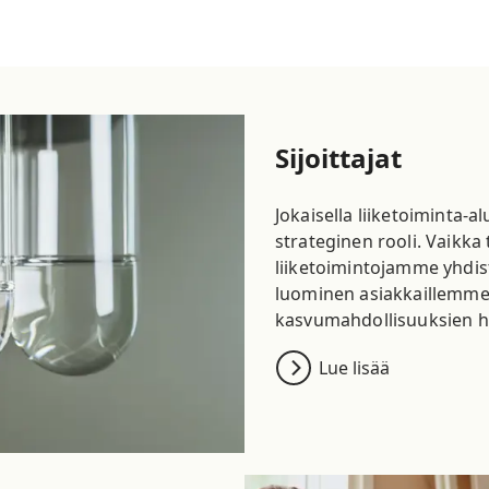
Sijoittajat
Jokaisella liiketoiminta-
strateginen rooli. Vaikk
liiketoimintojamme yhdi
luominen asiakkaillemme 
kasvumahdollisuuksien h
Lue lisää