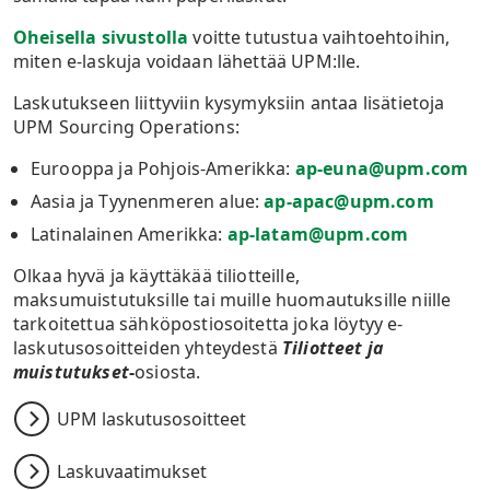
Oheisella sivustolla
voitte tutustua vaihtoehtoihin,
miten e-laskuja voidaan lähettää UPM:lle.
Laskutukseen liittyviin kysymyksiin antaa lisätietoja
UPM Sourcing Operations:
Eurooppa ja Pohjois-Amerikka:
ap-euna@upm.com
Aasia ja Tyynenmeren alue:
ap-apac@upm.com
Latinalainen Amerikka:
ap-latam@upm.com
Olkaa hyvä ja käyttäkää tiliotteille,
maksumuistutuksille tai muille huomautuksille niille
tarkoitettua sähköpostiosoitetta joka löytyy e-
laskutusosoitteiden yhteydestä
Tiliotteet ja
muistutukset
-
osiosta.
UPM laskutusosoitteet
Laskuvaatimukset