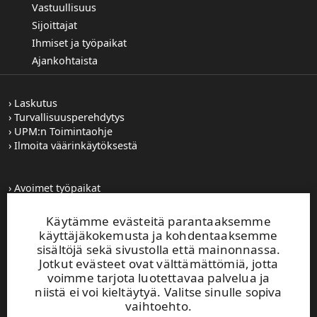
Vastuullisuus
Sijoittajat
Ihmiset ja työpaikat
Ajankohtaista
Laskutus
Turvallisuusperehdytys
UPM:n Toimintaohje
Ilmoita väärinkäytöksestä
Avoimet työpaikat
Kuvapankki
Tilaa tiedotteet
Käytämme evästeitä parantaaksemme
Toiminta-alueemme
käyttäjäkokemusta ja kohdentaaksemme
sisältöjä sekä sivustolla että mainonnassa.
Jotkut evästeet ovat välttämättömiä, jotta
UPM Vaihde
voimme tarjota luotettavaa palvelua ja
0204 15 111
niistä ei voi kieltäytyä. Valitse sinulle sopiva
Tämä sivusto on suojattu reCAPTCHA-palvelun
vaihtoehto.