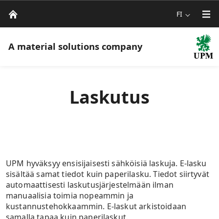
FI
A material solutions company
​​​​Laskutus
UPM hyväksyy ensisijaisesti sähköisiä laskuja. E-lasku
sisältää samat tiedot kuin paperilasku. Tiedot siirtyvät
automaattisesti laskutusjärjestelmään ilman
manuaalisia toimia nopeammin ja
kustannustehokkaammin. E-laskut arkistoidaan
samalla tapaa kuin paperilaskut.