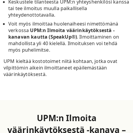
Keskustele tilanteesta UPM:n yhteyshenkilösi kanssa
tai tee ilmoitus muulla paikallisella
yhteydenottotavalla.
Voit myös ilmoittaa huolenaiheesi nimettömänä
verkossa
UPM:n Ilmoita väärinkäytöksestä -
kanavan kautta (SpeakUp®)
. Ilmoittaminen on
mahdollista yli 40 kielellä. Ilmoituksen voi tehdä
myös puhelimitse.
UPM kieltää kostotoimet niitä kohtaan, jotka ovat
vilpittömin aikein ilmoittaneet epäilemästään
väärinkäytöksestä.
UPM:n Ilmoita
väärinkäytöksestä -kanava –