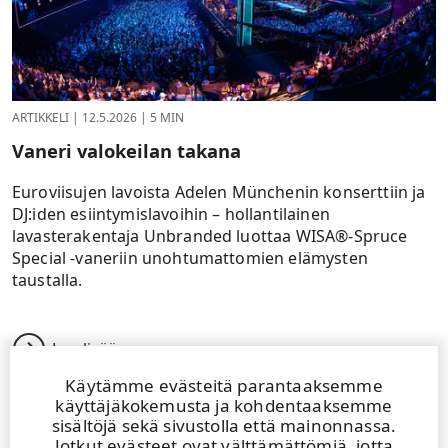
ARTIKKELI
|
12.5.2026
|
5 MIN
Vaneri valokeilan takana
Euroviisujen lavoista Adelen Münchenin konserttiin ja
DJ:iden esiintymislavoihin – hollantilainen
lavasterakentaja Unbranded luottaa WISA®-Spruce
Special -vaneriin unohtumattomien elämysten
taustalla.
Lue lisää
Käytämme evästeitä parantaaksemme
käyttäjäkokemusta ja kohdentaaksemme
sisältöjä sekä sivustolla että mainonnassa.
Jotkut evästeet ovat välttämättömiä, jotta