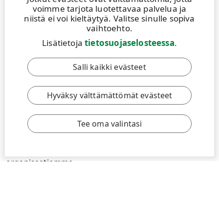
voimme tarjota luotettavaa palvelua ja
niistä ei voi kieltäytyä. Valitse sinulle sopiva
vaihtoehto.
Lisätietoja
tietosuojaselosteessa
.
Salli kaikki evästeet
ARTIKKELI
|
8.6.2026
|
1 MIN
Hyväksy välttämättömät evästeet
Kesäkuu on ylpeyden ja ilon kuukausi!
Tee oma valintasi
UPM:llä uskomme, että jokaisen pitäisi voida tulla
töihin juuri sellaisena kuin on, joka ikinen päivä.
Kesäkuussa juhlistamme tätä kautta koko
organisaatiomme.
Lue lisää