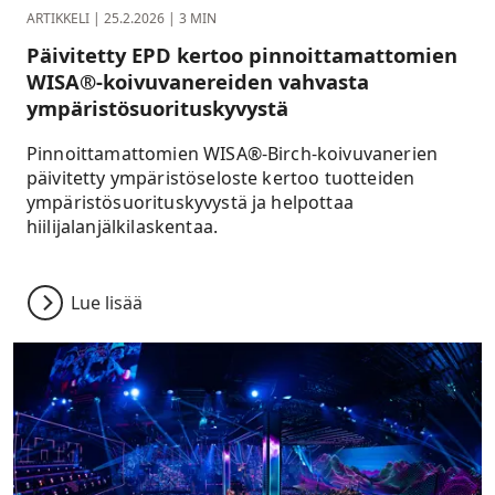
ARTIKKELI
|
25.2.2026
|
3 MIN
Päivitetty EPD kertoo pinnoittamattomien
WISA®-koivuvanereiden vahvasta
ympäristösuorituskyvystä
Pinnoittamattomien WISA®-Birch-koivuvanerien
päivitetty ympäristöseloste kertoo tuotteiden
ympäristösuorituskyvystä ja helpottaa
hiilijalanjälkilaskentaa.
Lue lisää