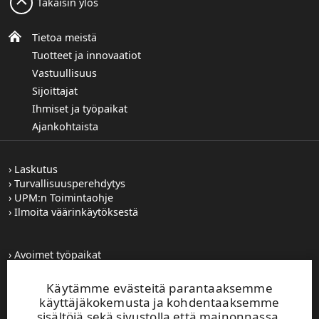
Takaisin ylös
Tietoa meistä
Tuotteet ja innovaatiot
Vastuullisuus
Sijoittajat
Ihmiset ja työpaikat
Ajankohtaista
Laskutus
Turvallisuusperehdytys
UPM:n Toimintaohje
Ilmoita väärinkäytöksestä
Avoimet työpaikat
Kuvapankki
Tilaa tiedotteet
Käytämme evästeitä parantaaksemme
Toiminta-alueemme
käyttäjäkokemusta ja kohdentaaksemme
sisältöjä sekä sivustolla että mainonnassa.