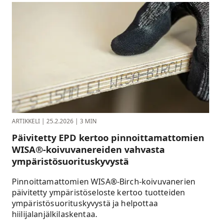
ARTIKKELI
|
25.2.2026
|
3 MIN
Päivitetty EPD kertoo pinnoittamattomien
WISA®-koivuvanereiden vahvasta
ympäristösuorituskyvystä
Pinnoittamattomien WISA®-Birch-koivuvanerien
päivitetty ympäristöseloste kertoo tuotteiden
ympäristösuorituskyvystä ja helpottaa
hiilijalanjälkilaskentaa.