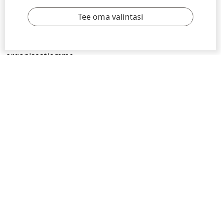
Kesäkuu on ylpeyden ja ilon kuukausi!
Tee oma valintasi
UPM:llä uskomme, että jokaisen pitäisi voida tulla
töihin juuri sellaisena kuin on, joka ikinen päivä.
Kesäkuussa juhlistamme tätä kautta koko
organisaatiomme.
Lue lisää