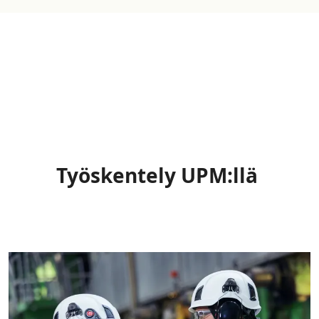
Työskentely UPM:llä