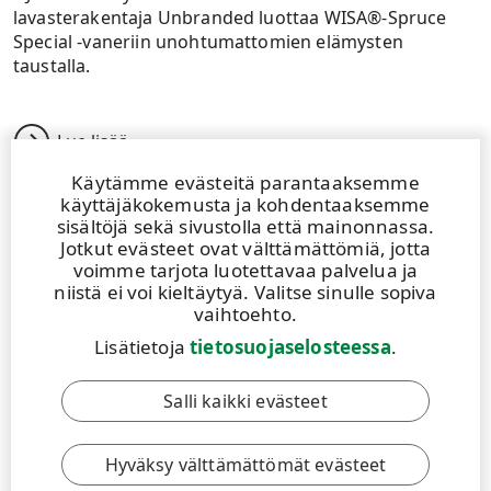
lavasterakentaja Unbranded luottaa WISA®-Spruce
Special -vaneriin unohtumattomien elämysten
taustalla.
Lue lisää
Käytämme evästeitä parantaaksemme
käyttäjäkokemusta ja kohdentaaksemme
sisältöjä sekä sivustolla että mainonnassa.
Jotkut evästeet ovat välttämättömiä, jotta
voimme tarjota luotettavaa palvelua ja
niistä ei voi kieltäytyä. Valitse sinulle sopiva
vaihtoehto.
Lisätietoja
tietosuojaselosteessa
.
Salli kaikki evästeet
ARTIKKELI
|
8.6.2026
|
1 MIN
Hyväksy välttämättömät evästeet