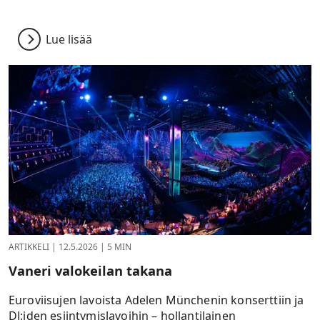
Lue lisää
ARTIKKELI
|
12.5.2026
|
5 MIN
Vaneri valokeilan takana
Euroviisujen lavoista Adelen Münchenin konserttiin ja
DJ:iden esiintymislavoihin – hollantilainen