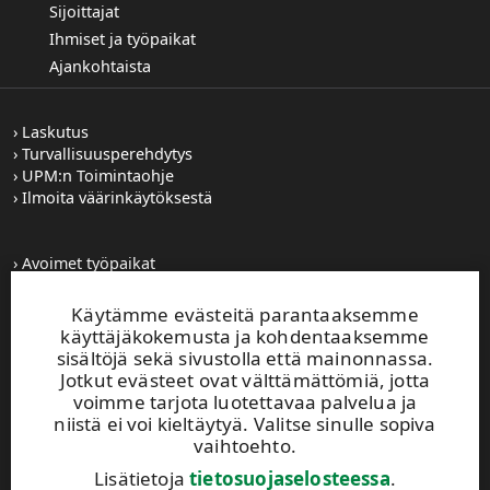
Sijoittajat
Ihmiset ja työpaikat
Ajankohtaista
Laskutus
Turvallisuusperehdytys
UPM:n Toimintaohje
Ilmoita väärinkäytöksestä
Avoimet työpaikat
Kuvapankki
Tilaa tiedotteet
Käytämme evästeitä parantaaksemme
Toiminta-alueemme
käyttäjäkokemusta ja kohdentaaksemme
sisältöjä sekä sivustolla että mainonnassa.
Jotkut evästeet ovat välttämättömiä, jotta
UPM Vaihde
voimme tarjota luotettavaa palvelua ja
0204 15 111
niistä ei voi kieltäytyä. Valitse sinulle sopiva
vaihtoehto.
Tämä sivusto on suojattu reCAPTCHA-palvelun
avulla.
Tietosuoja
ja
käyttöehdot
.
Lisätietoja
tietosuojaselosteessa
.