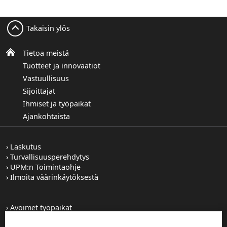
Takaisin ylös
Tietoa meistä
Tuotteet ja innovaatiot
Vastuullisuus
Sijoittajat
Ihmiset ja työpaikat
Ajankohtaista
Laskutus
Turvallisuusperehdytys
UPM:n Toimintaohje
Ilmoita väärinkäytöksestä
Avoimet työpaikat
Kuvapankki