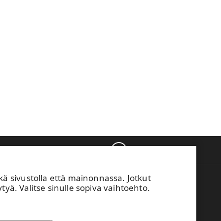
Takaisin ylös
sivustolla että mainonnassa. Jotkut
M Vaihde
tyä. Valitse sinulle sopiva vaihtoehto.
04 15 111
mä sivusto on suojattu reCAPTCHA-palvelun
ulla.
Tietosuoja
ja
käyttöehdot
.