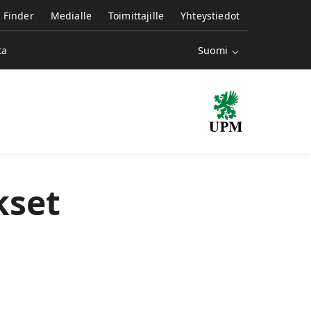
e Finder
Medialle
Toimittajille
Yhteystiedot
Suomi
ta
kset