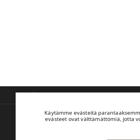
Tietoa meistä
Tuotteet ja innovaatiot
V
Käytämme evästeitä parantaaksemme 
Laskutus
evästeet ovat välttämättömiä, jotta vo
Turvallisuusperehdytys
UPM:n Toimintaohje
Ilmoita väärinkäytöksestä