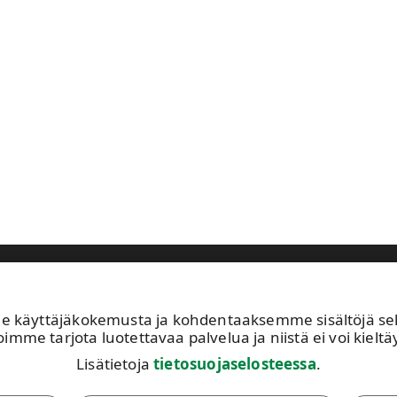
astuullisuus
Sijoittajat
Ihmiset ja työpaikat
Ajankohtaista
käyttäjäkokemusta ja kohdentaaksemme sisältöjä sekä 
Avoimet työpaikat
UP
imme tarjota luotettavaa palvelua ja niistä ei voi kieltäy
Kuvapankki
02
Lisätietoja
tietosuojaselosteessa
.
Tilaa tiedotteet
Tä
Toiminta-alueemme
av