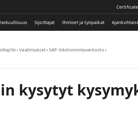
Certificat
Vastuullisuus
Sijoittajat
Ihmiset ja työpaikat
Ajankohtais
ittajille
›
Vaatimukset
›
SAP-liiketoimintaverkosto
›
in kysytyt kysymy