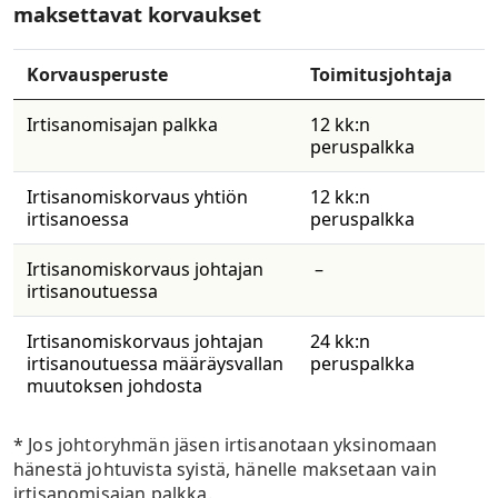
maksettavat korvaukset
Korvausperuste
Toimitusjohtaja
Irtisanomisajan palkka
12 kk:n
peruspalkka
Irtisanomiskorvaus yhtiön
​12 kk:n
irtisanoessa
peruspalkka
Irtisanomiskorvaus johtajan
–
irtisanoutuessa
​​​Irtisanomiskorvaus johtajan
​24 kk:n
irtisanoutuessa määräysvallan
peruspalkka
muutoksen johdosta
* Jos johtoryhmän jäsen irtisanotaan yksinomaan
hänestä johtuvista syistä, hänelle maksetaan vain
irtisanomisajan palkka.