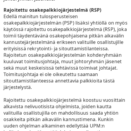
Rajoitettu osakepalkkiojärjestelmä (RSP)
Edellä mainitun tulosperusteisen
osakepalkkiojärjestelmän (PSP) lisäksi yhtiöllä on myös
käytössä rajoitettu osakepalkkiojärjestelmä (RSP), joka
toimii täydentävänä osakepohjaisena pitkän aikavälin
kannustejärjestelmänä erikseen valituille osallistujille
erityisissä rekrytointi- ja sitouttamistilanteissa.
Rajoitetun osakepalkkiojärjestelmän kohderyhmään
kuuluvat toimitusjohtaja, muut johtoryhmän jäsenet
sekä muut keskeisissä tehtävissä toimivat johtajat.
Toimitusjohtaja ei ole oikeutettu saamaan
sitouttamistilanteessa annettavia palkkioita tästä
järjestelystä.
Rajoitettu osakepalkkiojärjestelmä koostuu vuosittain
alkavista nelivuotisista ohjelmista, joiden kautta
valituilla osallistujilla on mahdollisuus saada yhtiön
osakkeita pitkän aikavälin kannustimena. Kunkin
uuden ohjelman alkaminen edellyttää UPM:n