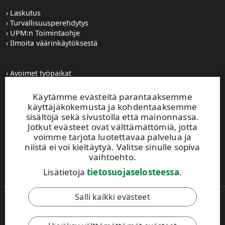
Laskutus
Turvallisuusperehdytys
UPM:n Toimintaohje
Ilmoita väärinkäytöksestä
Avoimet työpaikat
Kuvapankki
Tilaa tiedotteet
Käytämme evästeitä parantaaksemme
Toiminta-alueemme
käyttäjäkokemusta ja kohdentaaksemme
sisältöjä sekä sivustolla että mainonnassa.
Jotkut evästeet ovat välttämättömiä, jotta
UPM Vaihde
voimme tarjota luotettavaa palvelua ja
0204 15 111
niistä ei voi kieltäytyä. Valitse sinulle sopiva
Tämä sivusto on suojattu reCAPTCHA-palvelun
vaihtoehto.
avulla.
Tietosuoja
ja
käyttöehdot
.
Lisätietoja
tietosuojaselosteessa
.
Salli kaikki evästeet
Copyright © 2026 UPM. Kaikki oikeudet pidätetään.
Käyttöehdot