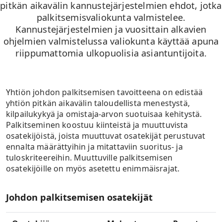
pitkän aikavälin kannustejärjestelmien ehdot, jotka
palkitsemisvaliokunta valmistelee.
Kannustejärjestelmien ja vuosittain alkavien
ohjelmien valmistelussa valiokunta käyttää apuna
riippumattomia ulkopuolisia asiantuntijoita.
Yhtiön johdon palkitsemisen tavoitteena on edistää
yhtiön pitkän aikavälin taloudellista menestystä,
kilpailukykyä ja omistaja-arvon suotuisaa kehitystä.
Palkitseminen koostuu kiinteistä ja muuttuvista
osatekijöistä, joista muuttuvat osatekijät perustuvat
ennalta määrättyihin ja mitattaviin suoritus- ja
tuloskriteereihin. Muuttuville palkitsemisen
osatekijöille on myös asetettu enimmäisrajat.
Johdon palkitsemisen osatekijät