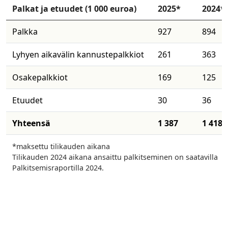
Palkat ja etuudet (1 000 euroa)​
2025*
​2024*
​Palkka
927
894
​Lyhyen aikavälin kannustepalkkiot
261
363
​Osakepalkkiot
169
125
​Etuudet
30
36
​Yhteensä
1 387
1 418
*maksettu tilikauden aikana
Tilikauden 2024 aikana ansaittu palkitseminen on saatavilla
Palkitsemisraportilla 2024.