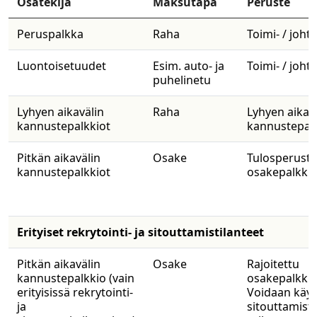
​Osatekijä
​Maksutapa
​Peruste
Peruspalkka
Raha
​Toimi- / joh
Luontoisetuudet
Esim. auto- ja
​Toimi- / joh
puhelinetu
​Lyhyen aikavälin
​Raha
​Lyhyen aikav
kannustepalkkiot
kannustepalk
​Pitkän aikavälin
​Osake
​Tulosperust
kannustepalkkiot
osakepalkkio
Erityiset rekrytointi- ja sitouttamistilanteet
Pitkän aikavälin
Osake
Rajoitettu
kannustepalkkio (vain
osakepalkkio
erityisissä rekrytointi-
Voidaan käyt
ja
sitouttamist