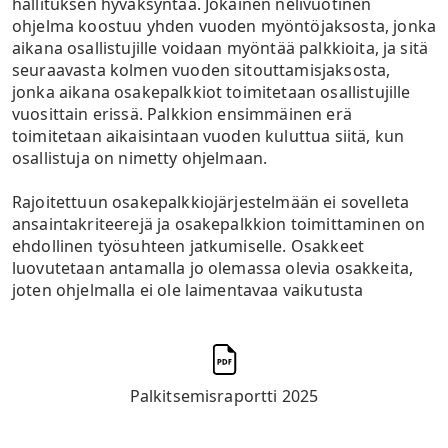
hallituksen hyväksyntää. Jokainen nelivuotinen
ohjelma koostuu yhden vuoden myöntöjaksosta, jonka
aikana osallistujille voidaan myöntää palkkioita, ja sitä
seuraavasta kolmen vuoden sitouttamisjaksosta,
jonka aikana osakepalkkiot toimitetaan osallistujille
vuosittain erissä. Palkkion ensimmäinen erä
toimitetaan aikaisintaan vuoden kuluttua siitä, kun
osallistuja on nimetty ohjelmaan.
Rajoitettuun osakepalkkiojärjestelmään ei sovelleta
ansaintakriteerejä ja osakepalkkion toimittaminen on
ehdollinen työsuhteen jatkumiselle. Osakkeet
luovutetaan antamalla jo olemassa olevia osakkeita,
joten ohjelmalla ei ole laimentavaa vaikutusta
Palkitsemisraportti 2025