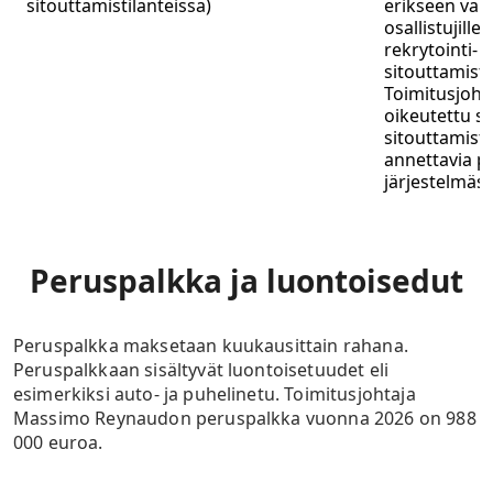
sitouttamistilanteissa)
erikseen valit
osallistujille 
rekrytointi- j
sitouttamisti
Toimitusjohta
oikeutettu 
sitouttamist
annettavia pa
järjestelmäst
Peruspalkka ja luontoisedut
Peruspalkka maksetaan kuukausittain rahana.
Peruspalkkaan sisältyvät luontoisetuudet eli
esimerkiksi auto- ja puhelinetu. Toimitusjohtaja
Massimo Reynaudon peruspalkka vuonna 2026 on 988
000 euroa.