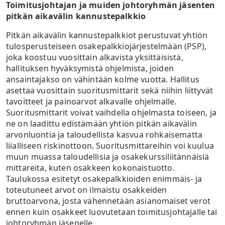
Toimitusjohtajan ja muiden johtoryhmän jäsenten
pitkän aikavälin kannustepalkkio
Pitkän aikavälin kannustepalkkiot perustuvat yhtiön
tulosperusteiseen osakepalkkiojärjestelmään (PSP),
joka koostuu vuosittain alkavista yksittäisistä,
hallituksen hyväksymistä ohjelmista, joiden
ansaintajakso on vähintään kolme vuotta. Hallitus
asettaa vuosittain suoritusmittarit sekä niihin liittyvät
tavoitteet ja painoarvot alkavalle ohjelmalle.
Suoritusmittarit voivat vaihdella ohjelmasta toiseen, ja
ne on laadittu edistämään yhtiön pitkän aikavälin
arvonluontia ja taloudellista kasvua rohkaisematta
liialliseen riskinottoon. Suoritusmittareihin voi kuulua
muun muassa taloudellisia ja osakekurssiliitännäisiä
mittareita, kuten osakkeen kokonaistuotto.
Taulukossa esitetyt osakepalkkioiden enimmäis- ja
toteutuneet arvot on ilmaistu osakkeiden
bruttoarvona, josta vähennetään asianomaiset verot
ennen kuin osakkeet luovutetaan toimitusjohtajalle tai
johtoryhmän jäsenelle.