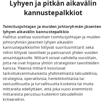
Lyhyen ja pitkän aikavälin
kannustepalkkiot
Toimitusjohtajan ja muiden johtoryhmän jäsenten
lyhyen aikavälin kannustepalkkio
Hallitus asettaa vuosittain toimitusjohtajan ja muiden
johtoryhmän jäsenten lyhyen aikavälin
kannustepalkkioihin liittyvät suoritusmittarit sekä
niihin liittyvät tavoitteet ja painoarvot yhden vuoden
ansaintajaksolle. Mittarit voivat vaihdella vuosittain,
jotta ne ovat linjassa yhtiön strategisten tavoitteiden
kanssa. Yleensä mittarit koostuvat
tarkoituksenmukaisesta yhdistelmästä taloudellisia,
strategisia, operatiivisia, henkilökohtaisia tai
vastuullisuutta ja turvallisuutta koskevia tai muita
mittareita edellyttäen, että joka vuosi enemmistö
mittareista perustuu kuitenkin taloudellisiin
kriteereihin.