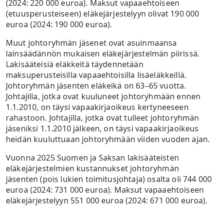
(2024: 220 000 euroa). Maksut vapaaehtoiseen
(etuusperusteiseen) eläkejärjestelyyn olivat 190 000
euroa (2024: 190 000 euroa).
Muut johtoryhmän jäsenet ovat asuinmaansa
lainsäädännön mukaisen eläkejärjestelmän piirissä.
Lakisääteisiä eläkkeitä täydennetään
maksuperusteisilla vapaaehtoisilla lisäeläkkeillä.
Johtoryhmän jäsenten eläkeikä on 63–65 vuotta.
Johtajilla, jotka ovat kuuluneet johtoryhmään ennen
1.1.2010, on täysi vapaakirjaoikeus kertyneeseen
rahastoon. Johtajilla, jotka ovat tulleet johtoryhmän
jäseniksi 1.1.2010 jälkeen, on täysi vapaakirjaoikeus
heidän kuuluttuaan johtoryhmään viiden vuoden ajan.
Vuonna 2025 Suomen ja Saksan lakisääteisten
eläkejärjestelmien kustannukset johtoryhmän
jäsenten (pois lukien toimitusjohtaja) osalta oli 744 000
euroa (2024: 731 000 euroa). Maksut vapaaehtoiseen
eläkejärjestelyyn 551 000 euroa (2024: 671 000 euroa).