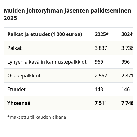
Muiden johtoryhmän jäsenten palkitseminen
2025
Palkat ja etuudet (1 000 euroa)​
2025*
​2024*
​Palkat
3 837
3 736
Lyhyen aikavälin kannustepalkkiot
969
996
​Osakepalkkiot
2 562
2 871
​Etuudet
143
146
​Yhteensä
7 511
7 748
*maksettu tilikauden aikana