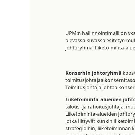
UPM:n hallinnointimalli on yks
olevassa kuvassa esitetyn muk
johtoryhmä, liiketoiminta-alue
Konsernin johtoryhmä
koost
toimitusjohtajaa konsernitas
Toimitusjohtaja johtaa konse
Liiketoiminta-alueiden joh
talous- ja rahoitusjohtaja, mu
Liiketoiminta-alueiden johtor
jotka liittyvät kunkin liiketoim
strategioihin, liiketoiminnan ke