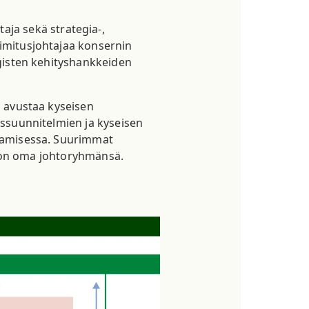
taja sekä strategia-,
oimitusjohtajaa konsernin
tegisten kehityshankkeiden
n avustaa kyseisen
tyssuunnitelmien ja kyseisen
uttamisessa. Suurimmat
kin on oma johtoryhmänsä.