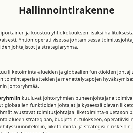
Hallinnointirakenne
iportainen ja koostuu yhtiökokouksen lisäksi hallituksesta 
aisesti. Yhtiön operatiivisessa johtamisessa toimitusjoht
iden johtajistot ja strategiaryhmä.
uu liiketoiminta-alueiden ja globaalien funktioiden johtajis
on toimintaperiaatteiden ja menettelytapojen hyväksymise
rnin johtoryhmää.
toryhmiin
kuuluvat johtoryhmien puheenjohtajana toimivan 
ut globaalien funktioiden johtajat ja kyseessä olevan liiket
yhmät avustavat toimitusjohtajaa liiketoiminta-aluetason 
inta-alueen strategiaan, budjettiin, tulokseen, operatiivisiin
hityssuunnitelmiin, liiketoiminta- ja strategisiin riskeihin, 