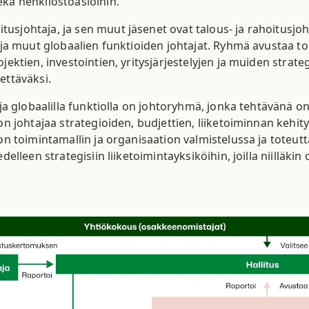
ekä henkilöstöasioihin.
tusjohtaja, ja sen muut jäsenet ovat talous- ja rahoitusjoh
t ja muut globaalien funktioiden johtajat. Ryhmä avustaa t
ojektien, investointien, yritysjärjestelyjen ja muiden stra
ettäväksi.
a ja globaalilla funktiolla on johtoryhmä, jonka tehtävänä o
ion johtajaa strategioiden, budjettien, liiketoiminnan kehi
tion toimintamallin ja organisaation valmistelussa ja tote
edelleen strategisiin liiketoimintayksiköihin, joilla niillä