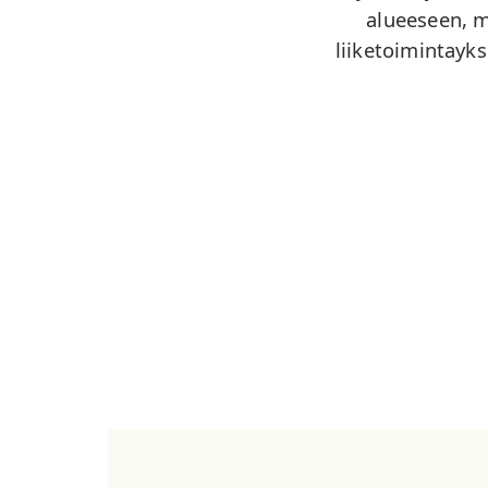
alueeseen, m
liiketoimintayk