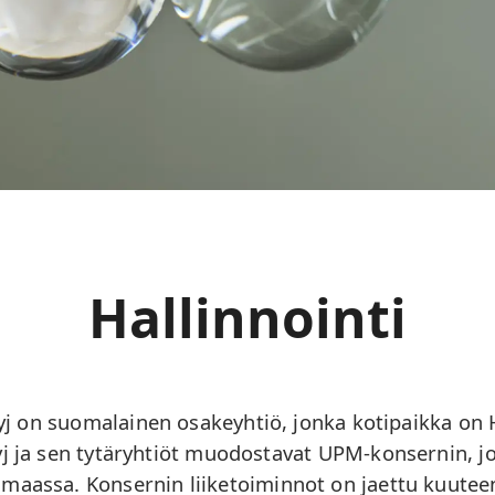
Hallinnointi
on suomalainen osakeyhtiö, jonka kotipaikka on H
a sen tytäryhtiöt muodostavat UPM-konsernin, jo
 maassa. Konsernin liiketoiminnot on jaettu kuuteen