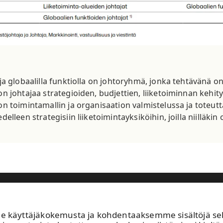
a ja globaalilla funktiolla on johtoryhmä, jonka tehtävänä o
ion johtajaa strategioiden, budjettien, liiketoiminnan kehi
tion toimintamallin ja organisaation valmistelussa ja tote
edelleen strategisiin liiketoimintayksiköihin, joilla niillä
astuullisuus
Sijoittajat
Ihmiset ja työpaikat
Ajankohtaista
käyttäjäkokemusta ja kohdentaaksemme sisältöjä sekä 
Avoimet työpaikat
UP