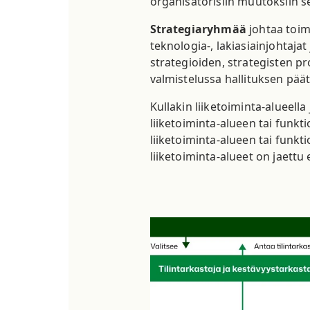
organisatorisiin muutoksiin s
Strategiaryhmää
johtaa toimi
teknologia-, lakiasiainjohtaja
strategioiden, strategisten pr
valmistelussa hallituksen päät
Kullakin liiketoiminta-alueell
liiketoiminta-alueen tai funkt
liiketoiminta-alueen tai funk
liiketoiminta-alueet on jaettu 