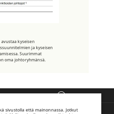
n avustaa kyseisen
tyssuunnitelmien ja kyseisen
uttamisessa. Suurimmat
kin on oma johtoryhmänsä.
Takaisin ylös
sivustolla että mainonnassa. Jotkut
M Vaihde