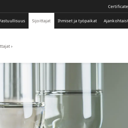
Certificat
Vastuullisuus
Sijoittajat
Ihmiset ja työpaikat
Ajankohtais
ttajat
›