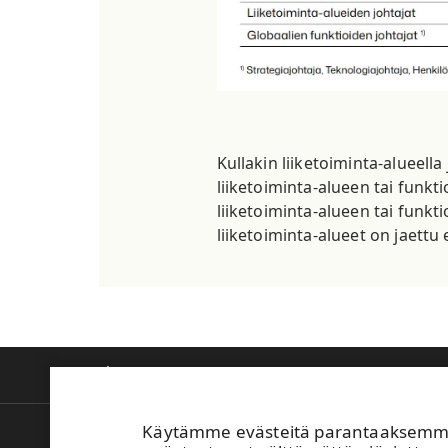
Kullakin liiketoiminta-alueell
liiketoiminta-alueen tai funkt
liiketoiminta-alueen tai funk
liiketoiminta-alueet on jaettu 
Tietoa meistä
Tuotteet ja innovaatiot
V
Käytämme evästeitä parantaaksemme 
Laskutus