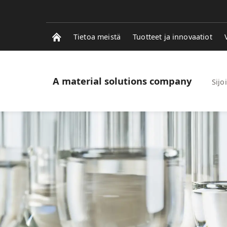
Tietoa meistä
Tuotteet ja innovaatiot
A material solutions company
Sijoi