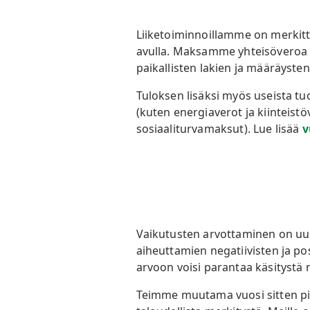
Liiketoiminnoillamme on merkitt
avulla. Maksamme yhteisöveroa m
paikallisten lakien ja määräyste
Tuloksen lisäksi myös useista 
(kuten energiaverot ja kiinteist
sosiaaliturvamaksut). Lue lisää
v
Vaikutusten arvottaminen on uusi
aiheuttamien negatiivisten ja po
arvoon voisi parantaa käsitystä n
Teimme muutama vuosi sitten pil