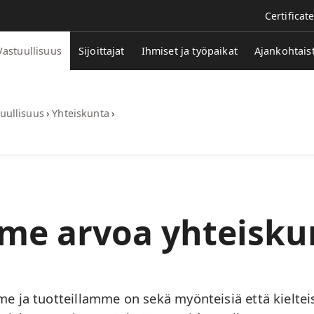
Certificat
Vastuullisuus
Sijoittajat
Ihmiset ja työpaikat
Ajankohtais
uullisuus
›
Yhteiskunta
›
e arvoa yhteisku
e ja tuotteillamme on sekä myönteisiä että kielteis