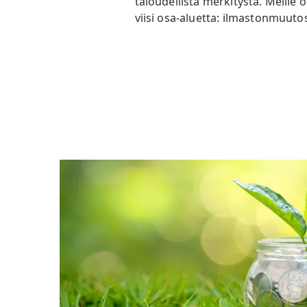
taloudellista merkitystä. Meille ol
viisi osa-aluetta: ilmastonmuutos