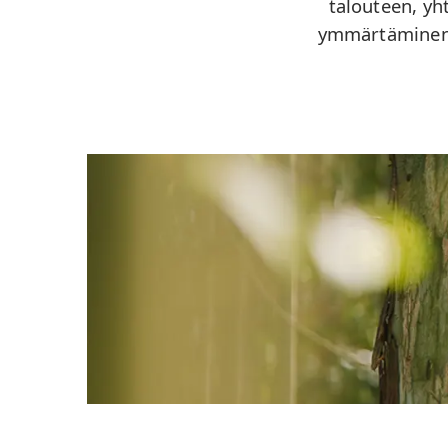
talouteen, yh
ymmärtäminen 