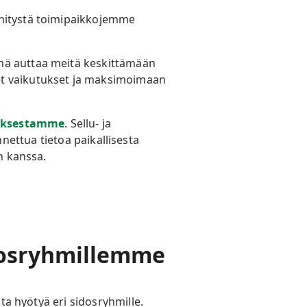
ehitystä toimipaikkojemme
ämä auttaa meitä keskittämään
et vaikutukset ja maksimoimaan
uksestamme
. Sellu- ja
ettua tietoa paikallisesta
en kanssa.
idosryhmillemme
sta hyötyä eri sidosryhmille.