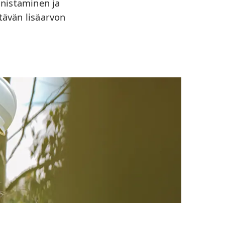
nnistaminen ja
ävän lisäarvon