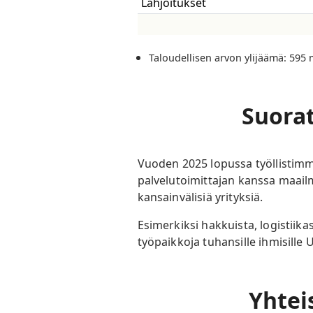
Lahjoitukset
Taloudellisen arvon ylijäämä: 595
Suorat
Vuoden 2025 lopussa työllistimme
palvelutoimittajan kanssa maail
kansainvälisiä yrityksiä.
Esimerkiksi hakkuista, logistiik
työpaikkoja tuhansille ihmisille
Yhtei