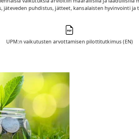
ennaisia vaikutuksia arvioitiin määrällisillä ja laadullisilla m
, jäteveden puhdistus, jätteet, kansalaisten hyvinvointi ja 
UPM:n vaikutusten arvottamisen pilottitutkimus (EN)