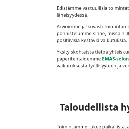
Edistämme vastuullisia toiminta
läheisyydessä.
Arvioimme jatkuvasti toimintamm
ponnistelumme sinne, missä nii
positiivisia kestäviä vaikutuksia
Yksityiskohtaista tietoa yhteisku
paperitehtaidemme
EMAS-selon
vaikutuksesta työllisyyteen ja v
Taloudellista
h
Toimintamme tukee paikallista, al