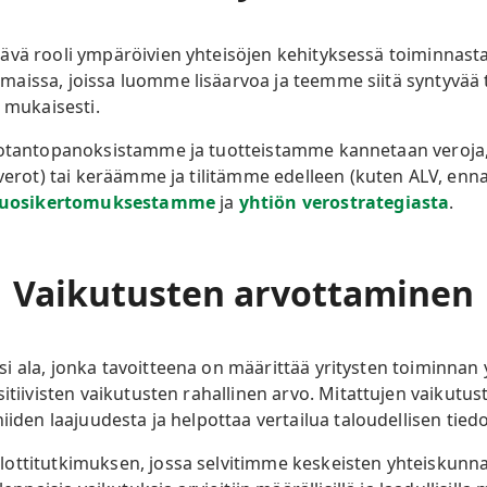
ävä rooli ympäröivien yhteisöjen kehityksessä toiminnas
aissa, joissa luomme lisäarvoa ja teemme siitä syntyvää 
n mukaisesti.
tuotantopanoksistamme ja tuotteistamme kannetaan veroja
överot) tai keräämme ja tilitämme edelleen (kuten ALV, en
uosikertomuksestamme
ja
yhtiön verostrategiasta
.
Vaikutusten arvottaminen
 ala, jonka tavoitteena on määrittää yritysten toiminnan 
sitiivisten vaikutusten rahallinen arvo. Mitattujen vaikut
iiden laajuudesta ja helpottaa vertailua taloudellisen tied
ottitutkimuksen, jossa selvitimme keskeisten yhteiskunna