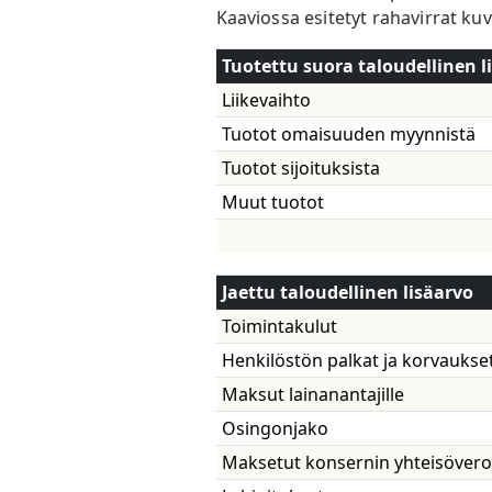
Kaaviossa esitetyt rahavirrat ku
Tuotettu suora taloudellinen l
Liikevaihto
Tuotot omaisuuden my
Tuotot sijoituksista
Muut tuotot
Jaettu taloudellinen lisäarvo
Toimintakulut
Henkilöstön palkat ja korvaukse
Maksut lainanantajille
Osingonjako
Maksetut konsernin yhteisöverot 