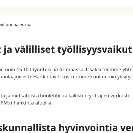
 miljoonaa euroa
 ja välilliset työllisyysvaik
 noin 15 100 työntekijää 42 maassa. Lisäksi teemme yhteis
manlaajuisesti. Hankintaverkostoomme kuuluu niin yksity
asta ja metsätöistä huolehtii paikallisten yrittäjien verko
 UPM:n hankinta-alueilla.
skunnallista hyvinvointia ve