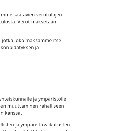
tamme saatavien verotulojen
tulosta. Verot maksetaan
, jotka joko maksamme itse
nakonpidätyksen ja
yhteiskunnalle ja ympäristölle
usten muuttaminen rahalliseen
on kanssa.
llisten ja ympäristövaikutusten