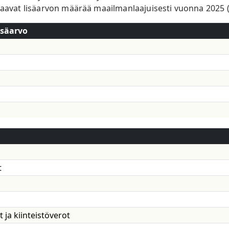
vaavat lisäarvon määrää maailmanlaajuisesti vuonna 2025 (m
isäarvo
ynnistä
t
ja kiinteistöverot