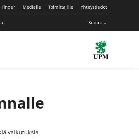
e Finder
Medialle
Toimittajille
Yhteystiedot
Suomi
ta
nnalle
iä vaikutuksia