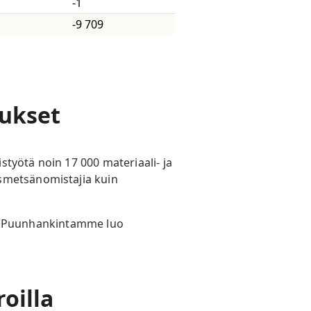
-1
-9 709
utukset
työtä noin 17 000 materiaali- ja
ismetsänomistajia kuin
sto. Puunhankintamme luo
roilla