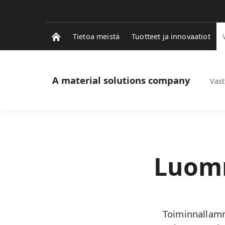
Tietoa meistä
Tuotteet ja innovaatiot
A material solutions company
Vast
Luomm
Toiminnallamm