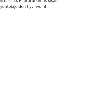
ittareilla. Pilottitutkimus sisälsi
työntekijöiden hyvinvointi.