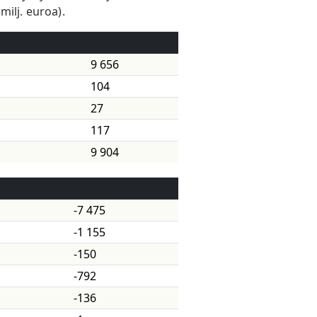
ilj. euroa).
9 656
104
27
117
9 904
-7 475
-1 155
-150
-792
-136