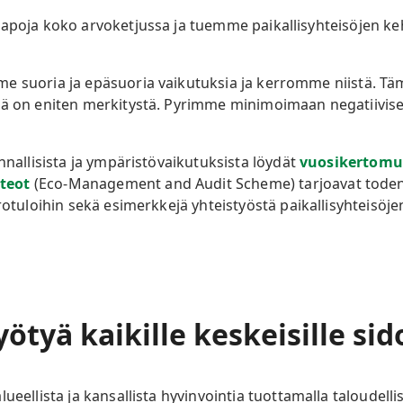
tapoja koko arvoketjussa ja tuemme paikallisyhteisöjen k
e suoria ja epäsuoria vaikutuksia ja kerromme niistä. T
llä on eniten merkitystä. Pyrimme minimoimaan negatiivis
.
nnallisista ja ympäristövaikutuksista löydät
vuosikertom
teot
(Eco-Management and Audit Scheme) tarjoavat todenn
erotuloihin sekä esimerkkejä yhteistyöstä paikallisyhteisöj
yötyä kaikille keskeisille s
ueellista ja kansallista hyvinvointia tuottamalla taloudelli