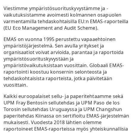
Viestimme ympäristösuorituskyvystämme ja -
vaikutuksistamme avoimesti kolmannen osapuolen
varmentamilla tehdaskohtaisilla EU:n EMAS-raporteilla
(EU Eco Management and Audit Scheme).
EMAS on vuonna 1995 perustettu vapaaehtoinen
ympäristöjärjestelmä. Sen avulla yritykset ja
organisaatiot voivat arvioida, parantaa ja raportoida
ympäristösuorituskyvystään ja
ympäristövaikutuksistaan vuosittain. Globaali EMAS-
raportointi koostuu konsernin selonteosta ja
tehdaskohtaisista raporteista, jotka päivitetään
vuosittain.
Kaikki euroopalaiset sellu- ja paperitehtaamme sekä
UPM Fray Bentosin sellutehdas ja UPM Paso de los
Torosin sellutehdas Uruguayssa ja UPM Changshun
paperitehdas Kiinassa on sertifioitu EMAS-järjestelmän
mukaisesti. Vuodesta 2018 lähtien olemme
raportoineet EMAS-raporteissa myös yhteiskunnallisia