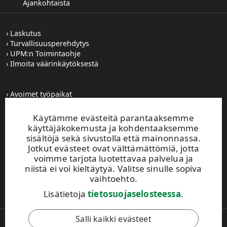
Ajankohtaista
Laskutus
Turvallisuusperehdytys
UPM:n Toimintaohje
Ilmoita väärinkäytöksestä
Avoimet työpaikat
Kuvapankki
Tilaa tiedotteet
Käytämme evästeitä parantaaksemme
Toiminta-alueemme
käyttäjäkokemusta ja kohdentaaksemme
sisältöjä sekä sivustolla että mainonnassa.
Jotkut evästeet ovat välttämättömiä, jotta
UPM Vaihde
voimme tarjota luotettavaa palvelua ja
0204 15 111
niistä ei voi kieltäytyä. Valitse sinulle sopiva
Tämä sivusto on suojattu reCAPTCHA-palvelun
vaihtoehto.
avulla.
Tietosuoja
ja
käyttöehdot
.
Lisätietoja
tietosuojaselosteessa
.
Salli kaikki evästeet