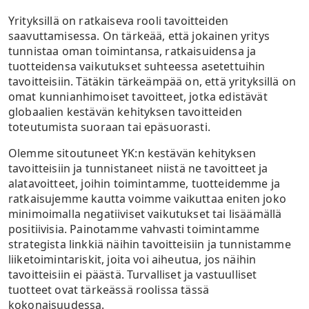
Yrityksillä on ratkaiseva rooli tavoitteiden
saavuttamisessa. On tärkeää, että jokainen yritys
tunnistaa oman toimintansa, ratkaisuidensa ja
tuotteidensa vaikutukset suhteessa asetettuihin
tavoitteisiin. Tätäkin tärkeämpää on, että yrityksillä on
omat kunnianhimoiset tavoitteet, jotka edistävät
globaalien kestävän kehityksen tavoitteiden
toteutumista suoraan tai epäsuorasti.
Olemme sitoutuneet YK:n kestävän kehityksen
tavoitteisiin ja tunnistaneet niistä ne tavoitteet ja
alatavoitteet, joihin toimintamme, tuotteidemme ja
ratkaisujemme kautta voimme vaikuttaa eniten joko
minimoimalla negatiiviset vaikutukset tai lisäämällä
positiivisia. Painotamme vahvasti toimintamme
strategista linkkiä näihin tavoitteisiin ja tunnistamme
liiketoimintariskit, joita voi aiheutua, jos näihin
tavoitteisiin ei päästä. Turvalliset ja vastuulliset
tuotteet ovat tärkeässä roolissa tässä
kokonaisuudessa.