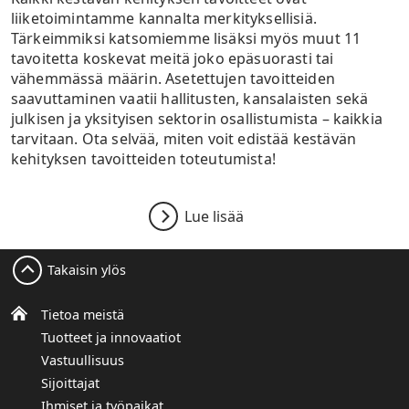
liiketoimintamme kannalta merkityksellisiä.
Tärkeimmiksi katsomiemme lisäksi myös muut 11
tavoitetta koskevat meitä joko epäsuorasti tai
vähemmässä määrin. Asetettujen tavoitteiden
saavuttaminen vaatii hallitusten, kansalaisten sekä
julkisen ja yksityisen sektorin osallistumista – kaikkia
tarvitaan. Ota selvää, miten voit edistää kestävän
kehityksen tavoitteiden toteutumista!
Lue lisää
Takaisin ylös
Tietoa meistä
Tuotteet ja innovaatiot
Vastuullisuus
Sijoittajat
Ihmiset ja työpaikat