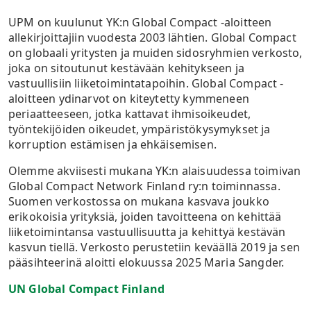
UPM on kuulunut YK:n Global Compact -aloitteen
allekirjoittajiin vuodesta 2003 lähtien. Global Compact
on globaali yritysten ja muiden sidosryhmien verkosto,
joka on sitoutunut kestävään kehitykseen ja
vastuullisiin liiketoimintatapoihin. Global Compact -
aloitteen ydinarvot on kiteytetty kymmeneen
periaatteeseen, jotka kattavat ihmisoikeudet,
työntekijöiden oikeudet, ympäristökysymykset ja
korruption estämisen ja ehkäisemisen.
Olemme akviisesti mukana YK:n alaisuudessa toimivan
Global Compact Network Finland ry:n toiminnassa.
Suomen verkostossa on mukana kasvava joukko
erikokoisia yrityksiä, joiden tavoitteena on kehittää
liiketoimintansa vastuullisuutta ja kehittyä kestävän
kasvun tiellä. Verkosto perustetiin keväällä 2019 ja sen
pääsihteerinä aloitti elokuussa 2025 Maria Sangder.
UN Global Compact Finland