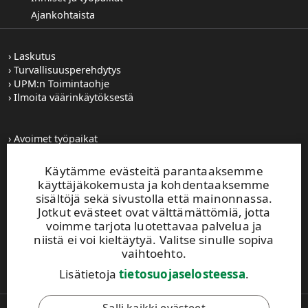
Ajankohtaista
Laskutus
Turvallisuusperehdytys
UPM:n Toimintaohje
Ilmoita väärinkäytöksestä
Avoimet työpaikat
Kuvapankki
Tilaa tiedotteet
Käytämme evästeitä parantaaksemme
Toiminta-alueemme
käyttäjäkokemusta ja kohdentaaksemme
sisältöjä sekä sivustolla että mainonnassa.
Jotkut evästeet ovat välttämättömiä, jotta
UPM Vaihde
voimme tarjota luotettavaa palvelua ja
0204 15 111
niistä ei voi kieltäytyä. Valitse sinulle sopiva
vaihtoehto.
Tämä sivusto on suojattu reCAPTCHA-palvelun
avulla.
Tietosuoja
ja
käyttöehdot
.
Lisätietoja
tietosuojaselosteessa
.