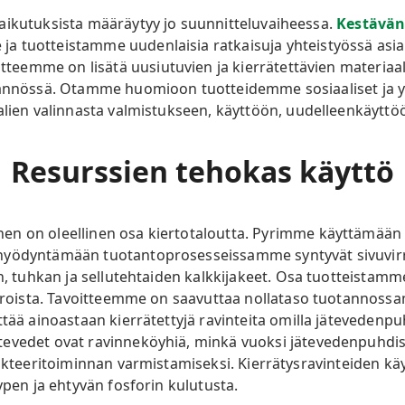
aikutuksista määräytyy jo suunnitteluvaiheessa.
Kestävän
ja tuotteistamme uudenlaisia ratkaisuja yhteistyössä as
emme on lisätä uusiutuvien ja kierrätettävien materiaali
ytännössä. Otamme huomioon tuotteidemme sosiaaliset ja 
alien valinnasta valmistukseen, käyttöön, uudelleenkäyttöö
Resurssien tehokas käyttö
inen
on oleellinen osa kiertotaloutta.
Pyrimme
käyttämään
hyödyntämään tuotantoprosesseissamme syntyvät sivuvirr
n, tuhkan ja sellutehtaiden kalkkijakeet.
Osa tuotteistamme
rroista.
Tavoitteemme on saavuttaa nollataso tuotannoss
yttää ainoastaan kierrätettyjä ravinteita omilla jätevede
tevedet ovat ravinneköyhiä, minkä vuoksi jätevedenpuhd
bakteeritoiminnan varmistamiseksi. Kierrätysravinteiden kä
ypen ja ehtyvän fosforin kulutusta.