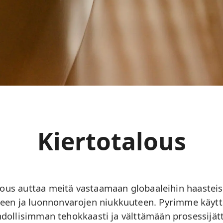
Kiertotalous
lous auttaa meitä vastaamaan globaaleihin haasteis
en ja luonnonvarojen niukkuuteen. Pyrimme käyt
dollisimman tehokkaasti ja välttämään prosessijät