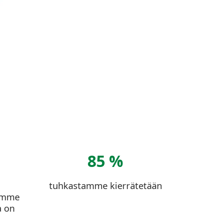
85 %
tuhkastamme kierrätetään
lamme
a on