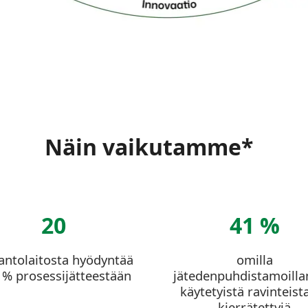
Näin vaikutamme*
20
41 %
antolaitosta hyödyntää
omilla
 % prosessijätteestään
jätedenpuhdistamoil
käytetyistä ravinteist
kierrätettyjä