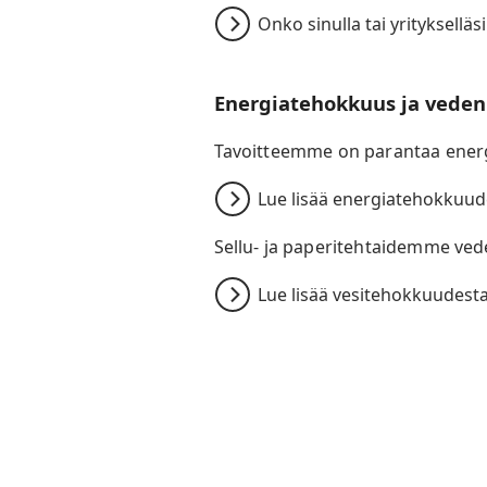
Onko sinulla tai yritykselläs
Energiatehokkuus ja veden
Tavoitteemme on
parantaa ener
Lue lisää energiatehokkuud
Sellu- ja paperitehtaidemme
vede
Lue lisää vesitehokkuudest