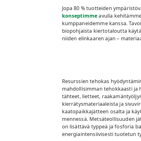
Jopa 80 % tuotteiden ympäristöv
konseptimme
avulla kehitämme 
kumppaneidemme kanssa. Tavoitte
biopohjaista kiertotaloutta kä
niiden elinkaaren ajan – materia
Resurssien tehokas hyödyntäm
mahdollisimman tehokkaasti ja 
tähteet, lietteet, raakamäntyöljy
kierrätysmateriaaleista ja sivuvi
kaatopaikkajätteen osalta ja kä
mennessä.
Metsäteollisuuden jä
on lisättävä typpeä ja fosforia 
energiaintensiivisesti tuotetun t