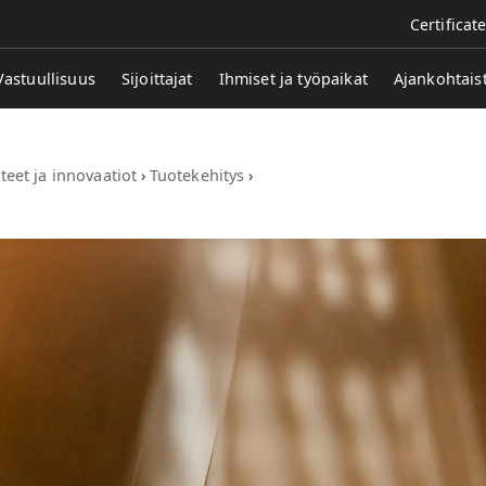
Certificat
Vastuullisuus
Sijoittajat
Ihmiset ja työpaikat
Ajankohtais
teet ja innovaatiot
›
Tuotekehitys
›