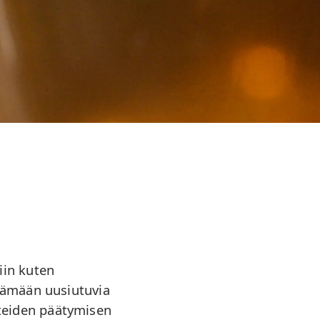
iin kuten
tämään uusiutuvia
teiden päätymisen