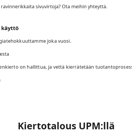
i ravinnerikkaita sivuvirtoja? Ota meihin yhteyttä.
 käyttö
giatehokkuuttamme joka vuosi.
esta
nkierto on hallittua, ja vettä kierrätetään tuotantoproses
a
Kiertotalous UPM:llä