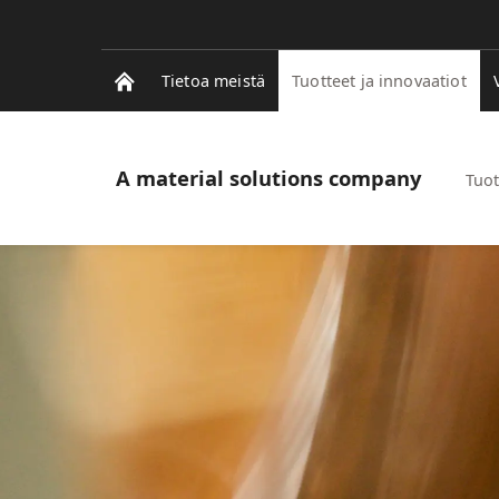
Tietoa meistä
Tuotteet ja innovaatiot
A material solutions company
Tuot