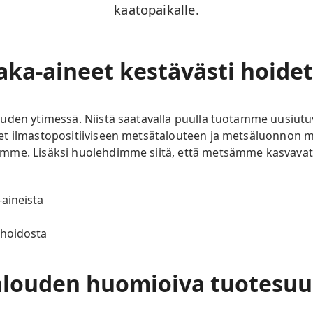
kaatopaikalle.
aka-aineet kestävästi hoidet
den ytimessä. Niistä saatavalla puulla tuotamme uusiutuvi
et ilmastopositiiviseen metsätalouteen ja metsäluonnon
mme. Lisäksi huolehdimme siitä, että metsämme kasvavat
-aineista
nhoidosta
alouden huomioiva tuotesuu