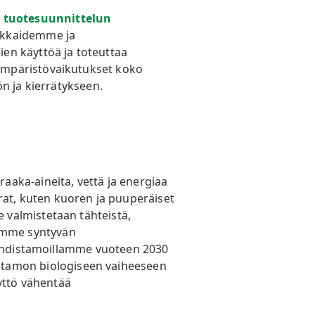
 tuotesuunnittelun
iakkaidemme ja
en käyttöä ja toteuttaa
ympäristövaikutukset koko
n ja kierrätykseen.
raaka-aineita, vettä ja energiaa
at, kuten kuoren ja puuperäiset
 valmistetaan tähteistä,
amme syntyvän
npuhdistamoillamme vuoteen 2030
istamon biologiseen vaiheeseen
yttö vähentää