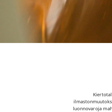
Kiertota
ilmastonmuutokse
luonnovaroja mah