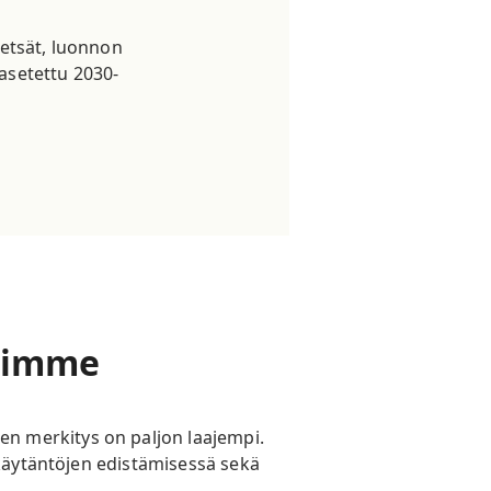
etsät, luonnon
 asetettu 2030-
miimme
n merkitys on paljon laajempi.
okäytäntöjen edistämisessä sekä