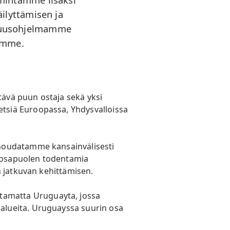
ilyttämisen ja
lisuusohjelmamme
eemme.
ävä puun ostaja sekä yksi
tsiä Euroopassa, Yhdysvalloissa
 noudatamme kansainvälisesti
 osapuolen todentamia
n jatkuvan kehittämisen.
amatta Uruguayta, jossa
alueita. Uruguayssa suurin osa