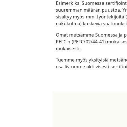
Esimerkiksi Suomessa sertifioin
suuremman määrän puustoa. Ympär
sisältyy myös mm. työntekijöitä 
näkökulma) koskevia vaatimuks
Omat metsämme Suomessa ja puuv
PEFC:n (PEFC/02/44-41) mukaises
mukaisesti.
Tuemme myös yksityisiä metsänom
osallistumme aktiivisesti sertifi