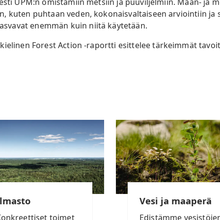
sesti UPM:n omistamiin metsiin ja puuviljelmiin. Maan- j
, kuten puhtaan veden, kokonaisvaltaiseen arviointiin ja
svavat enemmän kuin niitä käytetään.
ielinen Forest Action -raportti esittelee tärkeimmät tavoi
Ilmasto
Vesi ja maaperä
onkreettiset toimet
Edistämme vesistöje