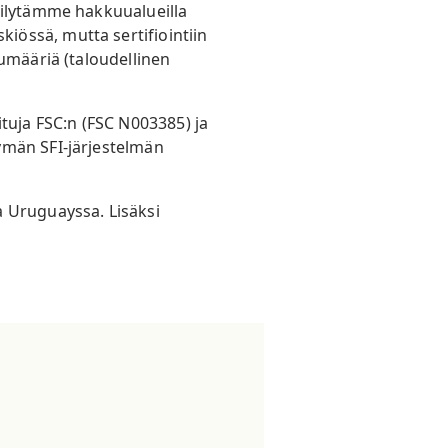
äilytämme hakkuualueilla
össä, mutta sertifiointiin
umääriä (taloudellinen
uja FSC:n (FSC N003385) ja
ymän SFI-järjestelmän
a Uruguayssa. Lisäksi