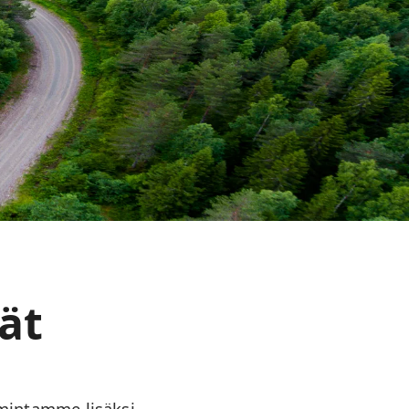
ät
imintamme lisäksi