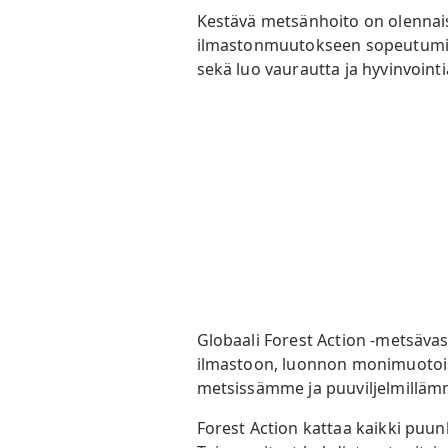
Kestävä metsänhoito on olennais
ilmastonmuutokseen sopeutumisky
sekä luo vaurautta ja hyvinvointi
Globaali Forest Action -metsäva
ilmastoon, luonnon monimuotoisu
metsissämme ja puuviljelmilläm
Forest Action kattaa kaikki puu