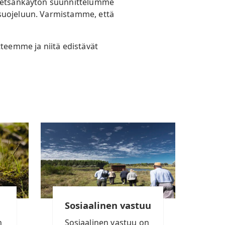
a metsänkäytön suunnittelumme
 suojeluun. Varmistamme, että
tteemme ja niitä edistävät
Sosiaalinen vastuu
n
Sosiaalinen vastuu on