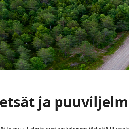
etsät ja puuviljelm
ät ja puuviljelmät ovat ratkaisevan tärkeitä liiketo