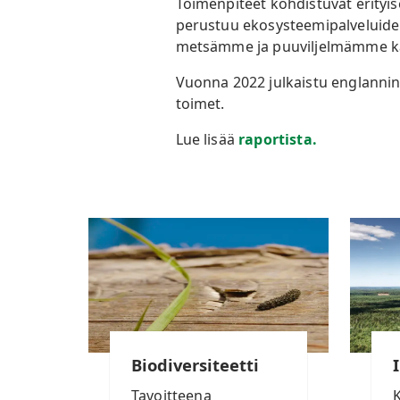
Toimenpiteet kohdistuvat erityi
perustuu ekosysteemipalveluiden
metsämme ja puuviljelmämme ka
Vuonna 2022 julkaistu englannink
toimet.
Lue lisää
raportista.
Biodiversiteetti
Tavoitteena
K