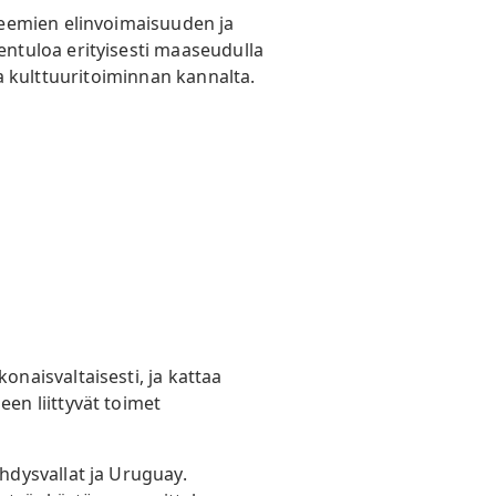
teemien elinvoimaisuuden ja
ntuloa erityisesti maaseudulla
ja kulttuuritoiminnan kannalta.
naisvaltaisesti, ja kattaa
en liittyvät toimet
dysvallat ja Uruguay.