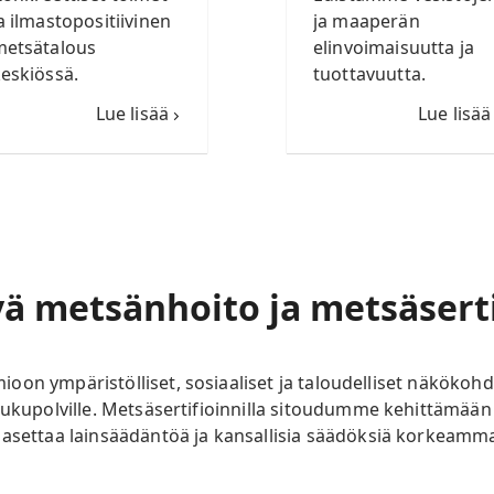
a ilmastopositiivinen
ja maaperän
metsätalous
elinvoimaisuutta ja
eskiössä.
tuottavuutta.
Lue lisää
Lue lisää
ä metsänhoito ja metsäserti
on ympäristölliset, sosiaaliset ja taloudelliset näkökohda
 sukupolville. Metsäsertifioinnilla sitoudumme kehittämää
 asettaa lainsäädäntöä ja kansallisia säädöksiä korkeam