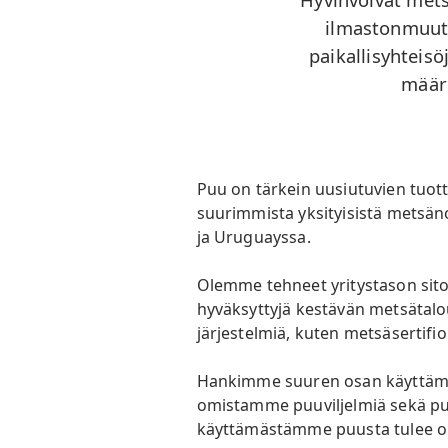
ilmastonmuuto
paikallisyhteis
määri
Puu on tärkein uusiutuvien tuot
suurimmista yksityisistä metsä
ja Uruguayssa.
Olemme tehneet yritystason sit
hyväksyttyjä kestävän metsätal
järjestelmiä, kuten metsäsertifi
Hankimme suuren osan käyttämä
omistamme puuviljelmiä sekä pu
käyttämästämme puusta tulee om