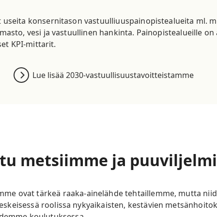
useita konsernitason vastuulliuuspainopistealueita ml. m
asto, vesi ja vastuullinen hankinta. Painopistealueille on
set KPI-mittarit.
Lue lisää 2030-vastuullisuustavoitteistamme
tu metsiimme ja puuviljel
e ovat tärkeä raaka-ainelähde tehtaillemme, mutta niide
t keskeisessä roolissa nykyaikaisten, kestävien metsänhoit
oidemme koulutuksessa.