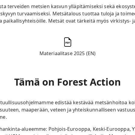
ta terveiden metsien kasvun ylläpitämiseksi sekä ekosys
vyn turvaamiseksi. Metsätalous tuottaa tuloja ja toimee
a paikallisyhteisöille. Metsät ovat tärkeitä myös virkistys- 
Materiaalitase 2025 (EN)
Tämä on Forest Action
stuullisuusohjelmamme edistää kestävää metsänhoitoa koko
uteen, maaperään, veteen ja yhteiskunnalliseen vastuuse
me.
nhankinta-alueemme: Pohjois-Eurooppa, Keski-Eurooppa, Yh