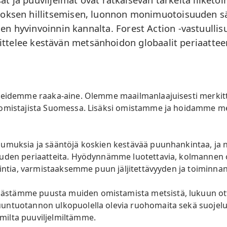
ksen hillitsemisen, luonnon monimuotoisuuden sä
öjen hyvinvoinnin kannalta. Forest Action -vastuul
ttelee kestävän metsänhoidon globaalit periaatt
teidemme raaka-aine. Olemme maailmanlaajuisesti merkitt
nomistajista Suomessa. Lisäksi omistamme ja hoidamme me
oumuksia ja sääntöjä koskien kestävää puunhankintaa, ja
ouden periaatteita. Hyödynnämme luotettavia, kolmannen
ointia, varmistaaksemme puun jäljitettävyyden ja toiminna
stämme puusta muiden omistamista metsistä, lukuun ott
untuotannon ulkopuolella olevia ruohomaita sekä suojelu
ilta puuviljelmiltämme.