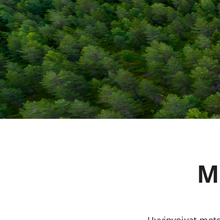
M
Hyvinvoivat mets