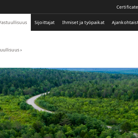
Certificat
Vastuullisuus
Sijoittajat
Ihmiset ja työpaikat
Ajankohtais
uullisuus
›