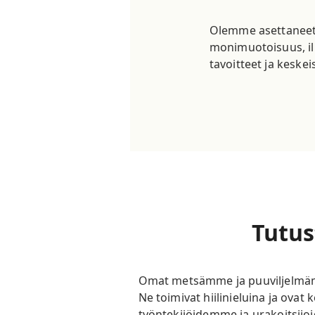
Olemme asettaneet 
monimuotoisuus, ilm
tavoitteet ja keskei
Tutus
Omat metsämme ja puuviljelmämm
Ne toimivat hiilinieluina ja ova
työntekijöidemme ja urakoitsij