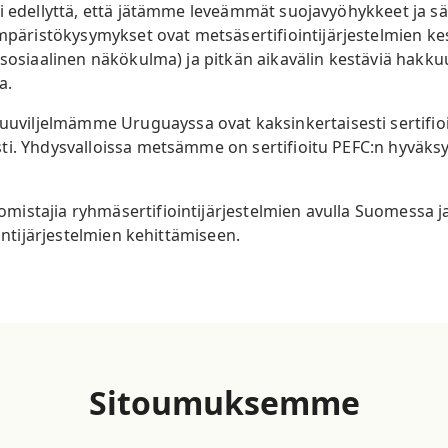
ti edellyttä, että jätämme leveämmät suojavyöhykkeet ja s
istökysymykset ovat metsäsertifiointijärjestelmien keski
(sosiaalinen näkökulma) ja pitkän aikavälin kestäviä hakku
ia.
iljelmämme Uruguayssa ovat kaksinkertaisesti sertifioit
ti. Yhdysvalloissa metsämme on sertifioitu PEFC:n hyväks
istajia ryhmäsertifiointijärjestelmien avulla Suomessa j
ointijärjestelmien kehittämiseen.
Sitoumuksemme