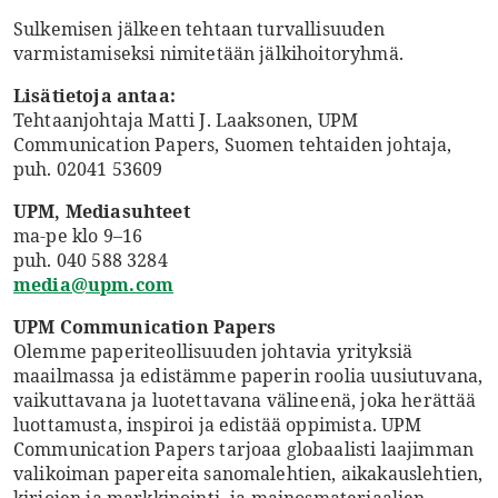
Sulkemisen jälkeen tehtaan turvallisuuden
varmistamiseksi nimitetään jälkihoitoryhmä.
Lisätietoja antaa:
Tehtaanjohtaja Matti J. Laaksonen, UPM
Communication Papers, Suomen tehtaiden johtaja,
puh. 02041 53609
UPM, Mediasuhteet
ma-pe klo 9–16
puh. 040 588 3284
media@upm.com
UPM Communication Papers
Olemme paperiteollisuuden johtavia yrityksiä
maailmassa ja edistämme paperin roolia uusiutuvana,
vaikuttavana ja luotettavana välineenä, joka herättää
luottamusta, inspiroi ja edistää oppimista. UPM
Communication Papers tarjoaa globaalisti laajimman
valikoiman papereita sanomalehtien, aikakauslehtien,