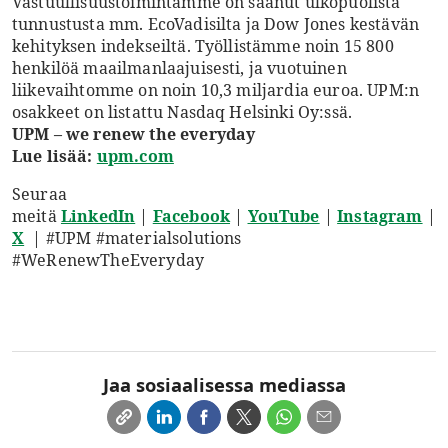
Vastuullisuustoimintamme on saanut ulkopuolista
tunnustusta mm. EcoVadisilta ja Dow Jones kestävän
kehityksen indekseiltä. Työllistämme noin 15 800
henkilöä maailmanlaajuisesti, ja vuotuinen
liikevaihtomme on noin 10,3 miljardia euroa. UPM:n
osakkeet on listattu Nasdaq Helsinki Oy:ssä.
UPM – we renew the everyday
Lue lisää:
upm.com
Seuraa
meitä
LinkedIn
|
Facebook
|
YouTube
|
Instagram
|
X
| #UPM #materialsolutions
#WeRenewTheEveryday
Jaa sosiaalisessa mediassa