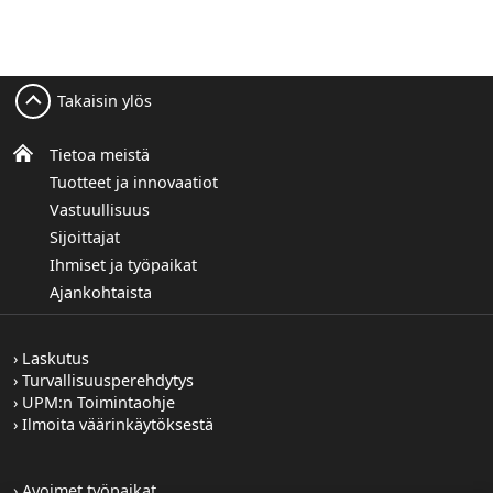
Takaisin ylös
Tietoa meistä
Tuotteet ja innovaatiot
Vastuullisuus
Sijoittajat
Ihmiset ja työpaikat
Ajankohtaista
Laskutus
Turvallisuusperehdytys
UPM:n Toimintaohje
Ilmoita väärinkäytöksestä
Avoimet työpaikat