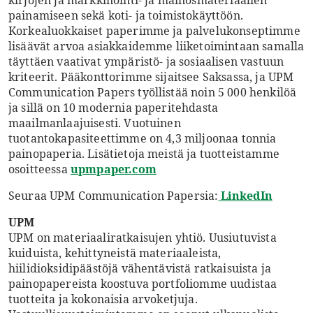
kirjojen ja markkinointi- ja mainosmateriaalien
painamiseen sekä koti- ja toimistokäyttöön.
Korkealuokkaiset paperimme ja palvelukonseptimme
lisäävät arvoa asiakkaidemme liiketoimintaan samalla
täyttäen vaativat ympäristö- ja sosiaalisen vastuun
kriteerit. Pääkonttorimme sijaitsee Saksassa, ja UPM
Communication Papers työllistää noin 5 000 henkilöä
ja sillä on 10 modernia paperitehdasta
maailmanlaajuisesti. Vuotuinen
tuotantokapasiteettimme on 4,3 miljoonaa tonnia
painopaperia. Lisätietoja meistä ja tuotteistamme
osoitteessa
upmpaper.com
Seuraa UPM Communication Papersia:
LinkedIn
UPM
UPM on materiaaliratkaisujen yhtiö. Uusiutuvista
kuiduista, kehittyneistä materiaaleista,
hiilidioksidipäästöjä vähentävistä ratkaisuista ja
painopapereista koostuva portfoliomme uudistaa
tuotteita ja kokonaisia arvoketjuja.