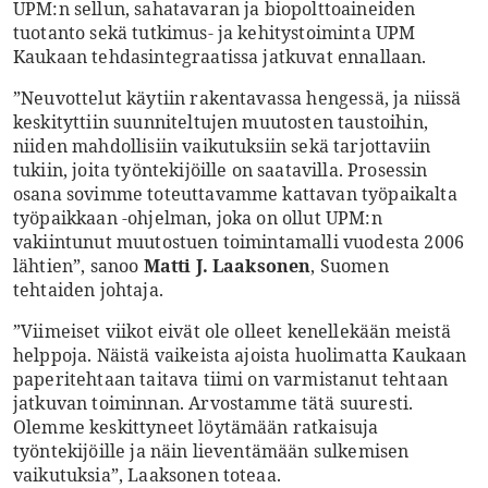
UPM:n sellun, sahatavaran ja biopolttoaineiden
tuotanto sekä tutkimus- ja kehitystoiminta UPM
Kaukaan tehdasintegraatissa jatkuvat ennallaan.
”Neuvottelut käytiin rakentavassa hengessä, ja niissä
keskityttiin suunniteltujen muutosten taustoihin,
niiden mahdollisiin vaikutuksiin sekä tarjottaviin
tukiin, joita työntekijöille on saatavilla. Prosessin
osana sovimme toteuttavamme kattavan työpaikalta
työpaikkaan -ohjelman, joka on ollut UPM:n
vakiintunut muutostuen toimintamalli vuodesta 2006
lähtien”, sanoo
Matti J. Laaksonen
, Suomen
tehtaiden johtaja.
”Viimeiset viikot eivät ole olleet kenellekään meistä
helppoja. Näistä vaikeista ajoista huolimatta Kaukaan
paperitehtaan taitava tiimi on varmistanut tehtaan
jatkuvan toiminnan. Arvostamme tätä suuresti.
Olemme keskittyneet löytämään ratkaisuja
työntekijöille ja näin lieventämään sulkemisen
vaikutuksia”, Laaksonen toteaa.