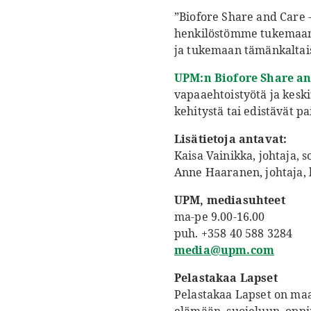
”Biofore Share and Care
henkilöstömme tukemaan P
ja tukemaan tämänkaltais
UPM:n Biofore Share an
vapaaehtoistyötä ja keski
kehitystä tai edistävät pa
Lisätietoja antavat:
Kaisa Vainikka, johtaja, 
Anne Haaranen, johtaja, 
UPM, mediasuhteet
ma-pe 9.00-16.00
puh. +358 40 588 3284
media@upm.com
Pelastakaa Lapset
Pelastakaa Lapset on maa