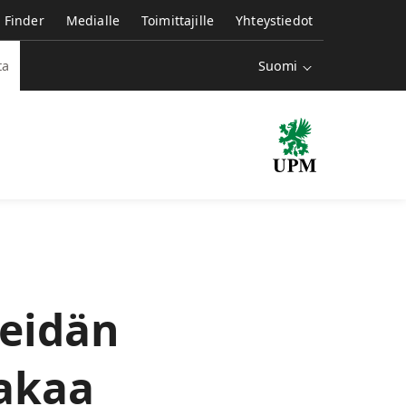
e Finder
Medialle
Toimittajille
Yhteystiedot
Suomi
ta
heidän
akaa