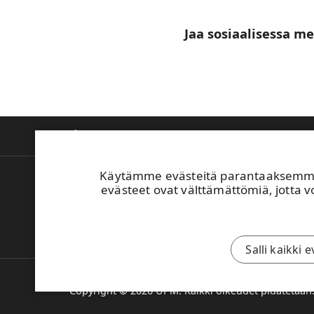
Jaa sosiaalisessa m
Tietoa meistä
Tuotteet ja innovaatiot
V
Käytämme evästeitä parantaaksemme 
Laskutus
evästeet ovat välttämättömiä, jotta vo
Turvallisuusperehdytys
UPM:n Toimintaohje
Ilmoita väärinkäytöksestä
Salli kaikki 
Copyright © 2026 UPM. Kaikki oikeudet pidätetään