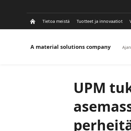
Tietoa meistä
Tuotteet ja innovaatiot
A material solutions company
Ajan
UPM tuk
asemassa
perheit