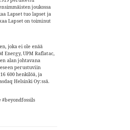
1919 perustettu
n ensimmäisten joukossa
aa Lapset tuo lapset ja
kaa Lapset on toiminut
n, joka ei ole enää
UPM Energy, UPM Raflatac,
en alan johtavana
eeseen perustuviin
16 600 henkilöä, ja
asdaq Helsinki Oy:ssä.
 #beyondfossils