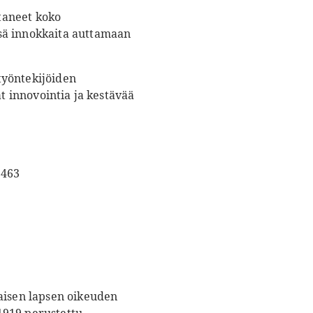
taneet koko
sä innokkaita auttamaan
 työntekijöiden
at innovointia ja kestävää
9463
kaisen lapsen oikeuden