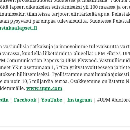
miseen ja osallisuuteen Suomessa ja maailmalla. Vuonna 
töitä lapsen oikeuksien edistämiseksi yli 100 maassa ja o
immissakin tilanteissa tarjoten elintärkeää apua. Pelastak
aan pysyvästi parempaa tulevaisuutta. Suomessa Pelasta
stakaalapset.fi
vastuullisia ratkaisuja ja innovoimme tulevaisuutta varte
en varassa, kuudella liiketoiminta-alueella: UPM Fibres, 
PM Communication Papers ja UPM Plywood. Vastuullisuud
neet YK:n asettamaan 1,5 °C:n yritystavoitteeseen ja tiet
toksen hillitsemiseksi. Työllistämme maailmanlaajuisesti 
 on noin 10,5 miljardia euroa. Osakkeemme on listattu N
 pidemmälle
.
www.upm.com
.
edIn
|
Facebook
|
YouTube
|
Instagram
| #UPM #biofore