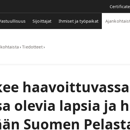
Certificat
Vastuullisuus
Sijoittajat
Ihmiset ja työpaikat
Ajankohtais
kohtaista
›
Tiedotteet
›
ee haavoittuvassa
 olevia lapsia ja 
ään Suomen Pelast