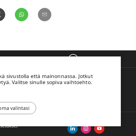
Takaisin ylös
sivustolla että mainonnassa. Jotkut
M Vaihde
tyä. Valitse sinulle sopiva vaihtoehto.
04 15 111
mä sivusto on suojattu reCAPTCHA-palvelun
ulla.
Tietosuoja
ja
käyttöehdot
.
oma valintasi
asetukset