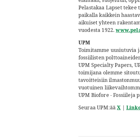
elämään, suojeluun, oppi
Pelastakaa Lapset tekee 
paikalla kaikkein haastav
aikuiset yhteen rakentam
vuodesta 1922.
www.pela
UPM
Toimitamme uusiutuvia ja 
fossiilisten polttoaineid
UPM Specialty Papers, U
toimijana olemme sitoutu
tavoitteisiin ilmastonmuu
vuotuinen liikevaihtomme
UPM Biofore - Fossiileja
Seuraa UPM:ää
X
|
Link