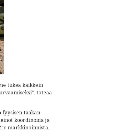
mme tukea kaikkein
urvaamiseksi", toteaa
 fyysisen taakan.
keinot koordinoida ja
M:n markkinoinnista,