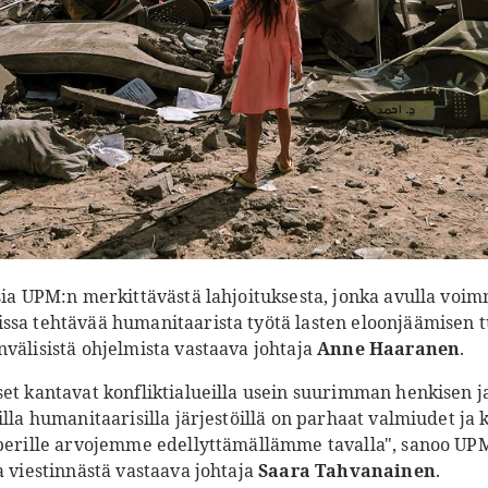
isia UPM:n merkittävästä lahjoituksesta, jonka avulla voi
ssa tehtävää humanitaarista työtä lasten eloonjäämisen t
välisistä ohjelmista vastaava johtaja
Anne Haaranen
.
et kantavat konfliktialueilla usein suurimman henkisen ja
illa humanitaarisilla järjestöillä on parhaat valmiudet ja 
 perille arvojemme edellyttämällämme tavalla", sanoo UP
a viestinnästä vastaava johtaja
Saara Tahvanainen
.