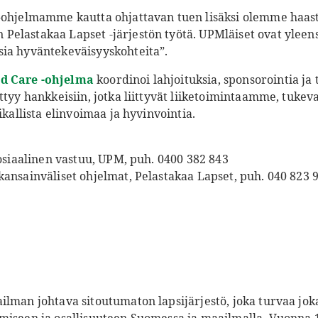
 -ohjelmamme kautta ohjattavan tuen lisäksi olemme haas
elastakaa Lapset -järjestön työtä. UPMläiset ovat yleen
ia hyväntekeväisyyskohteita”.
d Care -ohjelma
koordinoi lahjoituksia, sponsorointia ja
ttyy hankkeisiin
, jotka liittyvät liiketoimintaamme, tukev
ikallista elinvoimaa ja hyvinvointia.
sosiaalinen vastuu, UPM, puh. 0400 382
843
kansainväliset ohjelmat, Pelastakaa Lapset, puh. 040 823 
ilman johtava sitoutumaton lapsijärjestö, joka turvaa jo