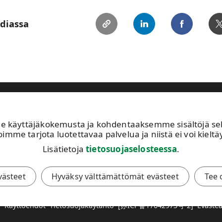
ediassa
astuullisuus
Sijoittajat
Ihmiset ja työpaikat
Ajankohtaista
käyttäjäkokemusta ja kohdentaaksemme sisältöjä sekä 
Avoimet työpaikat
UP
imme tarjota luotettavaa palvelua ja niistä ei voi kieltäy
Kuvapankki
02
Lisätietoja
tietosuojaselosteessa
.
Tilaa tiedotteet
Tä
Toiminta-alueemme
av
evästeet
Hyväksy välttämättömät evästeet
Tee 
.
Käyttöehdot
Tietosuojakäytäntö
[苏ICP备17042973号-2]
Eväste