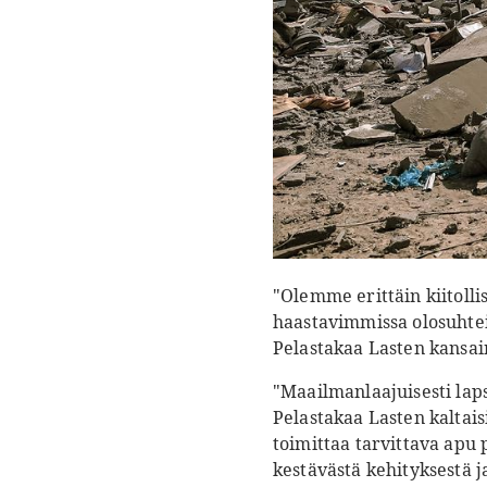
"Olemme erittäin kiitoll
haastavimmissa olosuhtei
Pelastakaa Lasten kansain
"Maailmanlaajuisesti laps
Pelastakaa Lasten kaltais
toimittaa tarvittava apu
kestävästä kehityksestä j