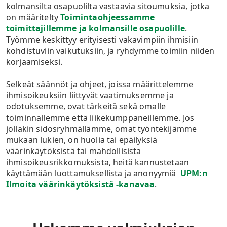
kolmansilta osapuolilta vastaavia sitoumuksia, jotka
on määritelty
Toimintaohjeessamme
toimittajillemme ja kolmansille osapuolille
.
Työmme keskittyy erityisesti vakavimpiin ihmisiin
kohdistuviin vaikutuksiin, ja ryhdymme toimiin niiden
korjaamiseksi.
Selkeät säännöt ja ohjeet, joissa määrittelemme
ihmisoikeuksiin liittyvät vaatimuksemme ja
odotuksemme, ovat tärkeitä sekä omalle
toiminnallemme että liikekumppaneillemme. Jos
jollakin sidosryhmällämme, omat työntekijämme
mukaan lukien, on huolia tai epäilyksiä
väärinkäytöksistä tai mahdollisista
ihmisoikeusrikkomuksista, heitä kannustetaan
käyttämään luottamuksellista ja anonyymiä
UPM:n
Ilmoita väärinkäytöksistä -kanavaa
.