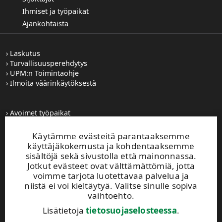
Ihmiset ja työpaikat
Ajankohtaista
Laskutus
Turvallisuusperehdytys
UPM:n Toimintaohje
Ilmoita väärinkäytöksestä
Avoimet työpaikat
Kuvapankki
Tilaa tiedotteet
Käytämme evästeitä parantaaksemme
Toiminta-alueemme
käyttäjäkokemusta ja kohdentaaksemme
sisältöjä sekä sivustolla että mainonnassa.
Jotkut evästeet ovat välttämättömiä, jotta
UPM Vaihde
voimme tarjota luotettavaa palvelua ja
0204 15 111
niistä ei voi kieltäytyä. Valitse sinulle sopiva
vaihtoehto.
Tämä sivusto on suojattu reCAPTCHA-palvelun
avulla.
Tietosuoja
ja
käyttöehdot
.
Lisätietoja
tietosuojaselosteessa
.