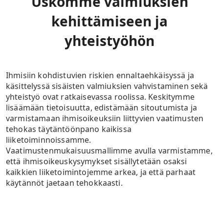
Uskomme valmiuksien
kehittämiseen ja
yhteistyöhön
Ihmisiin kohdistuvien riskien ennaltaehkäisyssä ja
käsittelyssä sisäisten valmiuksien vahvistaminen sekä
yhteistyö ovat ratkaisevassa roolissa. Keskitymme
lisäämään tietoisuutta, edistämään sitoutumista ja
varmistamaan ihmisoikeuksiin liittyvien vaatimusten
tehokas täytäntöönpano kaikissa
liiketoiminnoissamme.
Vaatimustenmukaisuusmallimme avulla varmistamme,
että ihmisoikeuskysymykset sisällytetään osaksi
kaikkien liiketoimintojemme arkea, ja että parhaat
käytännöt jaetaan tehokkaasti.