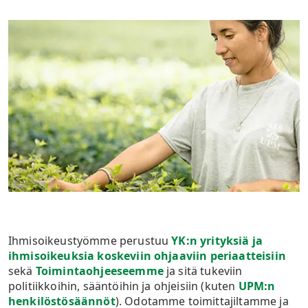
Ihmisoikeustyömme perustuu
YK:n yrityksiä ja
ihmisoikeuksia koskeviin ohjaaviin periaatteisiin
sekä
Toimintaohjeeseemme
ja sitä tukeviin
politiikkoihin, sääntöihin ja ohjeisiin (kuten
UPM:n
henkilöstösäännöt
). Odotamme toimittajiltamme ja