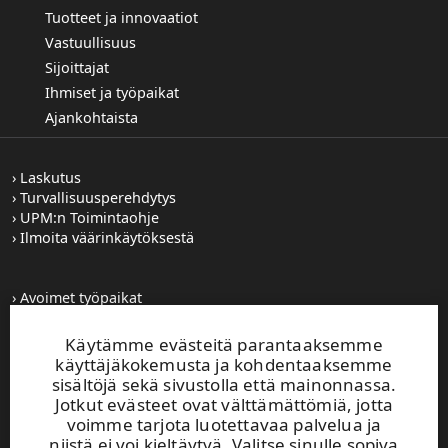
Tuotteet ja innovaatiot
Vastuullisuus
Sijoittajat
Ihmiset ja työpaikat
Ajankohtaista
Laskutus
Turvallisuusperehdytys
UPM:n Toimintaohje
Ilmoita väärinkäytöksestä
Avoimet työpaikat
Kuvapankki
Tilaa tiedotteet
Käytämme evästeitä parantaaksemme
Toiminta-alueemme
käyttäjäkokemusta ja kohdentaaksemme
sisältöjä sekä sivustolla että mainonnassa.
Jotkut evästeet ovat välttämättömiä, jotta
UPM Vaihde
voimme tarjota luotettavaa palvelua ja
0204 15 111
niistä ei voi kieltäytyä. Valitse sinulle sopiva