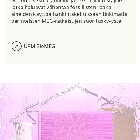
erinomaisesti brändeille ja tekstiilivalmistajille,
jotka haluavat vähentää fossiilisten raaka-
aineiden käyttöä hankintaketjuissaan tinkimättä
perinteisten MEG-ratkaisujen suorituskyvystä.
UPM
BioMEG