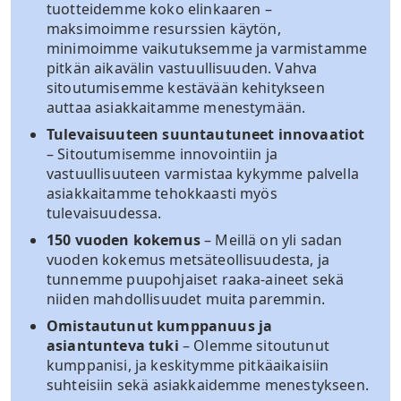
tuotteidemme koko elinkaaren –
maksimoimme resurssien käytön,
minimoimme vaikutuksemme ja varmistamme
pitkän aikavälin vastuullisuuden. Vahva
sitoutumisemme kestävään kehitykseen
auttaa asiakkaitamme menestymään.
Tulevaisuuteen suuntautuneet innovaatiot
– Sitoutumisemme innovointiin ja
vastuullisuuteen varmistaa kykymme palvella
asiakkaitamme tehokkaasti myös
tulevaisuudessa.
150 vuoden kokemus
– Meillä on yli sadan
vuoden kokemus metsäteollisuudesta, ja
tunnemme puupohjaiset raaka-aineet sekä
niiden mahdollisuudet muita paremmin.
Omistautunut kumppanuus ja
asiantunteva tuki
– Olemme sitoutunut
kumppanisi, ja keskitymme pitkäaikaisiin
suhteisiin sekä asiakkaidemme menestykseen.