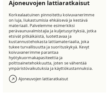
Ajoneuvojen lattiaratkaisut
Korkealaatuinen
pinnoitettu
koivuvanerimme
on luja, liukastumisia ehkäisevä ja kestävä
materiaali. Palvelemme esimerkiksi
perävaunuvalmistajia ja kuljetusyrityksiä, jotka
etsivät
pitkäikäistä,
luotettavaa ja
kustannustehokasta lattiamateriaalia,
joka
tukee turvallisuutta ja suorituskykyä. Kevyt
koivuvanerimme parantaa
hyötykuormakapasiteettia ja
polttoainetehokkuutta, joten se vähentää
ympäristövaikutuksia ja käyttökustannuksia.
Ajoneuvojen lattiaratkaisut