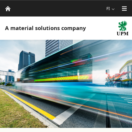
FI
A material solutions company