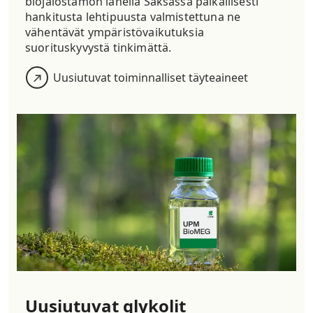
biojalostamon lähellä Saksassa paikallisesti
hankitusta lehtipuusta valmistettuna ne
vähentävät ympäristövaikutuksia
suorituskyvystä tinkimättä.
Uusiutuvat toiminnalliset täyteaineet
Uusiutuvat glykolit