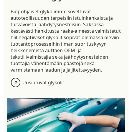
Biopohjaiset glykolimme soveltuvat
autoteollisuuden tarpeisiin istuinkankaista ja
turvavöistä jäähdytysnesteisiin. Saksassa
kestävästi hankitusta raaka-aineesta valmistetut
hiilinegatiiviset glykolit sopivat olemassa oleviin
tuotantoprosesseihin ilman suorituskyvyn
heikkenemistä auttaen OEM- ja
tekstiilivalmistajia sekä jäähdytysnesteiden
tuottajia vähentämään päästöjä sekä
varmistamaan laadun ja jäljitettävyyden.
Uusiutuvat glykolit