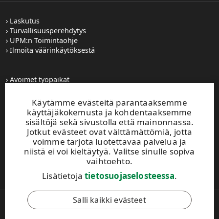
Laskutus
Turvallisuusperehdytys
UPM:n Toimintaohje
Ilmoita väärinkäytöksestä
Avoimet työpaikat
Kuvapankki
Tilaa tiedotteet
Käytämme evästeitä parantaaksemme
Toiminta-alueemme
käyttäjäkokemusta ja kohdentaaksemme
sisältöjä sekä sivustolla että mainonnassa.
Jotkut evästeet ovat välttämättömiä, jotta
UPM Vaihde
voimme tarjota luotettavaa palvelua ja
0204 15 111
niistä ei voi kieltäytyä. Valitse sinulle sopiva
vaihtoehto.
Tämä sivusto on suojattu reCAPTCHA-palvelun
avulla.
Tietosuoja
ja
käyttöehdot
.
Lisätietoja
tietosuojaselosteessa
.
Salli kaikki evästeet
Copyright © 2026 UPM. Kaikki oikeudet pidätetään.