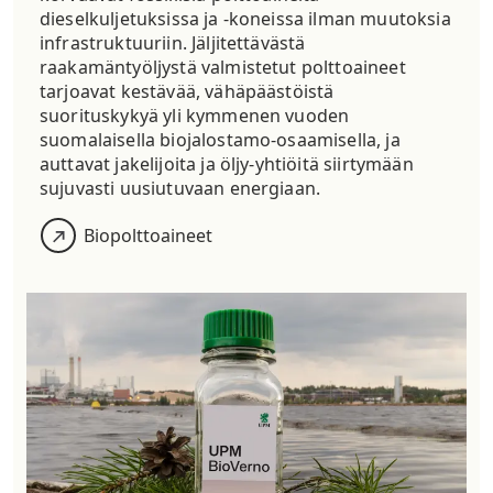
dieselkuljetuksissa ja -koneissa ilman muutoksia
infrastruktuuriin. Jäljitettävästä
raakamäntyöljystä valmistetut polttoaineet
tarjoavat kestävää, vähäpäästöistä
suorituskykyä yli kymmenen vuoden
suomalaisella biojalostamo-osaamisella, ja
auttavat jakelijoita ja öljy-yhtiöitä siirtymään
sujuvasti uusiutuvaan energiaan.
B
iopolttoaineet