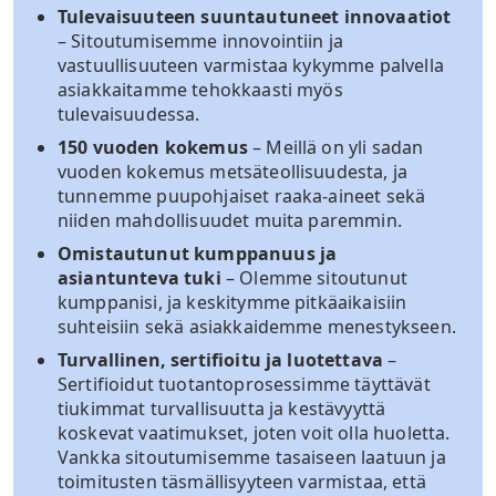
Tulevaisuuteen suuntautuneet innovaatiot
– Sitoutumisemme innovointiin ja
vastuullisuuteen varmistaa kykymme palvella
asiakkaitamme tehokkaasti myös
tulevaisuudessa.
150 vuoden kokemus
– Meillä on yli sadan
vuoden kokemus metsäteollisuudesta, ja
tunnemme puupohjaiset raaka-aineet sekä
niiden mahdollisuudet muita paremmin.
Omistautunut kumppanuus ja
asiantunteva tuki
– Olemme sitoutunut
kumppanisi, ja keskitymme pitkäaikaisiin
suhteisiin sekä asiakkaidemme menestykseen.
Turvallinen, sertifioitu ja luotettava
–
Sertifioidut tuotantoprosessimme täyttävät
tiukimmat turvallisuutta ja kestävyyttä
koskevat vaatimukset, joten voit olla huoletta.
Vankka sitoutumisemme tasaiseen laatuun ja
toimitusten täsmällisyyteen varmistaa, että