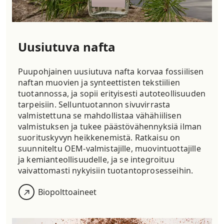
Uusiutuva nafta
Puupohjainen uusiutuva nafta korvaa fossiilisen
naftan muovien ja synteettisten tekstiilien
tuotannossa, ja sopii erityisesti autoteollisuuden
tarpeisiin. Selluntuotannon sivuvirrasta
valmistettuna se mahdollistaa vähähiilisen
valmistuksen ja tukee päästövähennyksiä ilman
suorituskyvyn heikkenemistä. Ratkaisu on
suunniteltu OEM-valmistajille, muovintuottajille
ja kemianteollisuudelle, ja se integroituu
vaivattomasti nykyisiin tuotantoprosesseihin.
B
iopolttoaineet