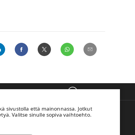
Takaisin ylös
sivustolla että mainonnassa. Jotkut
M Vaihde
tyä. Valitse sinulle sopiva vaihtoehto.
04 15 111
mä sivusto on suojattu reCAPTCHA-palvelun
ulla.
Tietosuoja
ja
käyttöehdot
.