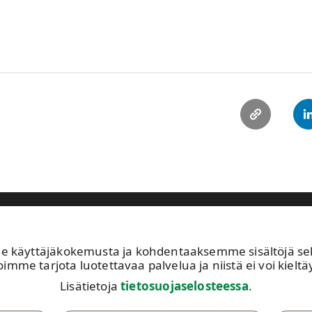
astuullisuus
Sijoittajat
Ihmiset ja työpaikat
Ajankohtaista
käyttäjäkokemusta ja kohdentaaksemme sisältöjä sekä 
Avoimet työpaikat
UP
imme tarjota luotettavaa palvelua ja niistä ei voi kieltäy
Kuvapankki
02
Lisätietoja
tietosuojaselosteessa
.
Tilaa tiedotteet
Tä
Toiminta-alueemme
av