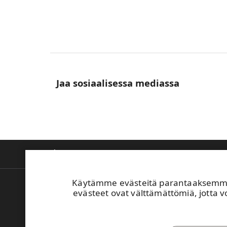
Jaa sosiaalisessa mediassa
Tietoa meistä
Tuotteet ja innovaatiot
V
Käytämme evästeitä parantaaksemme 
Laskutus
evästeet ovat välttämättömiä, jotta vo
Turvallisuusperehdytys
UPM:n Toimintaohje
Ilmoita väärinkäytöksestä