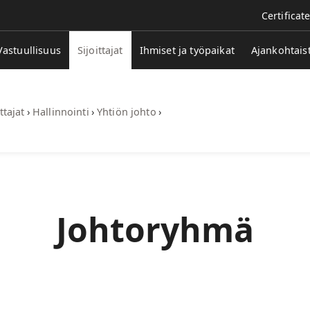
Certificat
Vastuullisuus
Sijoittajat
Ihmiset ja työpaikat
Ajankohtais
ttajat
›
Hallinnointi
›
Yhtiön johto
›
Johtoryhmä