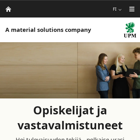
FI
A material solutions company
Opiskelijat ja
vastavalmistuneet
Hei tulevaisuuden tekijä - polkaise urasi