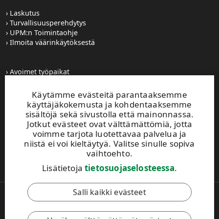
Laskutus
Turvallisuusperehdytys
UPM:n Toimintaohje
Ilmoita väärinkäytöksestä
Avoimet työpaikat
Kuvapankki
Tilaa tiedotteet
Käytämme evästeitä parantaaksemme
Toiminta-alueemme
käyttäjäkokemusta ja kohdentaaksemme
sisältöjä sekä sivustolla että mainonnassa.
Jotkut evästeet ovat välttämättömiä, jotta
UPM Vaihde
voimme tarjota luotettavaa palvelua ja
0204 15 111
niistä ei voi kieltäytyä. Valitse sinulle sopiva
Tämä sivusto on suojattu reCAPTCHA-palvelun
vaihtoehto.
avulla.
Tietosuoja
ja
käyttöehdot
.
Lisätietoja
tietosuojaselosteessa
.
Salli kaikki evästeet
Copyright © 2026 UPM. Kaikki oikeudet pidätetään.
Käyttöehdot