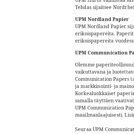
UPM Hürth valmistaa sano
Tehdas sijaitsee Nordrhei
UPM Nordland Papier
UPM Nordland Papier sijai
erikoispapereita. Paperi
erikoispapereita vuodessa
UPM Communication Pa
Olemme paperiteollisuude
vaikuttavana ja luotettav
Communication Papers tar
ja markkinointi- ja maino
Korkealuokkaiset paperi
samalla täyttäen vaativat
UPM Communication Papers
maailmanlaajuisesti. Lisä
Seuraa UPM Communicat