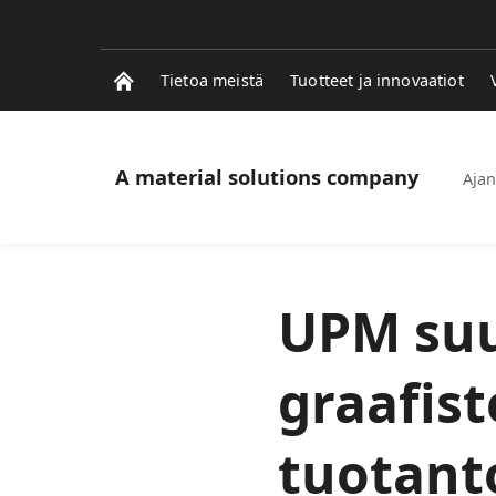
Tietoa meistä
Tuotteet ja innovaatiot
A material solutions company
Ajan
UPM suu
graafis
tuotant