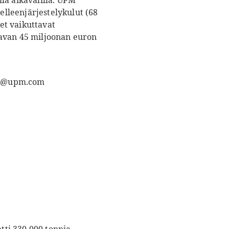
lä aikavälillä. UPM
lleenjärjestelykulut (68
et vaikuttavat
tavan 45 miljoonan euron
nfo@upm.com