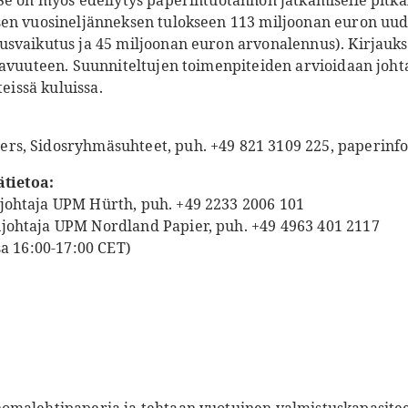
Se on myös edellytys paperintuotannon jatkamiselle pitkäl
en vuosineljänneksen tulokseen 113 miljoonan euron uude
svaikutus ja 45 miljoonan euron arvonalennus). Kirjauks
tavuuteen. Suunniteltujen toimenpiteiden arvioidaan joh
teissä kuluissa.
rs, Sidosryhmäsuhteet, puh. +49 821 3109 225, paperi
ätietoa:
njohtaja UPM Hürth, puh. +49 2233 2006 101
njohtaja UPM Nordland Papier, puh. +49 4963 401 2117
sa 16:00-17:00 CET)