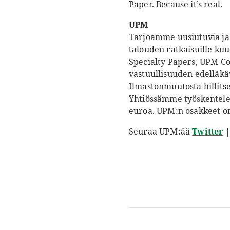
Paper. Because it’s real.
UPM
Tarjoamme uusiutuvia ja 
talouden ratkaisuille ku
Specialty Papers, UPM C
vastuullisuuden edelläkä
Ilmastonmuutosta hillits
Yhtiössämme työskentelee
euroa. UPM:n osakkeet on
Seuraa UPM:ää
Twitter