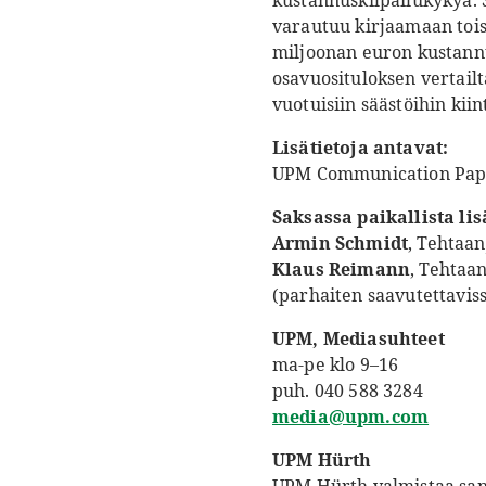
kustannuskilpailukykyä. 
varautuu kirjaamaan tois
miljoonan euron kustannu
osavuosituloksen vertail
vuotuisiin säästöihin kiin
Lisätietoja antavat:
UPM Communication Pape
Saksassa paikallista lis
Armin Schmidt
, Tehtaa
Klaus Reimann
, Tehtaa
(parhaiten saavutettavis
UPM, Mediasuhteet
ma-pe klo 9–16
puh. 040 588 3284
media@upm.com
UPM Hürth