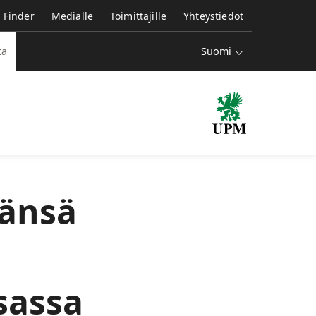
e Finder
Medialle
Toimittajille
Yhteystiedot
Suomi
ta
vänsä
sassa