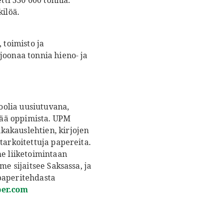
ti 330 000 tonnia.
kilöä.
 toimisto ja
joonaa tonnia hieno- ja
oolia uusiutuvana,
stää oppimista. UPM
kakauslehtien, kirjojen
tarkoitettuja papereita.
e liiketoimintaan
me sijaitsee Saksassa, ja
paperitehdasta
er.com