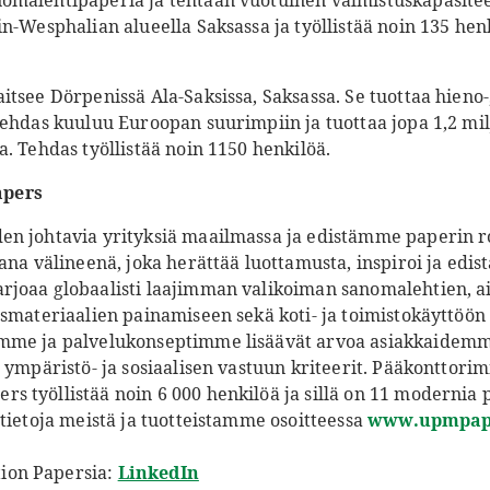
malehtipaperia ja tehtaan vuotuinen valmistuskapasiteet
n-Wesphalian alueella Saksassa ja työllistää noin 135 hen
tsee Dörpenissä Ala-Saksissa, Saksassa. Se tuottaa hieno-,
tehdas kuuluu Euroopan suurimpiin ja tuottaa jopa 1,2 mil
. Tehdas työllistää noin 1150 henkilöä.
pers
n johtavia yrityksiä maailmassa ja edistämme paperin r
ana välineenä, joka herättää luottamusta, inspiroi ja edi
joaa globaalisti laajimman valikoiman sanomalehtien, ai
smateriaalien painamiseen sekä koti- ja toimistokäyttöön 
mme ja palvelukonseptimme lisäävät arvoa asiakkaidemm
 ympäristö- ja sosiaalisen vastuun kriteerit. Pääkonttorim
 työllistää noin 6 000 henkilöä ja sillä on 11 modernia 
tietoja meistä ja tuotteistamme osoitteessa
www.upmpap
ion Papersia:
LinkedIn