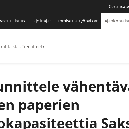
Certificat
Vastuullisuus
Sijoittajat
Ihmiset ja työpaikat
Ajankohtais
kohtaista
›
Tiedotteet
›
nnittele vähentä
ten paperien
okapasiteettia Sak