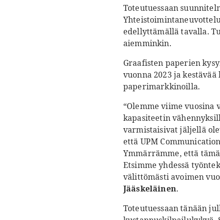
Toteutuessaan suunnitelm
Yhteistoimintaneuvottelu
edellyttämällä tavalla. 
aiemminkin.
Graafisten paperien kysy
vuonna 2023 ja kestävää 
paperimarkkinoilla.
“Olemme viime vuosina va
kapasiteetin vähennyksil
varmistaisivat jäljellä o
että UPM Communication P
Ymmärrämme, että tämänp
Etsimme yhdessä työnteki
välittömästi avoimen vu
Jääskeläinen
.
Toteutuessaan tänään ju