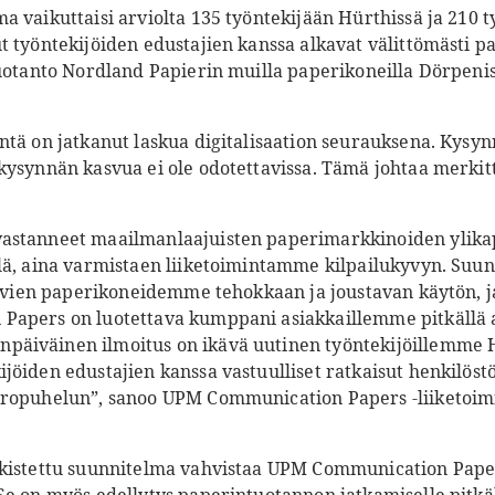
a vaikuttaisi arviolta 135 työntekijään Hürthissä ja 210 
t työntekijöiden edustajien kanssa alkavat välittömästi p
Tuotanto Nordland Papierin muilla paperikoneilla Dörpeni
ntä on jatkanut laskua digitalisaation seurauksena. Kysyn
kysynnän kasvua ei ole odotettavissa. Tämä johtaa merkitt
stanneet maailmanlaajuisten paperimarkkinoiden ylikapas
lä, aina varmistaen liiketoimintamme kilpailukyvyn. Suun
levien paperikoneidemme tehokkaan ja joustavan käytön, ja
apers on luotettava kumppani asiakkaillemme pitkällä ai
äiväinen ilmoitus on ikävä uutinen työntekijöillemme H
jöiden edustajien kanssa vastuulliset ratkaisut henkilös
oropuhelun”, sanoo UPM Communication Papers -liiketoim
lkistettu suunnitelma vahvistaa UPM Communication Pape