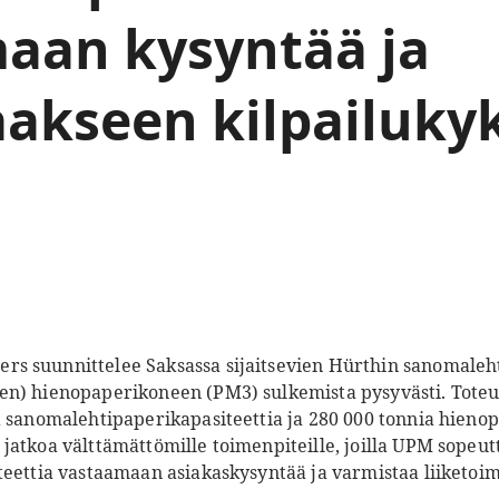
aan kysyntää ja
aakseen kilpailuky
s suunnittelee Saksassa sijaitsevien Hürthin sanomaleht
en) hienopaperikoneen (PM3) sulkemista pysyvästi. Tote
a sanomalehtipaperikapasiteettia ja 280 000 tonnia hienop
jatkoa välttämättömille toimenpiteille, joilla UPM sopeut
teettia vastaamaan asiakaskysyntää ja varmistaa liiketoim