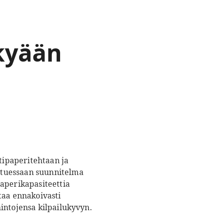
kyään
ipaperitehtaan ja
utuessaan suunnitelma
aperikapasiteettia
taa ennakoivasti
intojensa kilpailukyvyn.