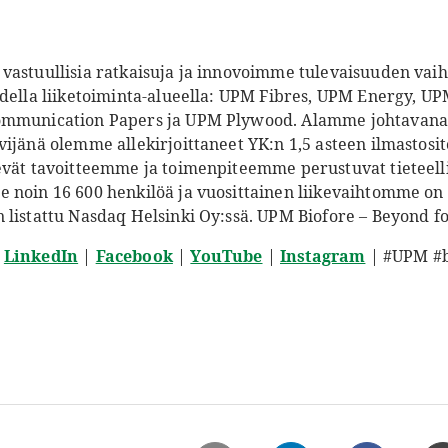
vastuullisia ratkaisuja ja innovoimme tulevaisuuden vaiht
udella liiketoiminta-alueella: UPM Fibres, UPM Energy, U
ommunication Papers ja UPM Plywood. Alamme johtavana 
vijänä olemme allekirjoittaneet YK:n 1,5 asteen ilmastos
evät tavoitteemme ja toimenpiteemme perustuvat tieteell
 noin 16 600 henkilöä ja vuosittainen liikevaihtomme on 
 listattu Nasdaq Helsinki Oy:ssä. UPM Biofore – Beyond fo
|
LinkedIn
|
Facebook
|
YouTube
|
Instagram
| #UPM #b