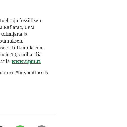
oehtoja fossiilisen
PM Raflatac, UPM
toimijana ja
itoumuksen.
iseen tutkimukseen.
noin 10,5 miljardia
ssils.
www.upm.fi
iofore #beyondfossils