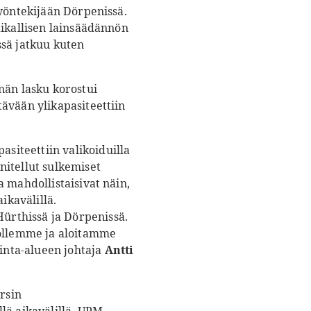
työntekijään Dörpenissä.
aikallisen lainsäädännön
ssä jatkuu kuten
nän lasku korostui
ävään ylikapasiteettiin
iteettiin valikoiduilla
nitellut sulkemiset
 mahdollistaisivat näin,
kavälillä.
ürthissä ja Dörpenissä.
töllemme ja aloitamme
inta-alueen johtaja
Antti
rsin