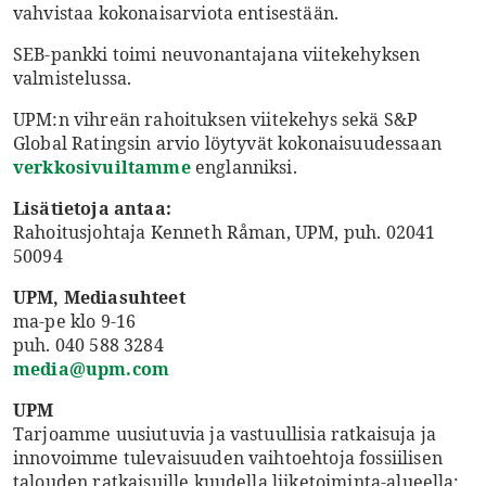
vahvistaa kokonaisarviota entisestään.
SEB-pankki toimi neuvonantajana viitekehyksen
valmistelussa.
UPM:n vihreän rahoituksen viitekehys sekä S&P
Global Ratingsin arvio löytyvät kokonaisuudessaan
verkkosivuiltamme
englanniksi.
Lisätietoja antaa:
Rahoitusjohtaja Kenneth Råman, UPM, puh. 02041
50094
UPM, Mediasuhteet
ma-pe klo 9-16
puh. 040 588 3284
media@upm.com
UPM
Tarjoamme uusiutuvia ja vastuullisia ratkaisuja ja
innovoimme tulevaisuuden vaihtoehtoja fossiilisen
talouden ratkaisuille kuudella liiketoiminta-alueella: