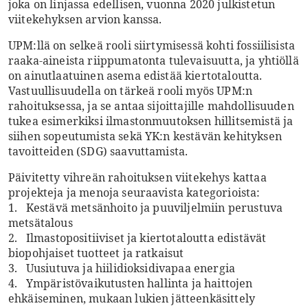
joka on linjassa edellisen, vuonna 2020 julkistetun
viitekehyksen arvion kanssa.
UPM:llä on selkeä rooli siirtymisessä kohti fossiilisista
raaka-aineista riippumatonta tulevaisuutta, ja yhtiöllä
on ainutlaatuinen asema edistää kiertotaloutta.
Vastuullisuudella on tärkeä rooli myös UPM:n
rahoituksessa, ja se antaa sijoittajille mahdollisuuden
tukea esimerkiksi ilmastonmuutoksen hillitsemistä ja
siihen sopeutumista sekä YK:n kestävän kehityksen
tavoitteiden (SDG) saavuttamista.
Päivitetty vihreän rahoituksen viitekehys kattaa
projekteja ja menoja seuraavista kategorioista:
1. Kestävä metsänhoito ja puuviljelmiin perustuva
metsätalous
2. Ilmastopositiiviset ja kiertotaloutta edistävät
biopohjaiset tuotteet ja ratkaisut
3. Uusiutuva ja hiilidioksidivapaa energia
4. Ympäristövaikutusten hallinta ja haittojen
ehkäiseminen, mukaan lukien jätteenkäsittely