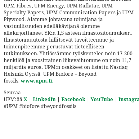
UPM Fibres, UPM Energy, UPM Raflatac, UPM
Specialty Papers, UPM Communication Papers ja UPM
Plywood. Alamme johtavana toimijana ja
vastuullisuuden edelläkävijänä olemme
allekirjoittaneet YK:n 1,5 asteen ilmastositoumuksen.
Ilmastonmuutosta hillitsevät tavoitteemme ja
toimenpiteemme perustuvat tieteelliseen
tutkimukseen. Yhtiössämme työskentelee noin 17 200
henkilöä ja vuosittainen liikevaihtomme on noin 11,7
miljardia euroa. UPM:n osakkeet on listattu Nasdaq
Helsinki Oy:ssä. UPM Biofore – Beyond
fossils.
www.upm.fi
Seuraa
UPM:ää
X
|
LinkedIn
|
Facebook
|
YouTube
|
Instag
#UPM #biofore #beyondfossils