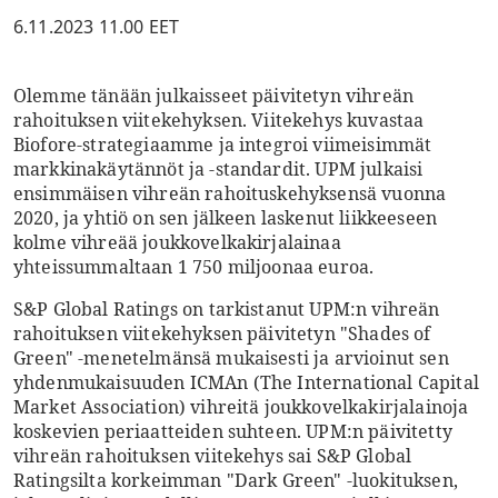
6.11.2023 11.00 EET
Olemme tänään julkaisseet päivitetyn vihreän
rahoituksen viitekehyksen. Viitekehys kuvastaa
Biofore-strategiaamme ja integroi viimeisimmät
markkinakäytännöt ja -standardit. UPM julkaisi
ensimmäisen vihreän rahoituskehyksensä vuonna
2020, ja yhtiö on sen jälkeen laskenut liikkeeseen
kolme vihreää joukkovelkakirjalainaa
yhteissummaltaan 1 750 miljoonaa euroa.
S&P Global Ratings on tarkistanut UPM:n vihreän
rahoituksen viitekehyksen päivitetyn "Shades of
Green" -menetelmänsä mukaisesti ja arvioinut sen
yhdenmukaisuuden ICMAn (The International Capital
Market Association) vihreitä joukkovelkakirjalainoja
koskevien periaatteiden suhteen. UPM:n päivitetty
vihreän rahoituksen viitekehys sai S&P Global
Ratingsilta korkeimman "Dark Green" -luokituksen,