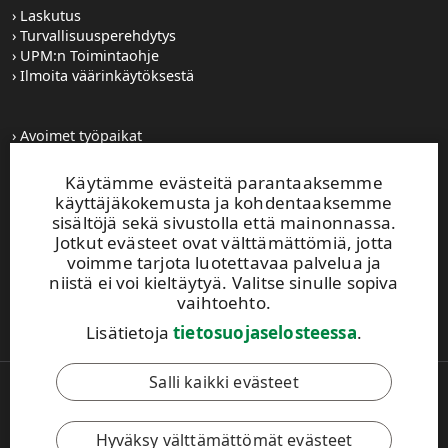
Laskutus
Turvallisuusperehdytys
UPM:n Toimintaohje
Ilmoita väärinkäytöksestä
Avoimet työpaikat
Kuvapankki
Tilaa tiedotteet
Käytämme evästeitä parantaaksemme
Toiminta-alueemme
käyttäjäkokemusta ja kohdentaaksemme
sisältöjä sekä sivustolla että mainonnassa.
Jotkut evästeet ovat välttämättömiä, jotta
UPM Vaihde
voimme tarjota luotettavaa palvelua ja
0204 15 111
niistä ei voi kieltäytyä. Valitse sinulle sopiva
Tämä sivusto on suojattu reCAPTCHA-palvelun
vaihtoehto.
avulla.
Tietosuoja
ja
käyttöehdot
.
Lisätietoja
tietosuojaselosteessa
.
Salli kaikki evästeet
Copyright © 2026 UPM. Kaikki oikeudet pidätetään.
Käyttöehdot
Hyväksy välttämättömät evästeet
Tietosuojakäytäntö