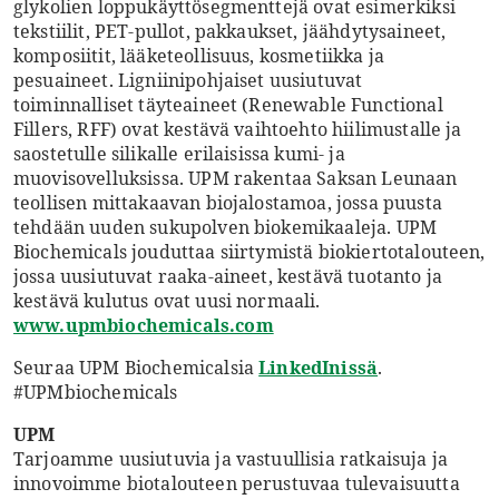
glykolien loppukäyttösegmenttejä ovat esimerkiksi
tekstiilit, PET-pullot, pakkaukset, jäähdytysaineet,
komposiitit, lääketeollisuus, kosmetiikka ja
pesuaineet. Ligniinipohjaiset uusiutuvat
toiminnalliset täyteaineet (Renewable Functional
Fillers, RFF) ovat kestävä vaihtoehto hiilimustalle ja
saostetulle silikalle erilaisissa kumi- ja
muovisovelluksissa. UPM rakentaa Saksan Leunaan
teollisen mittakaavan biojalostamoa, jossa puusta
tehdään uuden sukupolven biokemikaaleja. UPM
Biochemicals jouduttaa siirtymistä biokiertotalouteen,
jossa uusiutuvat raaka-aineet, kestävä tuotanto ja
kestävä kulutus ovat uusi normaali.
www.upmbiochemicals.com
Seuraa UPM Biochemicalsia
LinkedInissä
.
#UPMbiochemicals
UPM
Tarjoamme uusiutuvia ja vastuullisia ratkaisuja ja
innovoimme biotalouteen perustuvaa tulevaisuutta