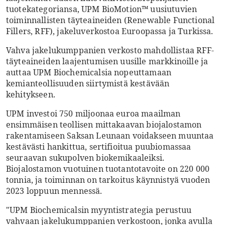
tuotekategoriansa, UPM BioMotion™ uusiutuvien
toiminnallisten täyteaineiden (Renewable Functional
Fillers, RFF), jakeluverkostoa Euroopassa ja Turkissa.
Vahva jakelukumppanien verkosto mahdollistaa RFF-
täyteaineiden laajentumisen uusille markkinoille ja
auttaa UPM Biochemicalsia nopeuttamaan
kemianteollisuuden siirtymistä kestävään
kehitykseen.
UPM investoi 750 miljoonaa euroa maailman
ensimmäisen teollisen mittakaavan biojalostamon
rakentamiseen Saksan Leunaan voidakseen muuntaa
kestävästi hankittua, sertifioitua puubiomassaa
seuraavan sukupolven biokemikaaleiksi.
Biojalostamon vuotuinen tuotantotavoite on 220 000
tonnia, ja toiminnan on tarkoitus käynnistyä vuoden
2023 loppuun mennessä.
"UPM Biochemicalsin myyntistrategia perustuu
vahvaan jakelukumppanien verkostoon, jonka avulla