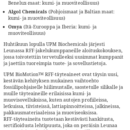
Benelux-maat: kumi- ja muoviteollisuus)
Algol Chemicals
(Pohjoismaat ja Baltian maat:
kumi- ja muoviteollisuus)
Omya
(Itä-Eurooppa ja Iberia: kumi- ja
muoviteollisuus)
Huhtikuun lopulla UPM Biochemicals järjesti
Leunassa RFF-jakelukumppaneille aloituskokouksen,
jossa toivotettiin tervetulleeksi uusimmat kumppanit
ja jaettiin tuoreimpia tuote- ja sovellustietoja.
UPM BioMotion
RFF-täyteaineet ovat täysin uusi,
TM
kestävän kehityksen mukainen vaihtoehto
fossiilipohjaiselle hiilimustalle, saostetulle silikalle ja
muille täyteaineille erilaisissa kumi- ja
muovisovelluksissa, kuten autojen profiileissa,
letkuissa, tiivisteissä, lattiapinnoitteissa, jalkineissa,
pakkausmateriaaleissa ja muoviseoksissa.
RFF-täyteaineita tuotetaan kestävästi hankitusta,
sertifioidusta lehtipuusta, joka on peräisin Leunaa