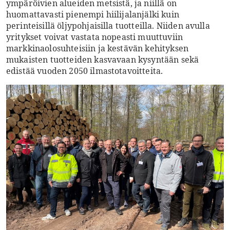
ympäröivien alueiden metsistä, ja niillä on
huomattavasti pienempi hiilijalanjälki kuin
perinteisillä öljypohjaisilla tuotteilla. Niiden avulla
yritykset voivat vastata nopeasti muuttuviin
markkinaolosuhteisiin ja kestävän kehityksen
mukaisten tuotteiden kasvavaan kysyntään sekä
edistää vuoden 2050 ilmastotavoitteita.