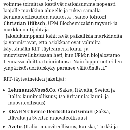
voimme toimittaa kestävät ratkaisumme nopeasti
laajalle markkina-alueelle ja tukea samalla
kemianteollisuuden muutosta", sanoo
tohtori
Christian Hübsch
, UPM Biochemicalsin myynti- ja
markkinointijohtaja.
"Jakelukumppanit kehittävät paikallisia markkinoita
ja varmistavat, että asiakkaat ovat valmiita
käyttämään RFF-täyteaineita kumi- ja
muovisovelluksissaan heti, kun UPM:n biojalostamo
Leunassa aloittaa toimintansa. Näin lopputuotteiden
ympäristösuorituskyky paranee välittömästi."
RFF-täyteaineiden jakelijat:
Lehmann&Voss&Co.
(Saksa, Itävalta, Sveitsi ja
Italia: kumiteollisuus; Iso-Britannia: kumi- ja
muoviteollisuus)
KRAHN Chemie Deutschland GmbH
(Saksa,
Itävalta ja Sveitsi: muoviteollisuus)
Azelis
(Italia: muoviteollisuus; Ranska, Turkki ja