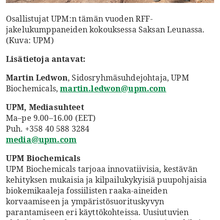
Osallistujat UPM:n tämän vuoden RFF-
jakelukumppaneiden kokouksessa Saksan Leunassa.
(Kuva: UPM)
Lisätietoja antavat:
Martin Ledwon
, Sidosryhmäsuhdejohtaja, UPM
Biochemicals,
martin.ledwon@upm.com
UPM, Mediasuhteet
Ma–pe 9.00–16.00 (EET)
Puh. +358 40 588 3284
media@upm.com
UPM Biochemicals
UPM Biochemicals tarjoaa innovatiivisia, kestävän
kehityksen mukaisia ja kilpailukykyisiä puupohjaisia
biokemikaaleja fossiilisten raaka-aineiden
korvaamiseen ja ympäristösuorituskyvyn
parantamiseen eri käyttökohteissa. Uusiutuvien