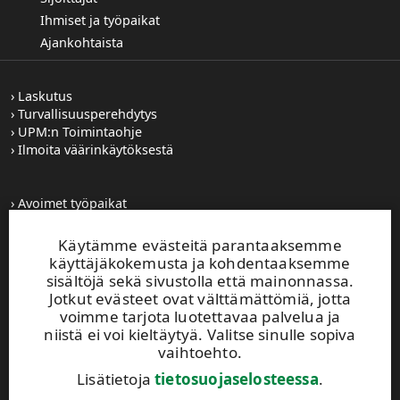
Ihmiset ja työpaikat
Ajankohtaista
Laskutus
Turvallisuusperehdytys
UPM:n Toimintaohje
Ilmoita väärinkäytöksestä
Avoimet työpaikat
Kuvapankki
Tilaa tiedotteet
Käytämme evästeitä parantaaksemme
Toiminta-alueemme
käyttäjäkokemusta ja kohdentaaksemme
sisältöjä sekä sivustolla että mainonnassa.
Jotkut evästeet ovat välttämättömiä, jotta
UPM Vaihde
voimme tarjota luotettavaa palvelua ja
0204 15 111
niistä ei voi kieltäytyä. Valitse sinulle sopiva
vaihtoehto.
Tämä sivusto on suojattu reCAPTCHA-palvelun
avulla.
Tietosuoja
ja
käyttöehdot
.
Lisätietoja
tietosuojaselosteessa
.