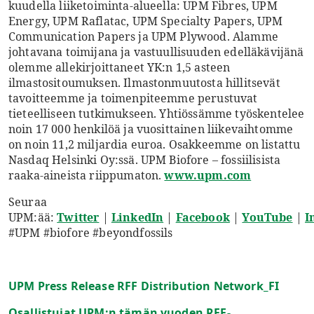
kuudella liiketoiminta-alueella: UPM Fibres, UPM
Energy, UPM Raflatac, UPM Specialty Papers, UPM
Communication Papers ja UPM Plywood. Alamme
johtavana toimijana ja vastuullisuuden edelläkävijänä
olemme allekirjoittaneet YK:n 1,5 asteen
ilmastositoumuksen. Ilmastonmuutosta hillitsevät
tavoitteemme ja toimenpiteemme perustuvat
tieteelliseen tutkimukseen. Yhtiössämme työskentelee
noin 17 000 henkilöä ja vuosittainen liikevaihtomme
on noin 11,2 miljardia euroa. Osakkeemme on listattu
Nasdaq Helsinki Oy:ssä. UPM Biofore – fossiilisista
raaka-aineista riippumaton.
www.upm.com
Seuraa
UPM:ää:
Twitter
|
LinkedIn
|
Facebook
|
YouTube
|
I
#UPM #biofore #beyondfossils
UPM Press Release RFF Distribution Network_FI
Osallistujat UPM:n tämän vuoden RFF-