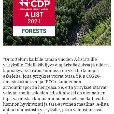
”Onnitteluni kaikille tämän vuoden A-listatuille
yrityksille. Edelläkävijyys ympäristöasioissa ja niiden
läpinäkyvässä raportoinnissa on yksi tärkeimpiä
askeleita, joita yritykset voivat ottaa YK:n COP26-
ilmastokokouksen ja IPCC:n kuudennen
arviointiraportin hengessä. Se, että yritykset ottavat
vahvan roolin asioiden edistämiseksi on olennainen
tapa varmistaa kunnianhimoinen nettonolla-tavoite,
luonnon hyvinvointi ja tasa-arvoinen maailma. A-lista
antaa tunnustusta yrityksille, jotka valmistautuvat