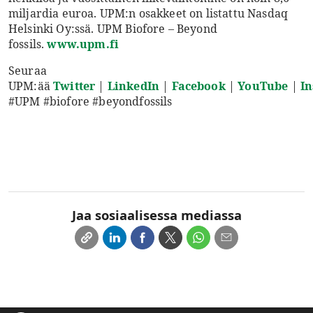
miljardia euroa. UPM:n osakkeet on listattu Nasdaq
Helsinki Oy:ssä. UPM Biofore – Beyond
fossils.
www.upm.fi
Seuraa
UPM:ää
Twitter
|
LinkedIn
|
Facebook
|
YouTube
|
I
#UPM #biofore #beyondfossils
Jaa sosiaalisessa mediassa