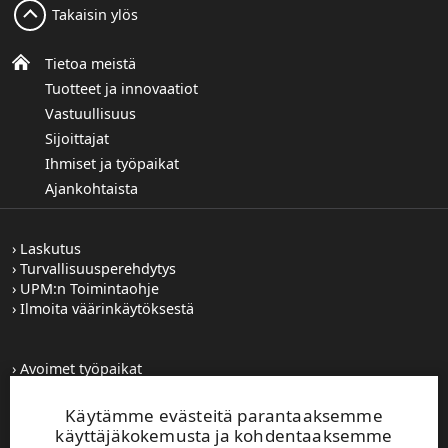
Takaisin ylös
Tietoa meistä
Tuotteet ja innovaatiot
Vastuullisuus
Sijoittajat
Ihmiset ja työpaikat
Ajankohtaista
Laskutus
Turvallisuusperehdytys
UPM:n Toimintaohje
Ilmoita väärinkäytöksestä
Avoimet työpaikat
Kuvapankki
Tilaa tiedotteet
Käytämme evästeitä parantaaksemme
Toiminta-alueemme
käyttäjäkokemusta ja kohdentaaksemme