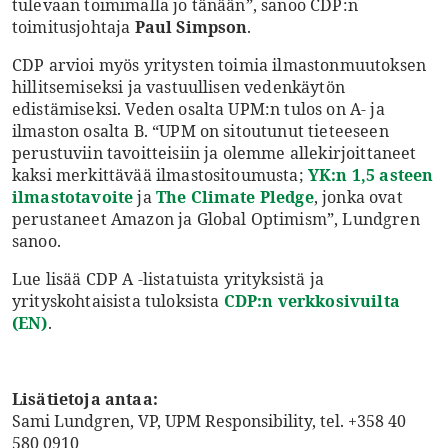
tulevaan toimimalla jo tänään”, sanoo CDP:n
toimitusjohtaja
Paul Simpson
.
CDP arvioi myös yritysten toimia ilmastonmuutoksen
hillitsemiseksi ja vastuullisen vedenkäytön
edistämiseksi. Veden osalta UPM:n tulos on A- ja
ilmaston osalta B. “UPM on sitoutunut tieteeseen
perustuviin tavoitteisiin ja olemme allekirjoittaneet
kaksi merkittävää ilmastositoumusta;
YK:n 1,5 asteen
ilmastotavoite
ja
The Climate Pledge
, jonka ovat
perustaneet Amazon ja Global Optimism”, Lundgren
sanoo.
Lue lisää CDP A -listatuista yrityksistä ja
yrityskohtaisista tuloksista
CDP:n verkkosivuilta
(EN)
.
Lisätietoja antaa:
Sami Lundgren, VP, UPM Responsibility, tel. +358 40
580 0910