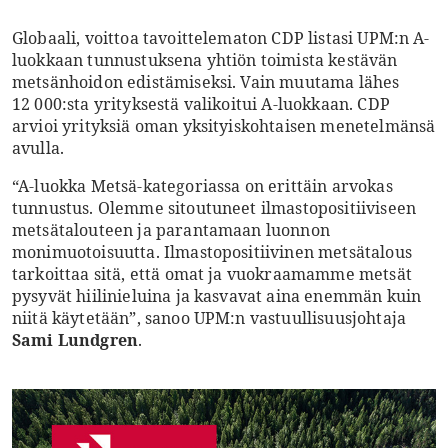
Globaali, voittoa tavoittelematon CDP listasi UPM:n A-
luokkaan tunnustuksena yhtiön toimista kestävän
metsänhoidon edistämiseksi. Vain muutama lähes
12 000:sta yrityksestä valikoitui A-luokkaan. CDP
arvioi yrityksiä oman yksityiskohtaisen menetelmänsä
avulla.
“A-luokka Metsä-kategoriassa on erittäin arvokas
tunnustus. Olemme sitoutuneet ilmastopositiiviseen
metsätalouteen ja parantamaan luonnon
monimuotoisuutta. Ilmastopositiivinen metsätalous
tarkoittaa sitä, että omat ja vuokraamamme metsät
pysyvät hiilinieluina ja kasvavat aina enemmän kuin
niitä käytetään”, sanoo UPM:n vastuullisuusjohtaja
Sami Lundgren
.