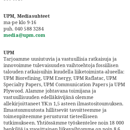
UPM, Mediasuhteet
ma-pe klo 9-16
puh. 040 588 3284
media@upm.com
UPM
Tarjoamme uusiutuvia ja vastuullisia ratkaisuja ja
innovoimme tulevaisuuden vaihtoehtoja fossiilisen
talouden ratkaisuihin kuudella liiketoiminta-alueella:
UPM Biorefining, UPM Energy, UPM Raflatac, UPM
Specialty Papers, UPM Communication Papers ja UPM
Plywood. Alamme johtavana toimijana ja
vastuullisuuden edelläkävijänä olemme
allekirjoittaneet YK:n 1,5 asteen ilmastositoumuksen.
Ilmastonmuutosta hillitsevät tavoitteemme ja
toimenpiteemme perustuvat tieteelliseen
tutkimukseen. Yhtiössämme työskentelee noin 18 000
henkilöä ja vuosittainen liikevaihtomme on noin 8,6