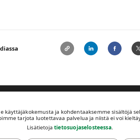
ediassa
astuullisuus
Sijoittajat
Ihmiset ja työpaikat
Ajankohtaista
käyttäjäkokemusta ja kohdentaaksemme sisältöjä sekä 
Avoimet työpaikat
UP
imme tarjota luotettavaa palvelua ja niistä ei voi kieltäy
Kuvapankki
02
Lisätietoja
tietosuojaselosteessa
.
Tilaa tiedotteet
Tä
Toiminta-alueemme
av