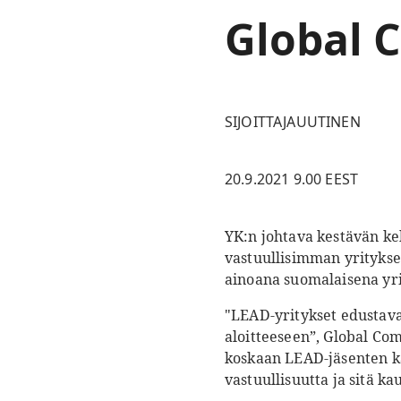
Global 
SIJOITTAJAUUTINEN
20.9.2021 9.00 EEST
YK:n johtava kestävän k
vastuullisimman yritykse
ainoana suomalaisena yri
"LEAD-yritykset edustavat
aloitteeseen”, Global Co
koskaan LEAD-jäsenten ka
vastuullisuutta ja sitä 