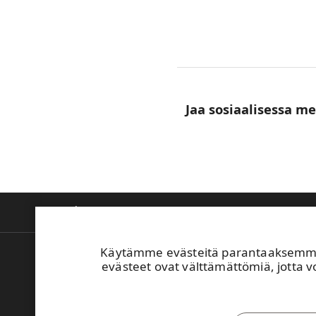
Jaa sosiaalisessa m
Tietoa meistä
Tuotteet ja innovaatiot
V
Käytämme evästeitä parantaaksemme 
Laskutus
evästeet ovat välttämättömiä, jotta vo
Turvallisuusperehdytys
UPM:n Toimintaohje
Ilmoita väärinkäytöksestä