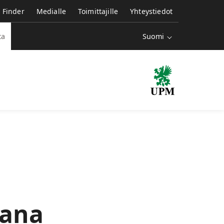
e Finder
Medialle
Toimittajille
Yhteystiedot
Suomi
ta
jana