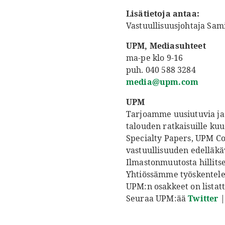
Lisätietoja antaa:
Vastuullisuusjohtaja Sam
UPM, Mediasuhteet
ma-pe klo 9-16
puh. 040 588 3284
media@upm.com
UPM
Tarjoamme uusiutuvia ja 
talouden ratkaisuille ku
Specialty Papers, UPM C
vastuullisuuden edelläkä
Ilmastonmuutosta hillits
Yhtiössämme työskentelee
UPM:n osakkeet on listat
Seuraa UPM:ää
Twitter