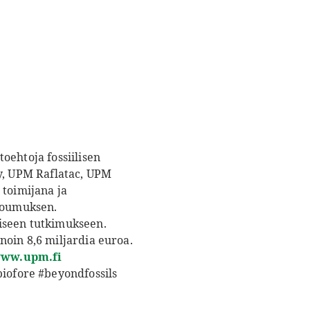
oehtoja fossiilisen
gy, UPM Raflatac, UPM
toimijana ja
itoumuksen.
iseen tutkimukseen.
noin 8,6 miljardia euroa.
ww.upm.fi
iofore #beyondfossils