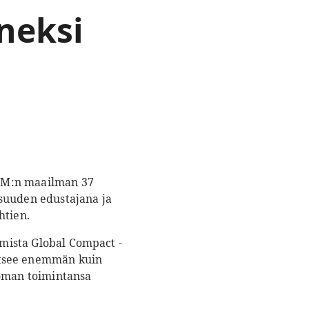
neksi
UPM:n maailman 37
isuuden edustajana ja
htien.
umista Global Compact -
itsee enemmän kuin
 oman toimintansa