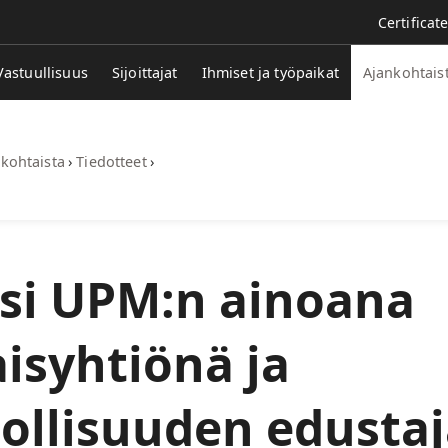
Certificat
Vastuullisuus
Sijoittajat
Ihmiset ja työpaikat
Ajankohtais
kohtaista
›
Tiedotteet
›
si UPM:n ainoana
isyhtiönä ja
ollisuuden edusta