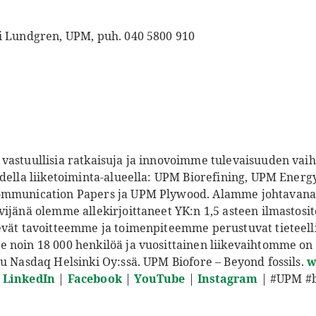
i Lundgren, UPM, puh. 040 5800 910
vastuullisia ratkaisuja ja innovoimme tulevaisuuden vaiht
udella liiketoiminta-alueella: UPM Biorefining, UPM Ener
ommunication Papers ja UPM Plywood. Alamme johtavana 
vijänä olemme allekirjoittaneet YK:n 1,5 asteen ilmastos
evät tavoitteemme ja toimenpiteemme perustuvat tieteell
 noin 18 000 henkilöä ja vuosittainen liikevaihtomme on 
tu Nasdaq Helsinki Oy:ssä. UPM Biofore – Beyond fossils.
w
|
LinkedIn
|
Facebook
|
YouTube
|
Instagram
| #UPM #b