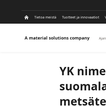
Tietoa meistä
Tuotteet ja innovaatiot
A material solutions company
Ajan
YK nime
suomala
metsäte