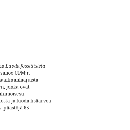
 on
Lu
oda
fossiilisista
, sanoo UPM:n
maailmanlaajuista
n, jonka ovat
nhimoisesti
osta ja luoda lisäarvoa
-päästöjä 65
2