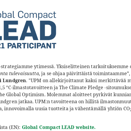
e-strategiamme ytimessä. Yksiselitteinen tarkoituksemme
nta tulevaisuutta
, ja se ohjaa päivittäistä toimintaamme”
i Lundgren
. "UPM on allekirjoittanut kaksi merkittävää 
,5 °C-ilmastotavoitteen ja The Climate Pledge -sitoumukse
he Global Optimism. Molemmat aloitteet pyrkivät kunnia
undgren jatkaa. UPM:n tavoitteena on hillitä ilmastonmuut
a, innovoimalla uusia tuotteita ja vähentämällä yhtiön CO
ista (EN):
Global Compact LEAD website.