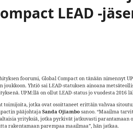
Compact LEAD -jäse
ehityksen foorumi, Global Compact on tänään nimennyt 
n joukkoon. Yhtiö sai LEAD-statuksen ainoana metsäteoll
tyksenä. UPM:llä on ollut LEAD-status jo vuodesta 2016 lä
 toimijoita, jotka ovat osoittaneet erittäin vahvaa sitout
mpactin pääjohtaja
Sanda
Ojiambo
sanoo. “Maailma tarv
ltaisia yrityksiä, jotka pyrkivät jatkuvasti parantamaan
kautta rakentamaan parempaa maailmaa”, hän jatkaa.