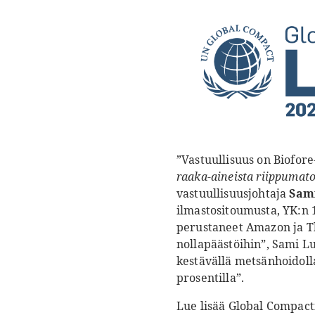
”Vastuullisuus on Biofor
raaka-aineista riippumato
vastuullisuusjohtaja
Sam
ilmastositoumusta, YK:n 1
perustaneet Amazon ja T
nollapäästöihin”, Sami L
kestävällä metsänhoidoll
prosentilla”.
Lue lisää Global Compact