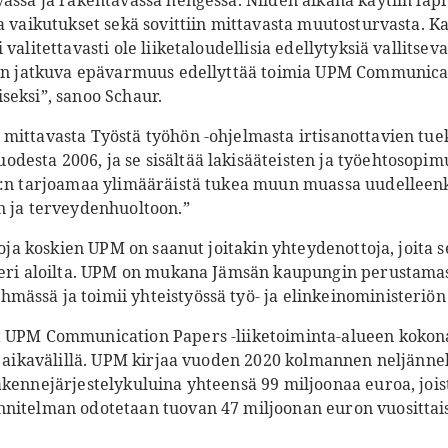
vassa ja rakentavassa hengessä. Niiden aikana käytiin läp
a vaikutukset sekä sovittiin mittavasta muutosturvasta. K
valitettavasti ole liiketaloudellisia edellytyksiä vallitsev
leen jatkuva epävarmuus edellyttää toimia UPM Communica
seksi”, sanoo Schaur.
mittavasta Työstä työhön -ohjelmasta irtisanottavien tuek
esta 2006, ja se sisältää lakisääteisten ja työehtosopim
PM:n tarjoamaa ylimääräistä tukea muun muassa uudelleen
n ja terveydenhuoltoon.”
iloja koskien UPM on saanut joitakin yhteydenottoja, joita s
 eri aloilta. UPM on mukana Jämsän kaupungin perustamas
ässä ja toimii yhteistyössä työ- ja elinkeinoministeriön
 UPM Communication Papers -liiketoiminta-alueen kokona
lä aikavälillä. UPM kirjaa vuoden 2020 kolmannen neljänne
akennejärjestelykuluina yhteensä 99 miljoonaa euroa, jois
nitelman odotetaan tuovan 47 miljoonan euron vuosittais