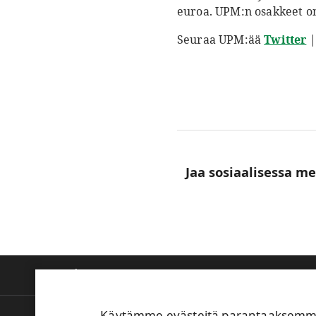
euroa. UPM:n osakkeet on
Seuraa UPM:ää
Twitter
Jaa sosiaalisessa m
Tietoa meistä
Tuotteet ja innovaatiot
V
Käytämme evästeitä parantaaksemme 