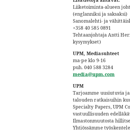
Lisätietoja antavat:
Liiketoiminta-alueen jo
(englanniksi ja saksaksi)
Sanomalehti- ja vähittä
+358 40 585 0891
Tehtaanjohtaja Antti He
kysymykset)
UPM, Mediasuhteet
ma-pe klo 9-16
puh. 040 588 3284
media@upm.com
UPM
Tarjoamme uusiutuvia ja 
talouden ratkaisuihin ku
Specialty Papers, UPM C
vastuullisuuden edelläkä
Ilmastonmuutosta hillits
Yhtiössämme työskentelee