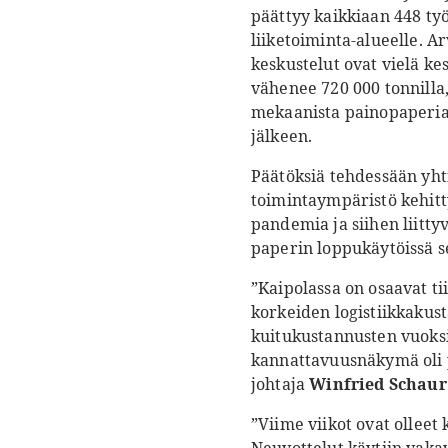
päättyy kaikkiaan 448 työ
liiketoiminta-alueelle. A
keskustelut ovat vielä k
vähenee 720 000 tonnilla,
mekaanista painopaperia.
jälkeen.
Päätöksiä tehdessään yht
toimintaympäristö kehitty
pandemia ja siihen liitty
paperin loppukäytöissä s
”Kaipolassa on osaavat ti
korkeiden logistiikkakus
kuitukustannusten vuoksi
kannattavuusnäkymä oli 
johtaja
Winfried Schaur
”Viime viikot ovat olleet