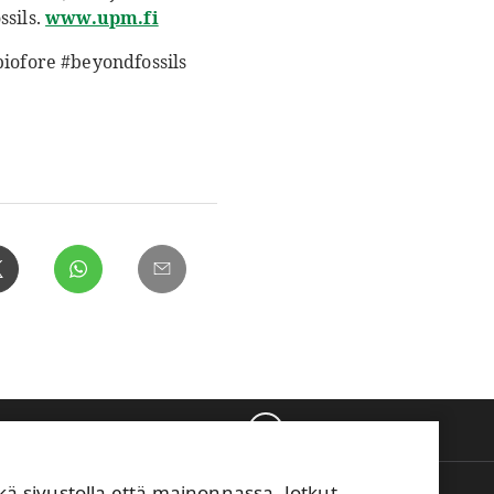
ssils.
www.upm.fi
iofore #beyondfossils
Takaisin ylös
sivustolla että mainonnassa. Jotkut