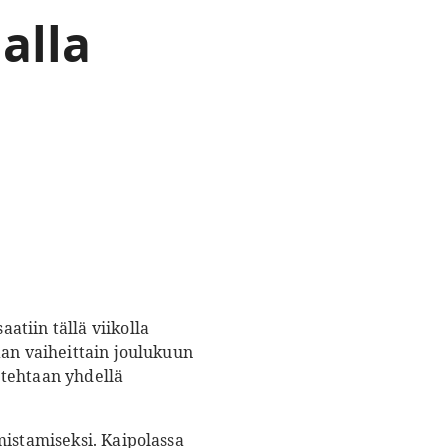
alla
tiin tällä viikolla
aan vaiheittain joulukuun
 tehtaan yhdellä
mistamiseksi. Kaipolassa