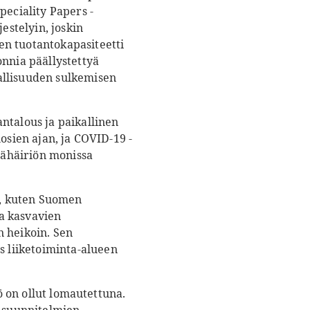
peciality Papers -
estelyin, joskin
en tuotantokapasiteetti
onnia päällystettyä
allisuuden sulkemisen
ntalous ja paikallinen
osien ajan, ja COVID-19 -
ntähäiriön monissa
en, kuten Suomen
a kasvavien
n heikoin. Sen
 liiketoiminta-alueen
ö on ollut lomautettuna.