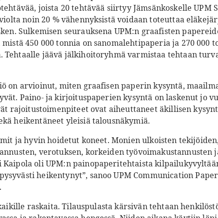
tehtävää, joista 20 tehtävää siirtyy Jämsänkoskelle UPM S
rviolta noin 20 % vähennyksistä voidaan toteuttaa eläkejärj
esken. Sulkemisen seurauksena UPM:n graafisten papereid
 mistä 450 000 tonnia on sanomalehtipaperia ja 270 000 t
 Tehtaalle jäävä jälkihoitoryhmä varmistaa tehtaan turv
iö on arvioinut, miten graafisen paperin kysyntä, maailma
vät. Paino- ja kirjoituspaperien kysyntä on laskenut jo vu
vät rajoitustoimenpiteet ovat aiheuttaneet äkillisen kysy
ekä heikentäneet yleisiä talousnäkymiä.
imit ja hyvin hoidetut koneet. Monien ulkoisten tekijöid
tannusten, verotuksen, korkeiden työvoimakustannusten j
 Kaipola oli UPM:n painopaperitehtaista kilpailukyvyltää
pysyvästi heikentynyt”, sanoo UPM Communication Papers
.
 kaikille raskaita. Tilauspulasta kärsivän tehtaan henkilöst