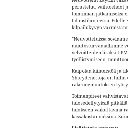
Neuvottelut käytiin vaka
perustelut, vaihtoehdot j
toiminnan jatkamiseksi ei 
taloustilanteessa. Edel
kilpailukyvyn varmistami
”Neuvotteluissa sovimme 
muutosturvamallimme vuod
velvoitteiden lisäksi U
työllistymiseen, muuttoo
Kaipolan kiinteistöä ja t
Yhteydenottoja on tullut
rakennemuutoksen työryhm
Toimenpiteet vahvistavat
tulosedellytyksiä pitkäl
tulokseen vaikuttavina r
kassakustannuksina. Suun