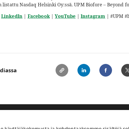
 listattu Nasdaq Helsinki Oy:ssä. UPM Biofore – Beyond fo
|
LinkedIn
|
Facebook
|
YouTube
|
Instagram
| #UPM #b
ediassa
astuullisuus
Sijoittajat
Ihmiset ja työpaikat
Ajankohtaista
käyttäjäkokemusta ja kohdentaaksemme sisältöjä sekä 