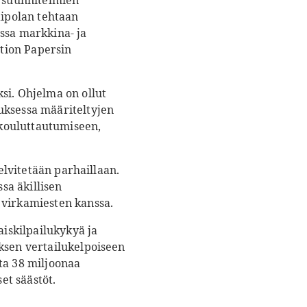
i suunnitelmien
aipolan tehtaan
assa markkina- ja
tion Papersin
si. Ohjelma on ollut
uksessa määriteltyjen
kouluttautumiseen,
elvitetään parhaillaan.
sa äkillisen
 virkamiesten kanssa.
iskilpailukykyä ja
ksen vertailukelpoiseen
ta 38 miljoonaa
et säästöt.