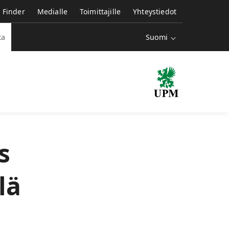
e Finder
Medialle
Toimittajille
Yhteystiedot
Suomi
ta
s
lä