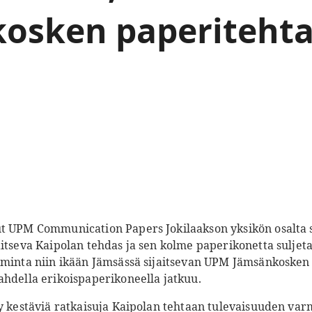
osken paperitehta
t UPM Communication Papers Jokilaakson yksikön osalta saa
aitseva Kaipolan tehdas ja sen kolme paperikonetta suljet
iminta niin ikään Jämsässä sijaitsevan UPM Jämsänkosken
ahdella erikoispaperikoneella jatkuu.
ty kestäviä ratkaisuja Kaipolan tehtaan tulevaisuuden var