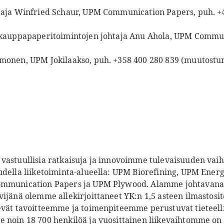
htaja Winfried Schaur, UPM Communication Papers, puh. +
iskauppapaperitoimintojen johtaja Anu Ahola, UPM Commun
rmonen, UPM Jokilaakso, puh. +358 400 280 839 (muutostu
vastuullisia ratkaisuja ja innovoimme tulevaisuuden vaiht
udella liiketoiminta-alueella: UPM Biorefining, UPM Ener
ommunication Papers ja UPM Plywood. Alamme johtavana 
vijänä olemme allekirjoittaneet YK:n 1,5 asteen ilmastos
evät tavoitteemme ja toimenpiteemme perustuvat tieteell
 noin 18 700 henkilöä ja vuosittainen liikevaihtomme on 