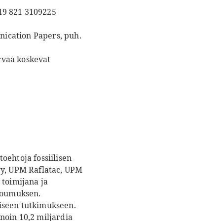
49 821 3109225
ication Papers, puh.
rvaa koskevat
oehtoja fossiilisen
gy, UPM Raflatac, UPM
toimijana ja
itoumuksen.
iseen tutkimukseen.
noin 10,2 miljardia