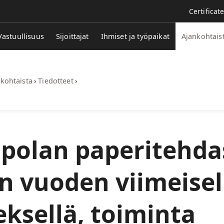
Certificat
Vastuullisuus
Sijoittajat
Ihmiset ja työpaikat
Ajankohtais
kohtaista
›
Tiedotteet
›
polan paperitehda
n vuoden viimeisel
ksellä, toiminta