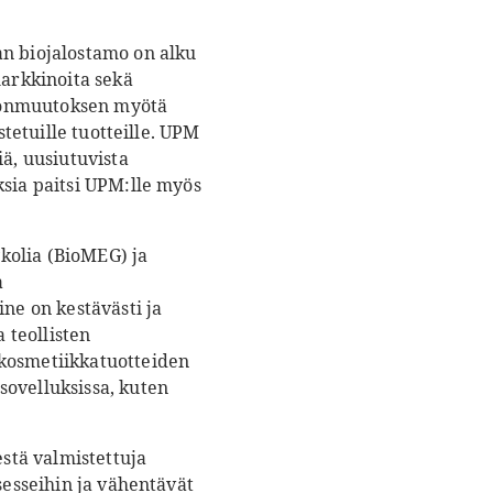
an biojalostamo on alku
markkinoita sekä
tonmuutoksen myötä
stetuille tuotteille. UPM
iä, uusiutuvista
ksia paitsi UPM:lle myös
kolia (BioMEG) ja
a
ne on kestävästi ja
 teollisten
 kosmetiikkatuotteiden
sovelluksissa, kuten
estä valmistettuja
sesseihin ja vähentävät