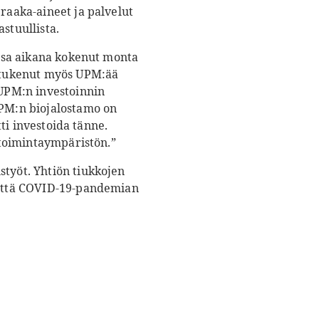
 raaka-aineet ja palvelut
astuullista.
iansa aikana kokenut monta
n tukenut myös UPM:ää
UPM:n investoinnin
UPM:n biojalostamo on
tti investoida tänne.
ketoimintaympäristön.”
styöt. Yhtiön tiukkojen
ksettä COVID-19-pandemian