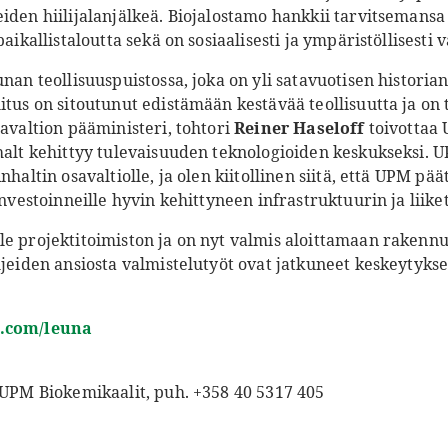
iden hiilijalanjälkeä. Biojalostamo hankkii tarvitsemansa
aikallistaloutta sekä on sosiaalisesti ja ympäristöllisesti v
unan teollisuuspuistossa, joka on yli satavuotisen histor
litus on sitoutunut edistämään kestävää teollisuutta ja o
savaltion pääministeri, tohtori
Reiner Haseloff
toivottaa 
nhalt kehittyy tulevaisuuden teknologioiden keskukseksi. 
nhaltin osavaltiolle, ja olen kiitollinen siitä, että UPM pää
 investoinneille hyvin kehittyneen infrastruktuurin ja lii
le projektitoimiston ja on nyt valmis aloittamaan rakennu
ohjeiden ansiosta valmistelutyöt ovat jatkuneet keskeyty
.com/leuna
, UPM Biokemikaalit, puh. +358 40 5317 405