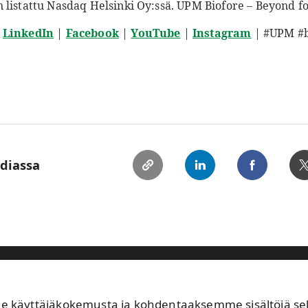
 listattu Nasdaq Helsinki Oy:ssä. UPM Biofore – Beyond fo
|
LinkedIn
|
Facebook
|
YouTube
|
Instagram
| #UPM #b
ediassa
astuullisuus
Sijoittajat
Ihmiset ja työpaikat
Ajankohtaista
käyttäjäkokemusta ja kohdentaaksemme sisältöjä sekä 