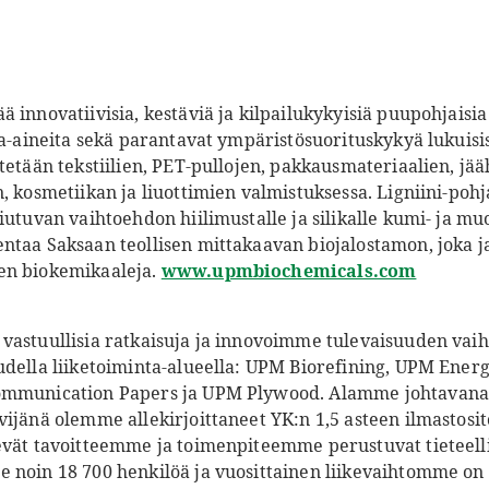
 innovatiivisia, kestäviä ja kilpailukykyisiä puupohjaisia
ka-aineita sekä parantavat ympäristösuorituskykyä lukuisi
tetään tekstiilien, PET-pullojen, pakkausmateriaalien, jä
, kosmetiikan ja liuottimien valmistuksessa. Ligniini-pohj
iutuvan vaihtoehdon hiilimustalle ja silikalle kumi- ja mu
ntaa Saksaan teollisen mittakaavan biojalostamon, joka j
en biokemikaaleja.
www.upmbiochemicals.com
vastuullisia ratkaisuja ja innovoimme tulevaisuuden vaiht
udella liiketoiminta-alueella: UPM Biorefining, UPM Ener
ommunication Papers ja UPM Plywood. Alamme johtavana 
vijänä olemme allekirjoittaneet YK:n 1,5 asteen ilmastos
evät tavoitteemme ja toimenpiteemme perustuvat tieteell
 noin 18 700 henkilöä ja vuosittainen liikevaihtomme on 