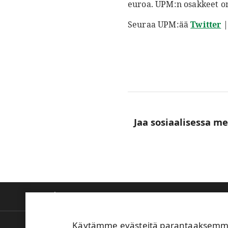
euroa. UPM:n osakkeet on
Seuraa UPM:ää
Twitter
Jaa sosiaalisessa m
Tietoa meistä
Tuotteet ja innovaatiot
V
Käytämme evästeitä parantaaksemme 