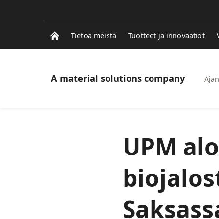
Tietoa meistä
Tuotteet ja innovaatiot
A material solutions company
Ajan
UPM alo
biojalo
Saksass