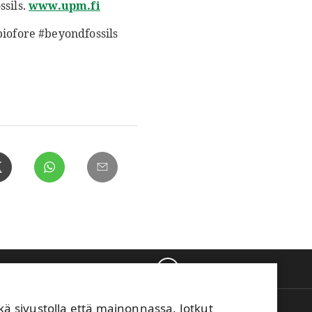
ssils.
www.upm.fi
iofore #beyondfossils
Takaisin ylös
sivustolla että mainonnassa. Jotkut