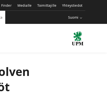
e Finder
Medialle
Toimittajille
Yhteystiedot
Suomi
ta
olven
öt