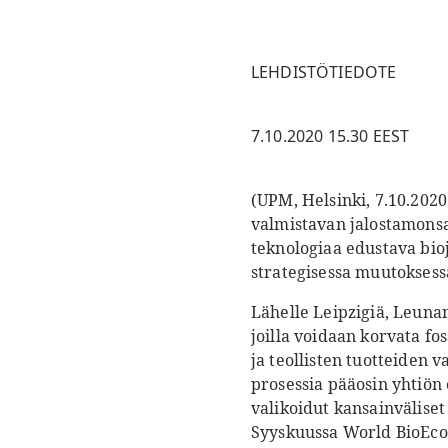
LEHDISTÖTIEDOTE
7.10.2020 15.30 EEST
(UPM, Helsinki, 7.10.202
valmistavan jalostamonsa
teknologiaa edustava bio
strategisessa muutoksess
Lähelle Leipzigiä, Leuna
joilla voidaan korvata fos
ja teollisten tuotteiden
prosessia pääosin yhtiön 
valikoidut kansainvälise
Syyskuussa World BioEco