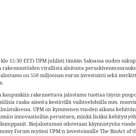
0 klo 15:30 EET) UPM juhlisti tänään Saksassa uuden suku
 rakennustöiden virallista aloitusta peruskivenmuuraukse
jalostamo on 550 miljoonan euron investointi sekä merki
a.
n kaupunkiin rakennettava jalostamo tuottaa täysin puupo
siilisia raaka-aineita kestävillä vaihtoehdoilla mm. muovin
 valmistuksessa. UPM on kymmenen vuoden aikana kehittän
omiin innovaatioihin perustuen, minkä lisäksi kehitystyöh
t kumppanit. Biojalostamon odotetaan käynnistyvän vuode
nomy Forum myönsi UPM:n investoinnille The BioAct of th