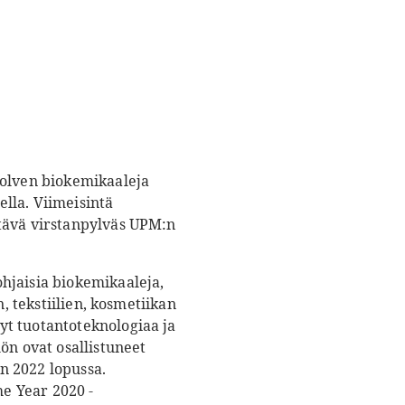
polven biokemikaaleja
lla. Viimeisintä
ttävä virstanpylväs UPM:n
hjaisia biokemikaaleja,
, tekstiilien, kosmetiikan
yt tuotantoteknologiaa ja
ön ovat osallistuneet
n 2022 lopussa.
e Year 2020 -