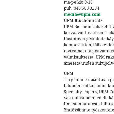
ma-pe klo 9-16
puh. 040 588 3284
media@upm.com
UPM Biochemicals
UPM Biochemicals kehittää
korvaavat fossiilisia raa
Uusiutuvia glykoleita käy
komposiittien, lääkkeiden
täyteaineet tarjoavat uus
valmistuksessa. UPM rake
aineesta uuden sukupolv
UPM
Tarjoamme uusiutuvia ja 
talouden ratkaisuihin ku
Specialty Papers, UPM C
vastuullisuuden edelläkä
Ilmastonmuutosta hillits
Yhtiössämme työskentelee