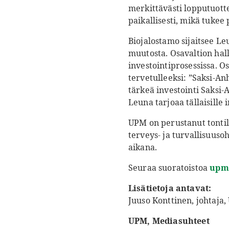
merkittävästi lopputuotte
paikallisesti, mikä tukee p
Biojalostamo sijaitsee Le
muutosta. Osavaltion hal
investointiprosessissa. O
tervetulleeksi: ”Saksi-A
tärkeä investointi Saksi-A
Leuna tarjoaa tällaisille
UPM on perustanut tontil
terveys- ja turvallisuus
aikana.
Seuraa suoratoistoa
upm
Lisätietoja antavat:
Juuso Konttinen, johtaja
UPM, Mediasuhteet