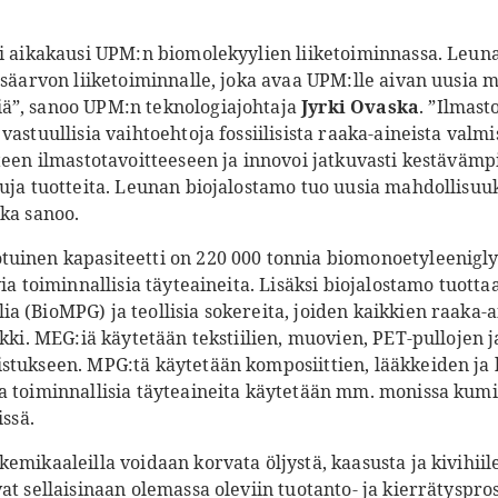
si aikakausi UPM:n biomolekyylien liiketoiminnassa. Leun
isäarvon liiketoiminnalle, joka avaa UPM:lle aivan uusia 
ä”, sanoo UPM:n teknologiajohtaja
Jyrki Ovaska
. ”Ilmas
astuullisia vaihtoehtoja fossiilisista raaka-aineista valmi
teen ilmastotavoitteeseen ja innovoi jatkuvasti kestävämp
tuja tuotteita. Leunan biojalostamo tuo uusia mahdollisuu
ska sanoo.
uinen kapasiteetti on 220 000 tonnia biomonoetyleenigly
ia toiminnallisia täyteaineita. Lisäksi biojalostamo tuotta
 (BioMPG) ja teollisia sokereita, joiden kaikkien raaka-ai
kki. MEG:iä käytetään tekstiilien, muovien, PET-pullojen ja
stukseen. MPG:tä käytetään komposiittien, lääkkeiden ja
a toiminnallisia täyteaineita käytetään mm. monissa kumi
issä.
emikaaleilla voidaan korvata öljystä, kaasusta ja kivihiil
at sellaisinaan olemassa oleviin tuotanto- ja kierrätyspro