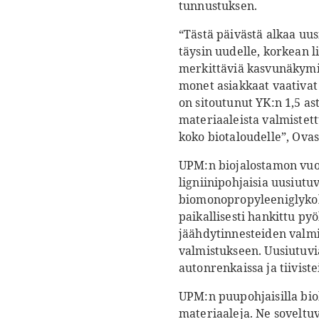
tunnustuksen.
“Tästä päivästä alkaa uu
täysin uudelle, korkean l
merkittäviä kasvunäkymi
monet asiakkaat vaativat v
on sitoutunut YK:n 1,5 as
materiaaleista valmistet
koko biotaloudelle”, Ova
UPM:n biojalostamon vuot
ligniinipohjaisia uusiutuv
biomonopropyleeniglykolia
paikallisesti hankittu pyö
jäähdytinnesteiden valmi
valmistukseen. Uusiutuvi
autonrenkaissa ja tiiviste
UPM:n puupohjaisilla biok
materiaaleja. Ne soveltuv