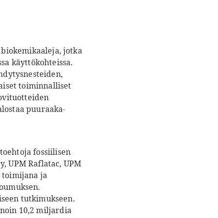
 biokemikaaleja, jotka
ssa käyttökohteissa.
ähdytysnesteiden,
aiset toiminnalliset
ovituotteiden
alostaa puuraaka-
oehtoja fossiilisen
gy, UPM Raflatac, UPM
toimijana ja
itoumuksen.
iseen tutkimukseen.
noin 10,2 miljardia