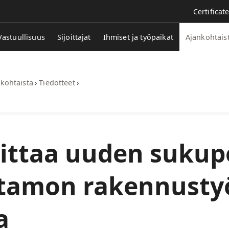
Certificat
Vastuullisuus
Sijoittajat
Ihmiset ja työpaikat
Ajankohtais
kohtaista
›
Tiedotteet
›
ittaa uuden sukup
stamon rakennusty
a