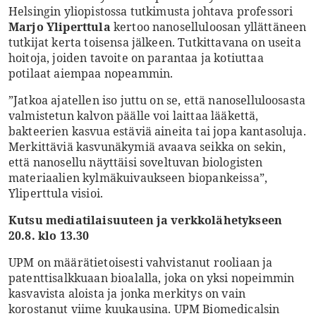
Helsingin yliopistossa tutkimusta johtava professori
Marjo Yliperttula
kertoo nanoselluloosan yllättäneen
tutkijat kerta toisensa jälkeen. Tutkittavana on useita
hoitoja, joiden tavoite on parantaa ja kotiuttaa
potilaat aiempaa nopeammin.
”Jatkoa ajatellen iso juttu on se, että nanoselluloosasta
valmistetun kalvon päälle voi laittaa lääkettä,
bakteerien kasvua estäviä aineita tai jopa kantasoluja.
Merkittäviä kasvunäkymiä avaava seikka on sekin,
että nanosellu näyttäisi soveltuvan biologisten
materiaalien kylmäkuivaukseen biopankeissa”,
Yliperttula visioi.
Kutsu mediatilaisuuteen ja verkkolähetykseen
20.8. klo 13.30
UPM on määrätietoisesti vahvistanut rooliaan ja
patenttisalkkuaan bioalalla, joka on yksi nopeimmin
kasvavista aloista ja jonka merkitys on vain
korostanut viime kuukausina. UPM Biomedicalsin