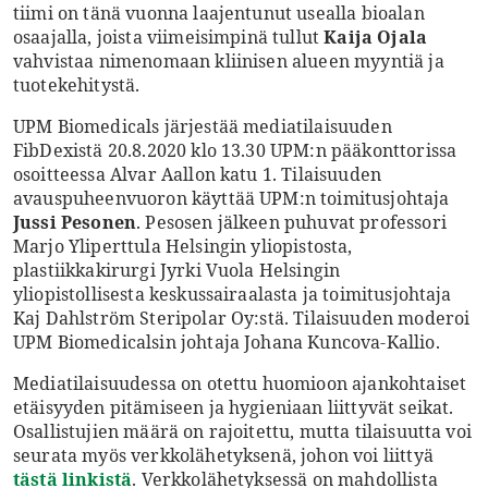
tiimi on tänä vuonna laajentunut usealla bioalan
osaajalla, joista viimeisimpinä tullut
Kaija Ojala
vahvistaa nimenomaan kliinisen alueen myyntiä ja
tuotekehitystä.
UPM Biomedicals järjestää mediatilaisuuden
FibDexistä 20.8.2020 klo 13.30 UPM:n pääkonttorissa
osoitteessa Alvar Aallon katu 1. Tilaisuuden
avauspuheenvuoron käyttää UPM:n toimitusjohtaja
Jussi Pesonen
. Pesosen jälkeen puhuvat professori
Marjo Yliperttula Helsingin yliopistosta,
plastiikkakirurgi Jyrki Vuola Helsingin
yliopistollisesta keskussairaalasta ja toimitusjohtaja
Kaj Dahlström Steripolar Oy:stä. Tilaisuuden moderoi
UPM Biomedicalsin johtaja Johana Kuncova-Kallio.
Mediatilaisuudessa on otettu huomioon ajankohtaiset
etäisyyden pitämiseen ja hygieniaan liittyvät seikat.
Osallistujien määrä on rajoitettu, mutta tilaisuutta voi
seurata myös verkkolähetyksenä, johon voi liittyä
tästä linkistä
. Verkkolähetyksessä on mahdollista