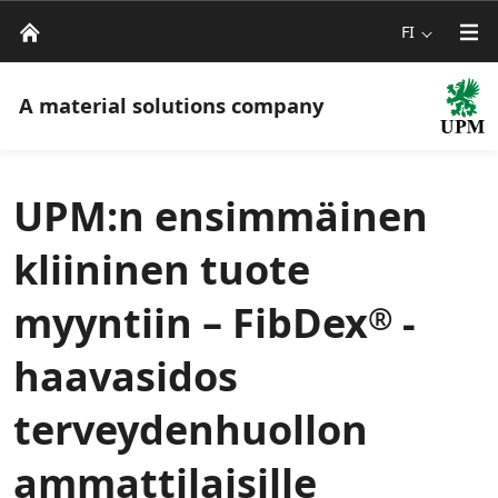
FI
A material solutions company
UPM:n ensimmäinen
kliininen tuote
myyntiin – FibDex
-
®
haavasidos
terveydenhuollon
ammattilaisille