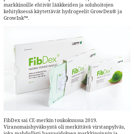
markkinoille ehtivät lääkkeiden ja soluhoitojen
kehityksessä käytettävät hydrogeelit GrowDex® ja
GrowInk™.
FibDex sai CE-merkin toukokuussa 2019.
Viranomaishyväksyntä oli merkittävä virstanpylväs,
joka mahdollisti haavasidoksen markkinoinnin ja