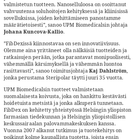
valmistetun tuotteen. Nanoselluloosa on osoittanut
vahvuutensa soluhoitojen kehityksessä ja kliinisissä
sovelluksissa, joiden kehittämiseen panostamme
määrätietoisesti”, sanoo UPM Biomedicalsin johtaja
Johana Kuncova-Kallio
.
”FibDexissä kiinnostavaa on sen innovatiivisuus.
Olemme aina yrittäneet olla nälkäisiä tuotteiden ja
ratkaisujen perään, jotka parantavat monipuolisesti,
vähemmällä kärsimyksellä ja vähemmän luontoa
rasittavasti”, sanoo toimitusjohtaja
Kaj Dahlström
,
jonka perustama Steripolar täytti juuri 35 vuotta.
UPM Biomedicalsin tuotteet valmistetaan
suomalaisesta koivusta, joka on hankittu kestävästi
hoidetuista metsistä ja jonka alkuperä tunnetaan.
FibDex on kehitetty yhteistyössä Helsingin yliopiston
farmasian tiedekunnan ja Helsingin yliopistollisen
keskussairaalan palovammakeskuksen kanssa.
Vuonna 2007 alkanut tutkimus ja tuotekehitys on
poikinut kolme kaupallista tuotetta, joista ensin