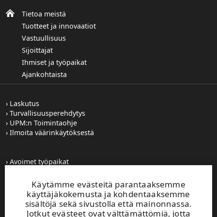
Tietoa meistä
Tuotteet ja innovaatiot
Vastuullisuus
Sijoittajat
Ihmiset ja työpaikat
Ajankohtaista
Laskutus
Turvallisuusperehdytys
UPM:n Toimintaohje
Ilmoita väärinkäytöksestä
Avoimet työpaikat
Kuvapankki
Tilaa tiedotteet
Käytämme evästeitä parantaaksemme
Toiminta-alueemme
käyttäjäkokemusta ja kohdentaaksemme
sisältöjä sekä sivustolla että mainonnassa.
Jotkut evästeet ovat välttämättömiä, jotta