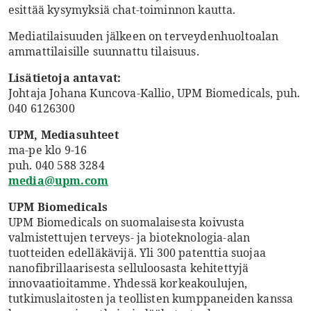
esittää kysymyksiä chat-toiminnon kautta.
Mediatilaisuuden jälkeen on terveydenhuoltoalan
ammattilaisille suunnattu tilaisuus.
Lisätietoja antavat:
Johtaja Johana Kuncova-Kallio, UPM Biomedicals, puh.
040 6126300
UPM, Mediasuhteet
ma-pe klo 9-16
puh. 040 588 3284
media@upm.com
UPM Biomedicals
UPM Biomedicals on suomalaisesta koivusta
valmistettujen terveys- ja bioteknologia-alan
tuotteiden edelläkävijä. Yli 300 patenttia suojaa
nanofibrillaarisesta selluloosasta kehitettyjä
innovaatioitamme. Yhdessä korkeakoulujen,
tutkimuslaitosten ja teollisten kumppaneiden kanssa