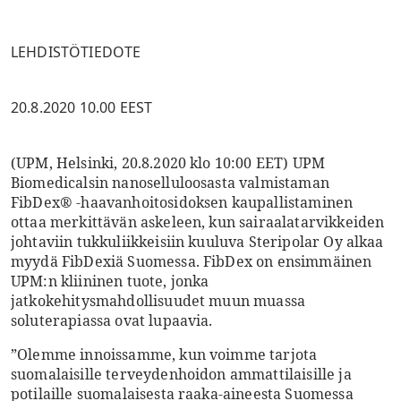
LEHDISTÖTIEDOTE
20.8.2020 10.00 EEST
(UPM, Helsinki, 20.8.2020 klo 10:00 EET) UPM
Biomedicalsin nanoselluloosasta valmistaman
FibDex® -haavanhoitosidoksen kaupallistaminen
ottaa merkittävän askeleen, kun sairaalatarvikkeiden
johtaviin tukkuliikkeisiin kuuluva Steripolar Oy alkaa
myydä FibDexiä Suomessa. FibDex on ensimmäinen
UPM:n kliininen tuote, jonka
jatkokehitysmahdollisuudet muun muassa
soluterapiassa ovat lupaavia.
”Olemme innoissamme, kun voimme tarjota
suomalaisille terveydenhoidon ammattilaisille ja
potilaille suomalaisesta raaka-aineesta Suomessa