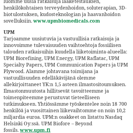
luomme uusia ratkaisuja lääketestauksen,
henkilökohtaisen terveydenhoidon, soluterapian, 3D-
biotulostuksen, kudosteknologian ja haavanhoidon
sovelluksiin.
www.upmbiomedicals.com
UPM
Tarjoamme uusiutuvia ja vastuullisia ratkaisuja ja
innovoimme tulevaisuuden vaihtoehtoja fossiilisen
talouden ratkaisuihin kuudella liiketoiminta-alueella:
UPM Biorefining, UPM Energy, UPM Raflatac, UPM
Specialty Papers, UPM Communication Papers ja UPM
Plywood. Alamme johtavana toimijana ja
vastuullisuuden edelläkävijänä olemme
allekirjoittaneet YK:n 1,5 asteen ilmastositoumuksen.
Ilmastonmuutosta hillitsevät tavoitteemme ja
toimenpiteemme perustuvat tieteelliseen
tutkimukseen. Yhtiössämme työskentelee noin 18 700
henkilöä ja vuosittainen liikevaihtomme on noin 10,2
miljardia euroa. UPM:n osakkeet on listattu Nasdaq
Helsinki Oy:ssä. UPM Biofore – Beyond
fossils.
www.upm.fi