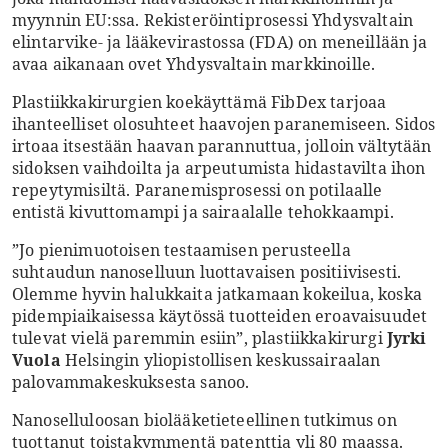
myynnin EU:ssa. Rekisteröintiprosessi Yhdysvaltain
elintarvike- ja lääkevirastossa (FDA) on meneillään ja
avaa aikanaan ovet Yhdysvaltain markkinoille.
Plastiikkakirurgien koekäyttämä FibDex tarjoaa
ihanteelliset olosuhteet haavojen paranemiseen. Sidos
irtoaa itsestään haavan parannuttua, jolloin vältytään
sidoksen vaihdoilta ja arpeutumista hidastavilta ihon
repeytymisiltä. Paranemisprosessi on potilaalle
entistä kivuttomampi ja sairaalalle tehokkaampi.
”Jo pienimuotoisen testaamisen perusteella
suhtaudun nanoselluun luottavaisen positiivisesti.
Olemme hyvin halukkaita jatkamaan kokeilua, koska
pidempiaikaisessa käytössä tuotteiden eroavaisuudet
tulevat vielä paremmin esiin”, plastiikkakirurgi
Jyrki
Vuola
Helsingin yliopistollisen keskussairaalan
palovammakeskuksesta sanoo.
Nanoselluloosan biolääketieteellinen tutkimus on
tuottanut toistakymmentä patenttia yli 80 maassa.