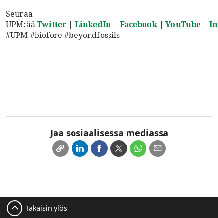
Seuraa
UPM:ää
Twitter
|
LinkedIn
|
Facebook
|
YouTube
|
I
#UPM #biofore #beyondfossils
Jaa sosiaalisessa mediassa
Takaisin ylös