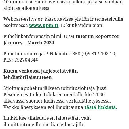
10 minuuttia ennen webcastin alkua, jotta se voidaan
aloittaa aikataulussa.
Webcast-esitys on katsottavissa yhtiön internetsivulla
osoitteessa
www.upm.fi
12 kuukauden ajan.
Puhelinkonferenssin nimi: UPM
Interim Report for
January – March 2020
Puhelinnumero ja PIN-koodi: +358 (0)9 817 103 10,
PIN: 75276454#
Kutsu verkossa järjestettävään
lehdistötilaisuuteen
Sijoittajapuhelun jälkeen toimitusjohtaja Jussi
Pesonen esittelee tuloksen medialle klo 14.30
alkavassa suomenkielisessä verkkolähetyksessä.
Verkkolähetykseen voi ilmoittautua
tästä linkistä
.
Linkki itse tilaisuuteen lähetetään vain
ilmoittautuneille median edustajille.