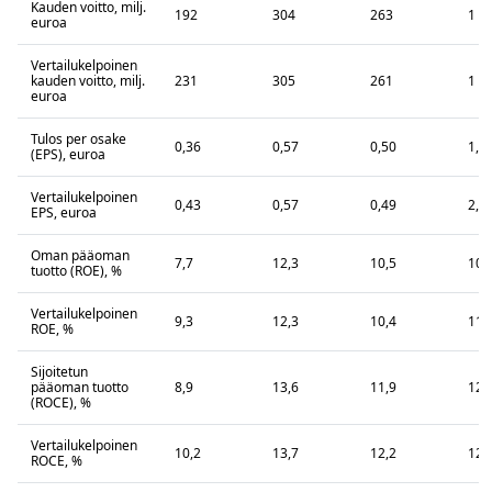
Kauden voitto, milj.
192
304
263
1 0
euroa
Vertailukelpoinen
kauden voitto, milj.
231
305
261
1 1
euroa
Tulos per osake
0,36
0,57
0,50
1,9
(EPS), euroa
Vertailukelpoinen
0,43
0,57
0,49
2,0
EPS, euroa
Oman pääoman
7,7
12,3
10,5
10,
tuotto (ROE), %
Vertailukelpoinen
9,3
12,3
10,4
11,
ROE, %
Sijoitetun
pääoman tuotto
8,9
13,6
11,9
12,
(ROCE), %
Vertailukelpoinen
10,2
13,7
12,2
12,
ROCE, %