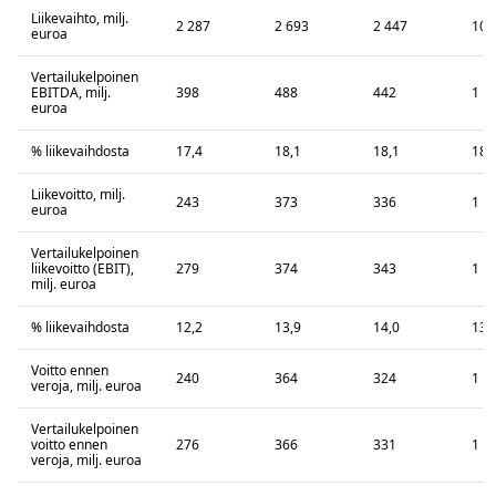
Liikevaihto, milj.
2 287
2 693
2 447
10 
euroa
Vertailukelpoinen
EBITDA, milj.
398
488
442
1 8
euroa
% liikevaihdosta
17,4
18,1
18,1
18,
Liikevoitto, milj.
243
373
336
1 3
euroa
Vertailukelpoinen
liikevoitto (EBIT),
279
374
343
1 4
milj. euroa
% liikevaihdosta
12,2
13,9
14,0
13,
Voitto ennen
240
364
324
1 3
veroja, milj. euroa
Vertailukelpoinen
voitto ennen
276
366
331
1 3
veroja, milj. euroa