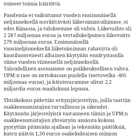
voineet toimia häiriöttä.
Pandemia ei vaikuttanut vuoden ensimmäisellä
neljänneksellä merkittävästi liiketoimintoihimme, ei
edes Kiinassa, ja tuloksemme oli vahva. Liikevaihto oli
2 287 miljoonaa euroa ja vertailukelpoinen liikevoitto
279 miljoonaa euroa. Ensimmäisellä
vuosineljänneksellä liiketoiminnan rahavirta oli
kausiluonteisesti alhainen käytyään ennätystasolla
viime vuoden viimeisellä neljänneksellä.
Taloudellinen asemamme on poikkeuksellisen vahva.
UPM:n tase on nettokassan puolella (nettovelka -405
miljoonaa euroa), ja käteisvaramme olivat 2,2
miljardia euroa maaliskuun lopussa.
Yhtiökokous pidettiin erityisjärjestelyin, joilla taattiin
osakkeenomistajien turvallisuus ja oikeudet.
Käytännön järjestelyistä vastanneen tiimin ja UPM:n
osakkeenomistajien yhteistyön ansiosta kokous
pystyttiin pitämään ajallaan ja tekemään päätöksiä,
kuten päätös 1,30 euron osakekohtaisen osingon