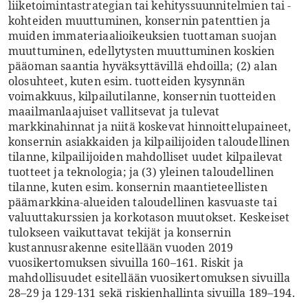
liiketoimintastrategian tai kehityssuunnitelmien tai -
kohteiden muuttuminen, konsernin patenttien ja
muiden immateriaalioikeuksien tuottaman suojan
muuttuminen, edellytysten muuttuminen koskien
pääoman saantia hyväksyttävillä ehdoilla; (2) alan
olosuhteet, kuten esim. tuotteiden kysynnän
voimakkuus, kilpailutilanne, konsernin tuotteiden
maailmanlaajuiset vallitsevat ja tulevat
markkinahinnat ja niitä koskevat hinnoittelupaineet,
konsernin asiakkaiden ja kilpailijoiden taloudellinen
tilanne, kilpailijoiden mahdolliset uudet kilpailevat
tuotteet ja teknologia; ja (3) yleinen taloudellinen
tilanne, kuten esim. konsernin maantieteellisten
päämarkkina-alueiden taloudellinen kasvuaste tai
valuuttakurssien ja korkotason muutokset. Keskeiset
tulokseen vaikuttavat tekijät ja konsernin
kustannusrakenne esitellään vuoden 2019
vuosikertomuksen sivuilla 160–161. Riskit ja
mahdollisuudet esitellään vuosikertomuksen sivuilla
28–29 ja 129-131 sekä riskienhallinta sivuilla 189–194.