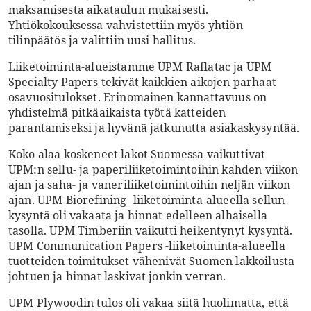
maksamisesta aikataulun mukaisesti.
Yhtiökokouksessa vahvistettiin myös yhtiön
tilinpäätös ja valittiin uusi hallitus.
Liiketoiminta-alueistamme UPM Raflatac ja UPM
Specialty Papers tekivät kaikkien aikojen parhaat
osavuositulokset. Erinomainen kannattavuus on
yhdistelmä pitkäaikaista työtä katteiden
parantamiseksi ja hyvänä jatkunutta asiakaskysyntää.
Koko alaa koskeneet lakot Suomessa vaikuttivat
UPM:n sellu- ja paperiliiketoimintoihin kahden viikon
ajan ja saha- ja vaneriliiketoimintoihin neljän viikon
ajan. UPM Biorefining -liiketoiminta-alueella sellun
kysyntä oli vakaata ja hinnat edelleen alhaisella
tasolla. UPM Timberiin vaikutti heikentynyt kysyntä.
UPM Communication Papers -liiketoiminta-alueella
tuotteiden toimitukset vähenivät Suomen lakkoilusta
johtuen ja hinnat laskivat jonkin verran.
UPM Plywoodin tulos oli vakaa siitä huolimatta, että