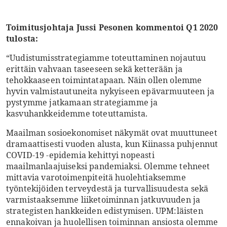
Toimitusjohtaja Jussi Pesonen kommentoi Q1 2020
tulosta:
“Uudistumisstrategiamme toteuttaminen nojautuu
erittäin vahvaan taseeseen sekä ketterään ja
tehokkaaseen toimintatapaan. Näin ollen olemme
hyvin valmistautuneita nykyiseen epävarmuuteen ja
pystymme jatkamaan strategiamme ja
kasvuhankkeidemme toteuttamista.
Maailman sosioekonomiset näkymät ovat muuttuneet
dramaattisesti vuoden alusta, kun Kiinassa puhjennut
COVID-19 -epidemia kehittyi nopeasti
maailmanlaajuiseksi pandemiaksi. Olemme tehneet
mittavia varotoimenpiteitä huolehtiaksemme
työntekijöiden terveydestä ja turvallisuudesta sekä
varmistaaksemme liiketoiminnan jatkuvuuden ja
strategisten hankkeiden edistymisen. UPM:läisten
ennakoivan ja huolellisen toiminnan ansiosta olemme