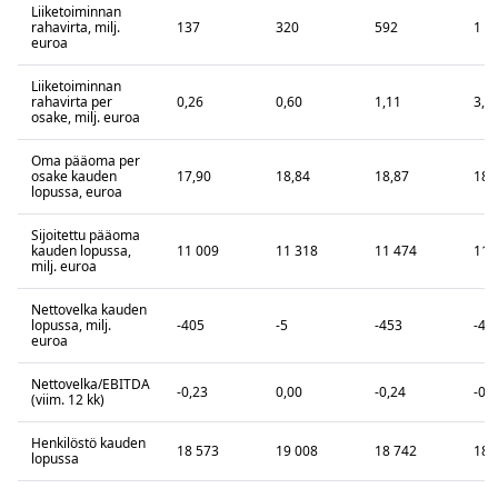
Liiketoiminnan
rahavirta, milj.
137
320
592
1 8
euroa
Liiketoiminnan
rahavirta per
0,26
0,60
1,11
3,4
osake, milj. euroa
Oma pääoma per
osake kauden
17,90
18,84
18,87
18,
lopussa, euroa
Sijoitettu pääoma
kauden lopussa,
11 009
11 318
11 474
11 
milj. euroa
Nettovelka kauden
lopussa, milj.
-405
-5
-453
-45
euroa
Nettovelka/EBITDA
-0,23
0,00
-0,24
-0,
(viim. 12 kk)
Henkilöstö kauden
18 573
19 008
18 742
18 
lopussa