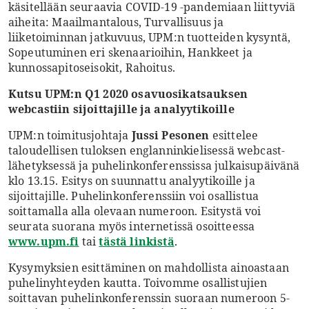
käsitellään seuraavia COVID-19 -pandemiaan liittyviä
aiheita: Maailmantalous, Turvallisuus ja
liiketoiminnan jatkuvuus, UPM:n tuotteiden kysyntä,
Sopeutuminen eri skenaarioihin, Hankkeet ja
kunnossapitoseisokit, Rahoitus.
Kutsu UPM:n Q1 2020 osavuosikatsauksen
webcastiin sijoittajille ja analyytikoille
UPM:n toimitusjohtaja
Jussi Pesonen
esittelee
taloudellisen tuloksen englanninkielisessä webcast-
lähetyksessä ja puhelinkonferenssissa julkaisupäivänä
klo 13.15. Esitys on suunnattu analyytikoille ja
sijoittajille. Puhelinkonferenssiin voi osallistua
soittamalla alla olevaan numeroon. Esitystä voi
seurata suorana myös internetissä osoitteessa
www.upm.fi
tai
tästä linkistä
.
Kysymyksien esittäminen on mahdollista ainoastaan
puhelinyhteyden kautta. Toivomme osallistujien
soittavan puhelinkonferenssin suoraan numeroon 5-