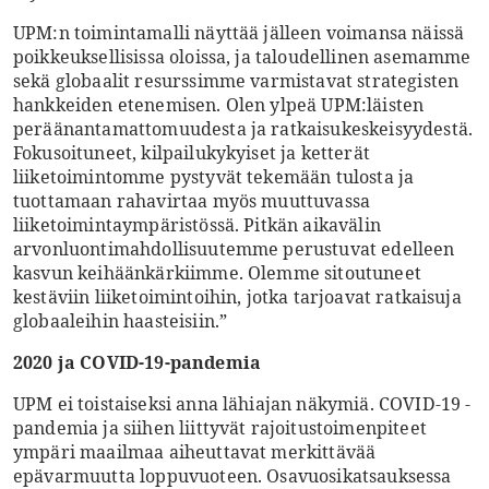
UPM:n toimintamalli näyttää jälleen voimansa näissä
poikkeuksellisissa oloissa, ja taloudellinen asemamme
sekä globaalit resurssimme varmistavat strategisten
hankkeiden etenemisen. Olen ylpeä UPM:läisten
peräänantamattomuudesta ja ratkaisukeskeisyydestä.
Fokusoituneet, kilpailukykyiset ja ketterät
liiketoimintomme pystyvät tekemään tulosta ja
tuottamaan rahavirtaa myös muuttuvassa
liiketoimintaympäristössä. Pitkän aikavälin
arvonluontimahdollisuutemme perustuvat edelleen
kasvun keihäänkärkiimme. Olemme sitoutuneet
kestäviin liiketoimintoihin, jotka tarjoavat ratkaisuja
globaaleihin haasteisiin.”
2020 ja COVID-19-pandemia
UPM ei toistaiseksi anna lähiajan näkymiä. COVID-19 -
pandemia ja siihen liittyvät rajoitustoimenpiteet
ympäri maailmaa aiheuttavat merkittävää
epävarmuutta loppuvuoteen. Osavuosikatsauksessa