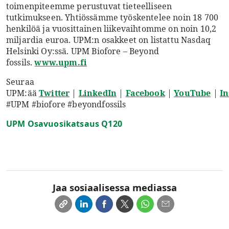
toimenpiteemme perustuvat tieteelliseen
tutkimukseen. Yhtiössämme työskentelee noin 18 700
henkilöä ja vuosittainen liikevaihtomme on noin 10,2
miljardia euroa. UPM:n osakkeet on listattu Nasdaq
Helsinki Oy:ssä. UPM Biofore – Beyond
fossils.
www.upm.fi
Seuraa
UPM:ää
Twitter
|
LinkedIn
|
Facebook
|
YouTube
|
I
#UPM #biofore #beyondfossils
UPM Osavuosikatsaus Q120
Jaa sosiaalisessa mediassa