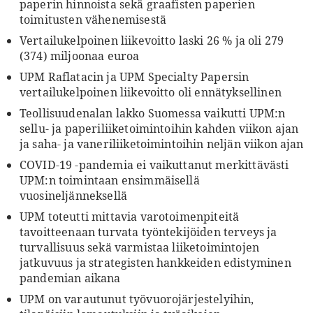
paperin hinnoista sekä graafisten paperien
toimitusten vähenemisestä
Vertailukelpoinen liikevoitto laski 26 % ja oli 279
(374) miljoonaa euroa
UPM Raflatacin ja UPM Specialty Papersin
vertailukelpoinen liikevoitto oli ennätyksellinen
Teollisuudenalan lakko Suomessa vaikutti UPM:n
sellu- ja paperiliiketoimintoihin kahden viikon ajan
ja saha- ja vaneriliiketoimintoihin neljän viikon ajan
COVID-19 -pandemia ei vaikuttanut merkittävästi
UPM:n toimintaan ensimmäisellä
vuosineljänneksellä
UPM toteutti mittavia varotoimenpiteitä
tavoitteenaan turvata työntekijöiden terveys ja
turvallisuus sekä varmistaa liiketoimintojen
jatkuvuus ja strategisten hankkeiden edistyminen
pandemian aikana
UPM on varautunut työvuorojärjestelyihin,