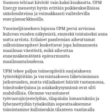
Suomen tehtaat kävivät vain kaksi kuukautta. UPM
Energy menestyi hyvin erittäin poikkeuksellisissa
sääolosuhteissa ja voimakkaasti vaihtelevilla
energiamarkkinoilla.
Vuosineljänneksen lopussa UPM perui arvionsa
kuluvan vuoden näkymistä, emmekä toistaiseksi anna
uutta arviota. Erilaiset pandemian aiheuttamat
sulkutoimenpiteet koskettavat jopa kolmannesta
maailman väestöstä, mikä aiheuttaa
ennennäkemätöntä epävarmuutta
maailmantaloudessa.
UPM tekee paljon toimenpiteitä suojatakseen
työntekijöitään ja varmistaakseen liiketoiminnan
jatkuvuuden, mutta väliaikaiset häiriöt tuotannossa,
toimitusketjuissa ja asiakaskysynnässä ovat silti
mahdollisia. Olemme varautuneet
työvuorojärjestelyihin, tilapäisiin lomautuksiin ja
lyhennettyihin työaikoihin sopeuttaaksemme
toimintamme kulloisenkin tilanteen vaatimalla