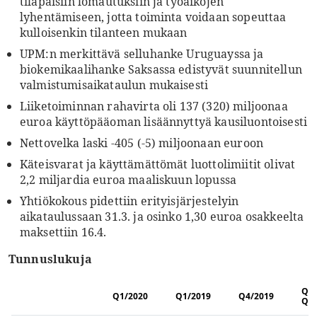
tilapäisiin lomautuksiin ja työaikojen
lyhentämiseen, jotta toiminta voidaan sopeuttaa
kulloisenkin tilanteen mukaan
UPM:n merkittävä selluhanke Uruguayssa ja
biokemikaalihanke Saksassa edistyvät suunnitellun
valmistumisaikataulun mukaisesti
Liiketoiminnan rahavirta oli 137 (320) miljoonaa
euroa käyttöpääoman lisäännyttyä kausiluontoisesti
Nettovelka laski -405 (-5) miljoonaan euroon
Käteisvarat ja käyttämättömät luottolimiitit olivat
2,2 miljardia euroa maaliskuun lopussa
Yhtiökokous pidettiin erityisjärjestelyin
aikataulussaan 31.3. ja osinko 1,30 euroa osakkeelta
maksettiin 16.4.
Tunnuslukuja
Q1
Q1/2020
Q1/2019
Q4/2019
Q4/