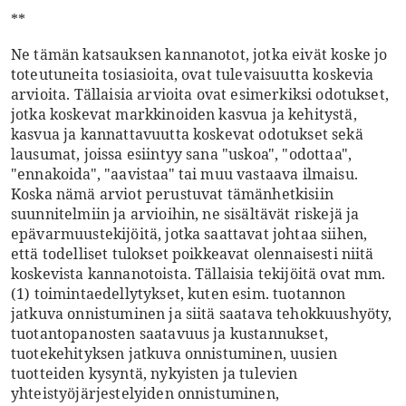
**
Ne tämän katsauksen kannanotot, jotka eivät koske jo
toteutuneita tosiasioita, ovat tulevaisuutta koskevia
arvioita. Tällaisia arvioita ovat esimerkiksi odotukset,
jotka koskevat markkinoiden kasvua ja kehitystä,
kasvua ja kannattavuutta koskevat odotukset sekä
lausumat, joissa esiintyy sana "uskoa", "odottaa",
"ennakoida", "aavistaa" tai muu vastaava ilmaisu.
Koska nämä arviot perustuvat tämänhetkisiin
suunnitelmiin ja arvioihin, ne sisältävät riskejä ja
epävarmuustekijöitä, jotka saattavat johtaa siihen,
että todelliset tulokset poikkeavat olennaisesti niitä
koskevista kannanotoista. Tällaisia tekijöitä ovat mm.
(1) toimintaedellytykset, kuten esim. tuotannon
jatkuva onnistuminen ja siitä saatava tehokkuushyöty,
tuotantopanosten saatavuus ja kustannukset,
tuotekehityksen jatkuva onnistuminen, uusien
tuotteiden kysyntä, nykyisten ja tulevien
yhteistyöjärjestelyiden onnistuminen,