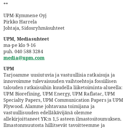
**
UPM-Kymmene Oyj
Pirkko Harrela
Johtaja, Sidosryhmäsuhteet
UPM, Mediasuhteet
ma-pe klo 9-16
puh. 040 588 3284
media@upm.com
UPM
Tarjoamme uusiutuvia ja vastuullisia ratkaisuja ja
innovoimme tulevaisuuden vaihtoehtoja fossiilisen
talouden ratkaisuihin kuudella liiketoiminta-alueella:
UPM Biorefining, UPM Energy, UPM Raflatac, UPM
Specialty Papers, UPM Communication Papers ja UPM
Plywood. Alamme johtavana toimijana ja
vastuullisuuden edelläkävijänä olemme
allekirjoittaneet YK:n 1,5 asteen ilmastositoumuksen.
Ilmastonmuutosta hillitsevät tavoitteemme ja