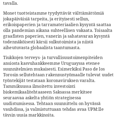
tavalla.
Monet tuotteistamme tyydyttävät välttämättömiä
jokapäiväisiä tarpeita, ja erityisesti sellun,
erikoispaperien ja tarramateriaalien kysyntä saattaa
olla pandemian aikana suhteellisen vakaata. Toisaalta
graafisten paperien, vanerin ja sahatavaran kysyntä
todennäköisesti kärsii sulkutoimista ja niistä
aiheutuvasta globaalista taantumasta.
Tiukkojen terveys- ja turvallisuustoimenpiteiden
ansiosta kasvuhankkeemme Uruguayssa etenee
suunnitelmien mukaisesti. Esimerkiksi Paso de los
Torosin sellutehtaan rakennustyömaalle tulevat uudet
työntekijät testataan koronaviruksen varalta.
Tammikuussa ilmoitettu investointi
biokemikaalitehtaaseen Saksassa merkitsee
seuraavaa askelta yhtiön strategisessa
uudistumisessa. Tehtaan suunnittelu on hyvässä
vauhdissa, ja valmistuttuaan tehdas avaa UPM:lle
täysin uusia markkinoita.