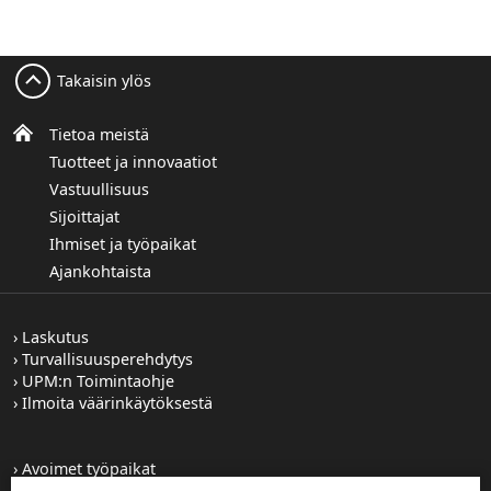
Takaisin ylös
Tietoa meistä
Tuotteet ja innovaatiot
Vastuullisuus
Sijoittajat
Ihmiset ja työpaikat
Ajankohtaista
Laskutus
Turvallisuusperehdytys
UPM:n Toimintaohje
Ilmoita väärinkäytöksestä
Avoimet työpaikat
Kuvapankki