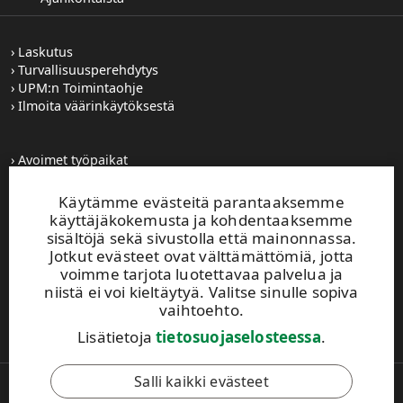
Laskutus
Turvallisuusperehdytys
UPM:n Toimintaohje
Ilmoita väärinkäytöksestä
Avoimet työpaikat
Kuvapankki
Tilaa tiedotteet
Käytämme evästeitä parantaaksemme
Toiminta-alueemme
käyttäjäkokemusta ja kohdentaaksemme
sisältöjä sekä sivustolla että mainonnassa.
Jotkut evästeet ovat välttämättömiä, jotta
UPM Vaihde
voimme tarjota luotettavaa palvelua ja
0204 15 111
niistä ei voi kieltäytyä. Valitse sinulle sopiva
Tämä sivusto on suojattu reCAPTCHA-palvelun
vaihtoehto.
avulla.
Tietosuoja
ja
käyttöehdot
.
Lisätietoja
tietosuojaselosteessa
.
Salli kaikki evästeet