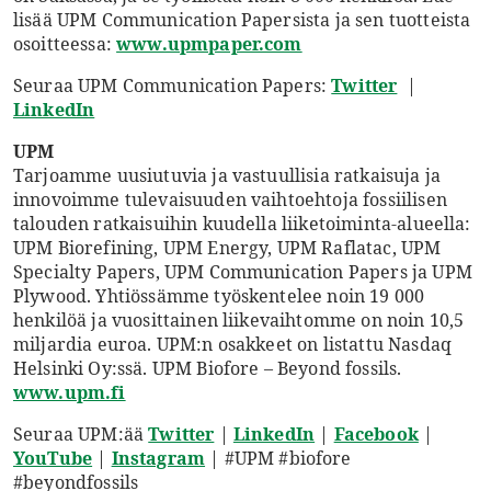
lisää UPM Communication Papersista ja sen tuotteista
osoitteessa:
www.upmpaper.com
Seuraa UPM Communication Papers:
Twitter
|
LinkedIn
UPM
Tarjoamme uusiutuvia ja vastuullisia ratkaisuja ja
innovoimme tulevaisuuden vaihtoehtoja fossiilisen
talouden ratkaisuihin kuudella liiketoiminta-alueella:
UPM Biorefining, UPM Energy, UPM Raflatac, UPM
Specialty Papers, UPM Communication Papers ja UPM
Plywood. Yhtiössämme työskentelee noin 19 000
henkilöä ja vuosittainen liikevaihtomme on noin 10,5
miljardia euroa. UPM:n osakkeet on listattu Nasdaq
Helsinki Oy:ssä. UPM Biofore – Beyond fossils.
www.upm.fi
Seuraa UPM:ää
Twitter
|
LinkedIn
|
Facebook
|
YouTube
|
Instagram
| #UPM #biofore
#beyondfossils