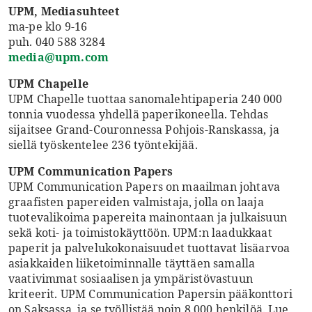
UPM, Mediasuhteet
ma-pe klo 9-16
puh. 040 588 3284
media@upm.com
UPM Chapelle
UPM Chapelle tuottaa sanomalehtipaperia 240 000
tonnia vuodessa yhdellä paperikoneella. Tehdas
sijaitsee Grand-Couronnessa Pohjois-Ranskassa, ja
siellä työskentelee 236 työntekijää.
UPM Communication Papers
UPM Communication Papers on maailman johtava
graafisten papereiden valmistaja, jolla on laaja
tuotevalikoima papereita mainontaan ja julkaisuun
sekä koti- ja toimistokäyttöön. UPM:n laadukkaat
paperit ja palvelukokonaisuudet tuottavat lisäarvoa
asiakkaiden liiketoiminnalle täyttäen samalla
vaativimmat sosiaalisen ja ympäristövastuun
kriteerit. UPM Communication Papersin pääkonttori
on Saksassa, ja se työllistää noin 8 000 henkilöä. Lue