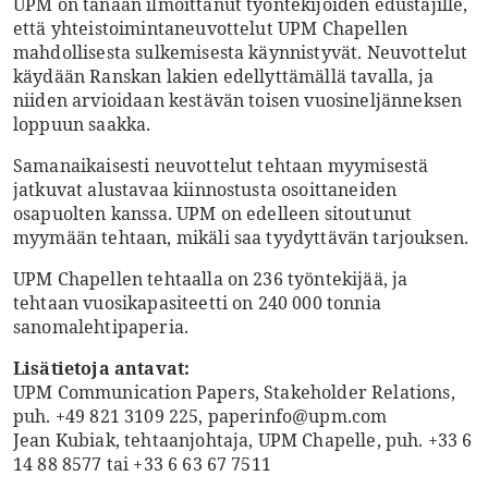
UPM on tänään ilmoittanut työntekijöiden edustajille,
että yhteistoimintaneuvottelut UPM Chapellen
mahdollisesta sulkemisesta käynnistyvät. Neuvottelut
käydään Ranskan lakien edellyttämällä tavalla, ja
niiden arvioidaan kestävän toisen vuosineljänneksen
loppuun saakka.
Samanaikaisesti neuvottelut tehtaan myymisestä
jatkuvat alustavaa kiinnostusta osoittaneiden
osapuolten kanssa. UPM on edelleen sitoutunut
myymään tehtaan, mikäli saa tyydyttävän tarjouksen.
UPM Chapellen tehtaalla on 236 työntekijää, ja
tehtaan vuosikapasiteetti on 240 000 tonnia
sanomalehtipaperia.
Lisätietoja antavat:
UPM Communication Papers, Stakeholder Relations,
puh. +49 821 3109 225, paperinfo@upm.com
Jean Kubiak, tehtaanjohtaja, UPM Chapelle, puh. +33 6
14 88 8577 tai +33 6 63 67 7511