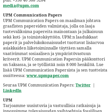
puh. +358 40 588 3284
media@upm.com
UPM Communication Papers
UPM Communication Papers on maailman johtava
graafisten papereiden valmistaja, jolla on laaja
tuotevalikoima papereita mainontaan ja julkaisuun
sekä koti- ja toimistokäyttöön. UPM:n laadukkaat
paperit ja palvelukokonaisuudet tuottavat lisäarvoa
asiakkaiden liiketoiminnalle täyttäen samalla
vaativimmat sosiaalisen ja ympäristövastuun
kriteerit. UPM Communication Papersin pääkonttori
on Saksassa, ja se työllistää noin 8 000 henkilöä. Lue
lisää UPM Communication Papersista ja sen tuotteista
osoitteessa:
www.upmpaper.com
Seuraa UPM Communication Papers:
Twitter
|
LinkedIn
UPM
Tarjoamme uusiutuvia ja vastuullisia ratkaisuja ja
innovoimme tulevaisuuden vaihtoehtoja fossiilisen