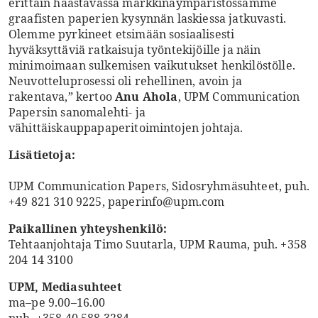
erittäin haastavassa markkinaympäristössämme
graafisten paperien kysynnän laskiessa jatkuvasti.
Olemme pyrkineet etsimään sosiaalisesti
hyväksyttäviä ratkaisuja työntekijöille ja näin
minimoimaan sulkemisen vaikutukset henkilöstölle.
Neuvotteluprosessi oli rehellinen, avoin ja
rakentava,” kertoo
Anu Ahola
, UPM Communication
Papersin sanomalehti- ja
vähittäiskauppapaperitoimintojen johtaja.
Lisätietoja:
UPM Communication Papers, Sidosryhmäsuhteet, puh.
+49 821 310 9225, paperinfo@upm.com
Paikallinen yhteyshenkilö:
Tehtaanjohtaja Timo Suutarla, UPM Rauma, puh. +358
204 14 3100
UPM, Mediasuhteet
ma–pe 9.00–16.00