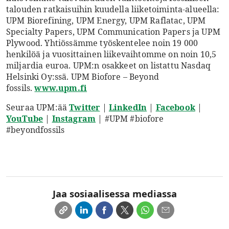
talouden ratkaisuihin kuudella liiketoiminta-alueella:
UPM Biorefining, UPM Energy, UPM Raflatac, UPM
Specialty Papers, UPM Communication Papers ja UPM
Plywood. Yhtiössämme työskentelee noin 19 000
henkilöä ja vuosittainen liikevaihtomme on noin 10,5
miljardia euroa. UPM:n osakkeet on listattu Nasdaq
Helsinki Oy:ssä. UPM Biofore – Beyond
fossils.
www.upm.fi
Seuraa UPM:ää
Twitter
|
LinkedIn
|
Facebook
|
YouTube
|
Instagram
| #UPM #biofore
#beyondfossils
Jaa sosiaalisessa mediassa