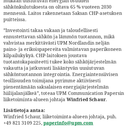
mukaan uusiutuvan energian osuuden
sähkönkulutuksesta on oltava 65 % vuoteen 2030
mennessä. Laitos rakennetaan Saksan CHP-asetuksen
puitteissa.
”Investointi takaa vakaan ja taloudellisesti
ennustettavan sähkön ja lämmön tuotannon, mikä
vahvistaa merkittävästi UPM Nordlandin neljän
paino- ja erikoispapereita valmistavan paperikoneen
kilpailukykyä. CHP-laitoksen joustava
tuotantokapasiteetti tukee koko sähköjärjestelmän
vakautta ja jatkuvasti lisääntyvän uusiutuvan
sähköntuotannon integrointia. Energiaintensiivisen
teollisuuden toimijana pyrimme aktiivisesti
pienentämään saksalaisen energiajärjestelmän
hiilijalanjälkeä”, toteaa UPM Communication Papersin
liiketoiminta-alueen johtaja
Winfried Schaur
.
Lisätietoja antaa:
Winfried Schaur, liiketoiminta-alueen johtaja, puh.
+49 821 3109 225,
paperinfo@upm.com