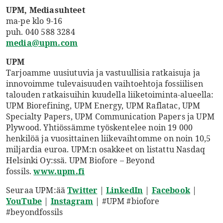
UPM, Mediasuhteet
ma-pe klo 9-16
puh. 040 588 3284
media@upm.com
UPM
Tarjoamme uusiutuvia ja vastuullisia ratkaisuja ja
innovoimme tulevaisuuden vaihtoehtoja fossiilisen
talouden ratkaisuihin kuudella liiketoiminta-alueella:
UPM Biorefining, UPM Energy, UPM Raflatac, UPM
Specialty Papers, UPM Communication Papers ja UPM
Plywood. Yhtiössämme työskentelee noin 19 000
henkilöä ja vuosittainen liikevaihtomme on noin 10,5
miljardia euroa. UPM:n osakkeet on listattu Nasdaq
Helsinki Oy:ssä. UPM Biofore – Beyond
fossils.
www.upm.fi
Seuraa UPM:ää
Twitter
|
LinkedIn
|
Facebook
|
YouTube
|
Instagram
| #UPM #biofore
#beyondfossils