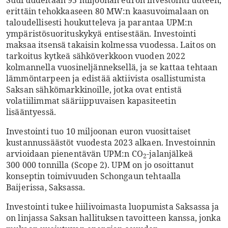
Suuruudeltaan 95 miljoonan euron investointi uuteen,
erittäin tehokkaaseen 80 MW:n kaasuvoimalaan on
taloudellisesti houkutteleva ja parantaa UPM:n
ympäristösuorituskykyä entisestään. Investointi
maksaa itsensä takaisin kolmessa vuodessa. Laitos on
tarkoitus kytkeä sähköverkkoon vuoden 2022
kolmannella vuosineljänneksellä, ja se kattaa tehtaan
lämmöntarpeen ja edistää aktiivista osallistumista
Saksan sähkömarkkinoille, jotka ovat entistä
volatiilimmat sääriippuvaisen kapasiteetin
lisääntyessä.
Investointi tuo 10 miljoonan euron vuosittaiset
kustannussäästöt vuodesta 2023 alkaen. Investoinnin
arvioidaan pienentävän UPM:n CO
-jalanjälkeä
2
300 000 tonnilla (Scope 2). UPM on jo osoittanut
konseptin toimivuuden Schongaun tehtaalla
Baijerissa, Saksassa.
Investointi tukee hiilivoimasta luopumista Saksassa ja
on linjassa Saksan hallituksen tavoitteen kanssa, jonka