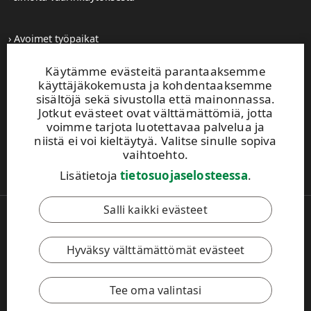
Avoimet työpaikat
Kuvapankki
Tilaa tiedotteet
Käytämme evästeitä parantaaksemme
Toiminta-alueemme
käyttäjäkokemusta ja kohdentaaksemme
sisältöjä sekä sivustolla että mainonnassa.
Jotkut evästeet ovat välttämättömiä, jotta
UPM Vaihde
voimme tarjota luotettavaa palvelua ja
0204 15 111
niistä ei voi kieltäytyä. Valitse sinulle sopiva
Tämä sivusto on suojattu reCAPTCHA-palvelun
vaihtoehto.
avulla.
Tietosuoja
ja
käyttöehdot
.
Lisätietoja
tietosuojaselosteessa
.
Salli kaikki evästeet
Copyright © 2026 UPM. Kaikki oikeudet pidätetään.
Käyttöehdot
Hyväksy välttämättömät evästeet
Tietosuojakäytäntö
[苏ICP备17042973号-2]
Evästeasetukset
Tee oma valintasi