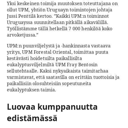
Yksi keskeinen toimija muutoksen toteuttajana on
ollut UPM, yhtiön Uruguayn toimintojen johtaja
Jussi Penttilä kertoo. ”Kaikki UPM:n toiminnot
Uruguayssa suunnitellaan pitkällä aikavälillä.
Työllistämme tällä hetkellä 7 000 henkilöä koko
arvoketjussa.”
UPM:n puunviljelystä ja -hankinnasta vastaava
yritys, UPM Forestal Oriental, toimittaa puuta
kestävästi hoidetuilta paikallisilta
eukalyptusviljelmiltä UPM Fray Bentosin
sellutehtaalle. Kaksi nykyaikaista taimitarhaa
varmistavat, että saatavilla on erittäin tuottoisia ja
paikallisiin olosuhteisiin sopeutuneita
eukalyptuksen taimia.
Luovaa kumppanuutta
edistämässä