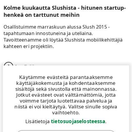
Kolme kuukautta Slushista - hitunen startup-
henkeä on tarttunut meihin
Osallistuimme marraskuun alussa Slush 2015 -
tapahtumaan innostuneina ja uteliaina.
Tavoitteenamme oli löytää Slushista mobiilikehittäjiä
kahteen eri projektiin.
Lue lisää
Käytämme evästeitä parantaaksemme
käyttäjäkokemusta ja kohdentaaksemme
sisältöjä sekä sivustolla että mainonnassa.
Jotkut evästeet ovat välttämättömiä, jotta
voimme tarjota luotettavaa palvelua ja
niistä ei voi kieltäytyä. Valitse sinulle sopiva
vaihtoehto.
Lisätietoja
tietosuojaselosteessa
.