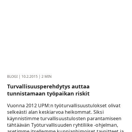
BLOGI
|
10.2.2015
|
2 MIN
Turvallisuusperehdytys auttaa
tunnistamaan työpaikan riskit
Vuonna 2012 UPM:n työturvallisuustulokset olivat
selkeästi alan keskiarvoa heikommat. Siksi
käynnistimme turvallisuustulosten parantamiseen
tähtäävän Työturvallisuuden ryhtiliike -ohjelman,
asetimme itsellemme kunnianhimoiset tavoitteet ja