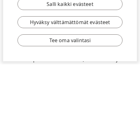
Salli kaikki evästeet
Hyväksy välttämättömät evästeet
BLOGI
|
21.4.2016
|
3 MIN
Innovaation rajoja rikkova voima on yrityksen
kestävän menestyksen elinehto
Tee oma valintasi
Keskeneräisyys, epäonnistuminen, ristiriidat, haasteet,
eriävät mielipiteet sekä vanhasta, turvallisesta ja
ennustettavasta luopuminen: innovointi ja luova
ajattelu ei aina ole helpoin tie kulkea.
Lue lisää