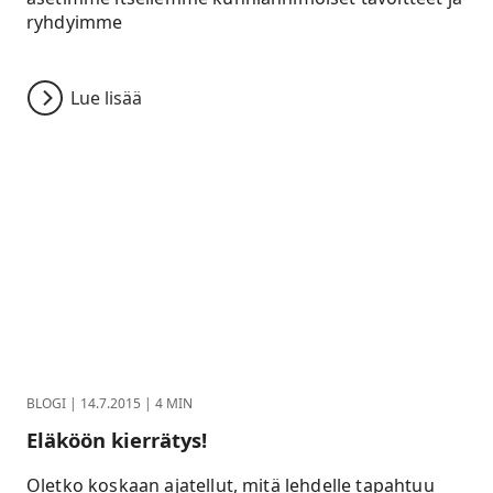
ryhdyimme
Lue lisää
BLOGI
|
14.7.2015
|
4 MIN
Eläköön kierrätys!
Oletko koskaan ajatellut, mitä lehdelle tapahtuu