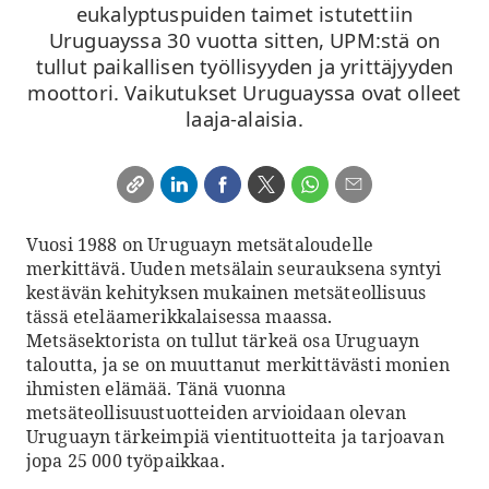
eukalyptuspuiden taimet istutettiin
Uruguayssa 30 vuotta sitten, UPM:stä on
tullut paikallisen työllisyyden ja yrittäjyyden
moottori. Vaikutukset Uruguayssa ovat olleet
laaja-alaisia.
Vuosi 1988 on Uruguayn metsätaloudelle
merkittävä. Uuden metsälain seurauksena syntyi
kestävän kehityksen mukainen metsäteollisuus
tässä eteläamerikkalaisessa maassa.
Metsäsektorista on tullut tärkeä osa Uruguayn
taloutta, ja se on muuttanut merkittävästi monien
ihmisten elämää. Tänä vuonna
metsäteollisuustuotteiden arvioidaan olevan
Uruguayn tärkeimpiä vientituotteita ja tarjoavan
jopa 25 000 työpaikkaa.