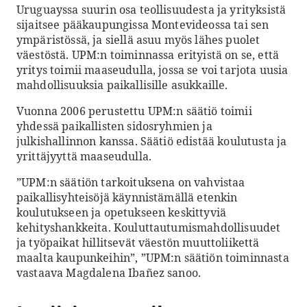
Uruguayssa suurin osa teollisuudesta ja yrityksistä
sijaitsee pääkaupungissa Montevideossa tai sen
ympäristössä, ja siellä asuu myös lähes puolet
väestöstä. UPM:n toiminnassa erityistä on se, että
yritys toimii maaseudulla, jossa se voi tarjota uusia
mahdollisuuksia paikallisille asukkaille.
Vuonna 2006 perustettu UPM:n säätiö toimii
yhdessä paikallisten sidosryhmien ja
julkishallinnon kanssa. Säätiö edistää koulutusta ja
yrittäjyyttä maaseudulla.
”UPM:n säätiön tarkoituksena on vahvistaa
paikallisyhteisöjä käynnistämällä etenkin
koulutukseen ja opetukseen keskittyviä
kehityshankkeita. Kouluttautumismahdollisuudet
ja työpaikat hillitsevät väestön muuttoliikettä
maalta kaupunkeihin”, ”UPM:n säätiön toiminnasta
vastaava Magdalena Ibañez sanoo.