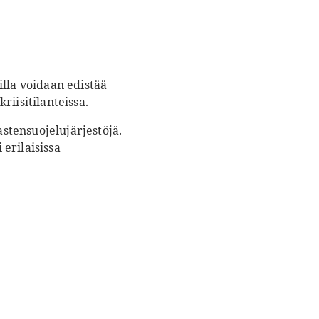
illa voidaan edistää
riisitilanteissa.
stensuojelujärjestöjä.
erilaisissa