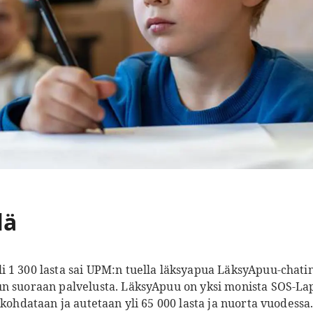
lä
1 300 lasta sai UPM:n tuella läksyapua LäksyApuu-chatin 
un suoraan palvelusta. LäksyApuu on yksi monista SOS-La
 kohdataan ja autetaan yli 65 000 lasta ja nuorta vuodessa