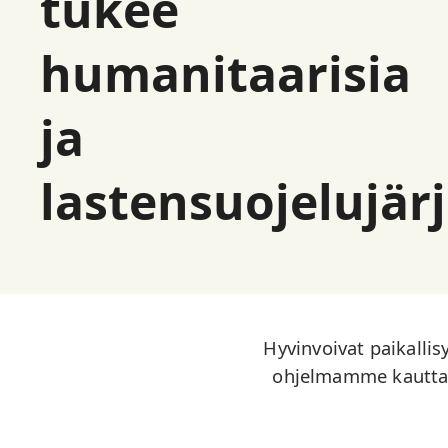
tukee
humanitaarisia
ja
lastensuojelujär
Hyvinvoivat paikallis
ohjelmamme kautta t