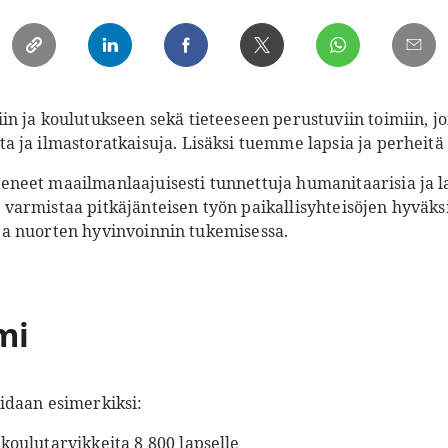
 ja koulutukseen sekä tieteeseen perustuviin toimiin, jo
ja ilmastoratkaisuja. Lisäksi tuemme lapsia ja perheitä k
eet maailmanlaajuisesti tunnettuja humanitaarisia ja la
armistaa pitkäjänteisen työn paikallisyhteisöjen hyväksi 
en ja nuorten hyvinvoinnin tukemisessa.
mi
idaan esimerkiksi:
koulutarvikkeita 8 800 lapselle