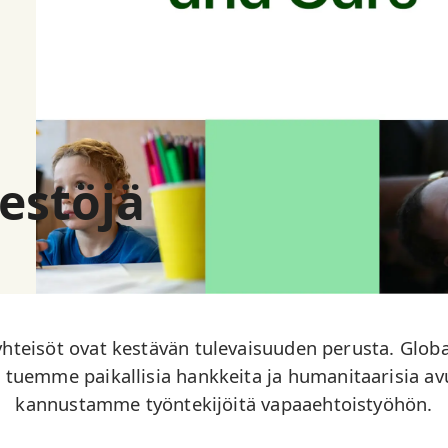
jestöjä
yhteisöt ovat kestävän tulevaisuuden perusta. Glob
uemme paikallisia hankkeita ja humanitaarisia avu
kannustamme työntekijöitä vapaaehtoistyöhön.