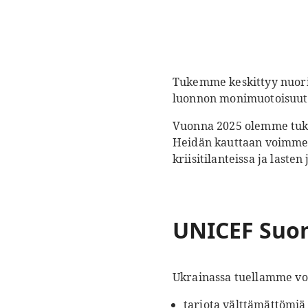
Tukemme keskittyy nuoriin
luonnon monimuotoisuutta 
Vuonna 2025 olemme tuken
Heidän kauttaan voimme v
kriisitilanteissa ja last
UNICEF Suo
Ukrainassa tuellamme vo
tarjota välttämättömiä 