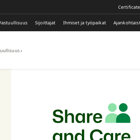
Certificat
Vastuullisuus
Sijoittajat
Ihmiset ja työpaikat
Ajankohtais
uullisuus
›