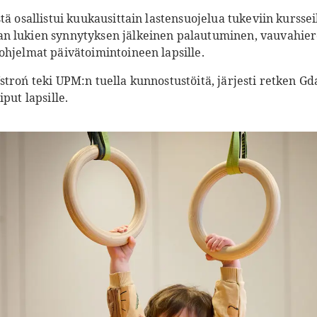
stä osallistui kuukausittain lastensuojelua tukeviin kurs
n lukien synnytyksen jälkeinen palautuminen, vauvahier
ohjelmat päivätoimintoineen lapsille.
troń teki UPM:n tuella kunnostustöitä, järjesti retken Gda
put lapsille.