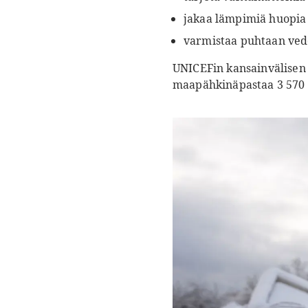
jakaa lämpimiä huopia 
varmistaa puhtaan vede
UNICEFin kansainvälisen 
maapähkinäpastaa 3 570 va