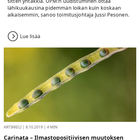
sitten yhtäkkiä. UPM:n uudistuminen ottaa
lähikuukausina pidemmän loikan kuin koskaan
aikaisemmin, sanoo toimitusjohtaja Jussi Pesonen.
Lue lisää
ARTIKKELI
|
8.10.2019
|
4 MIN
Carinata – Ilmastopositiivisen muutoksen