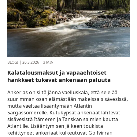
BLOGI
|
20.3.2026
|
3 MIN
Kalatalousmaksut ja vapaaehtoiset
hankkeet tukevat ankeriaan paluuta
Ankerias on siitä jännä vaelluskala, että se elää
suurimman osan elämästään makeissa sisävesissä,
mutta vaeltaa lisääntymään Atlantin
Sargassomerelle. Kutukypsät ankeriaat lähtevät
sisävesistä Itämeren ja Tanskan salmien kautta
Atlantille. Lisääntymisen jälkeen toukista
kehittyneet ankeriaat kulkeutuvat Golfvirran