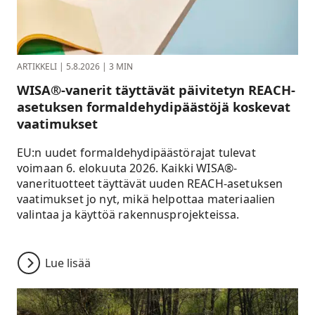
ARTIKKELI
|
5.8.2026
|
3 MIN
WISA®-vanerit täyttävät päivitetyn REACH-
asetuksen formaldehydipäästöjä koskevat
vaatimukset
EU:n uudet formaldehydipäästörajat tulevat
voimaan 6. elokuuta 2026. Kaikki WISA®-
vanerituotteet täyttävät uuden REACH-asetuksen
vaatimukset jo nyt, mikä helpottaa materiaalien
valintaa ja käyttöä rakennusprojekteissa.
Lue lisää