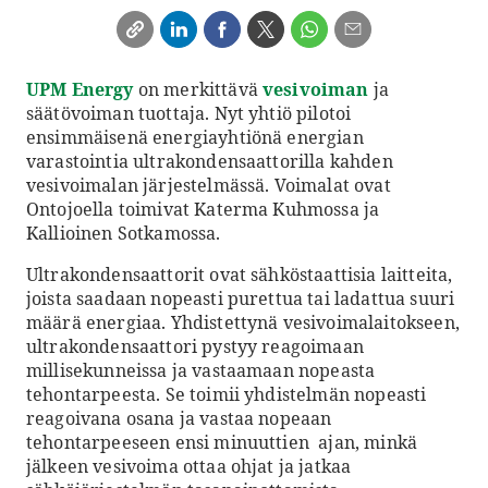
UPM Energy
on merkittävä
vesivoiman
ja
säätövoiman tuottaja. Nyt yhtiö pilotoi
ensimmäisenä energiayhtiönä energian
varastointia ultrakondensaattorilla kahden
vesivoimalan järjestelmässä. Voimalat ovat
Ontojoella toimivat Katerma Kuhmossa ja
Kallioinen Sotkamossa.
Ultrakondensaattorit ovat sähköstaattisia laitteita,
joista saadaan nopeasti purettua tai ladattua suuri
määrä energiaa. Yhdistettynä vesivoimalaitokseen,
ultrakondensaattori pystyy reagoimaan
millisekunneissa ja vastaamaan nopeasta
tehontarpeesta. Se toimii yhdistelmän nopeasti
reagoivana osana ja vastaa nopeaan
tehontarpeeseen ensi minuuttien ajan, minkä
jälkeen vesivoima ottaa ohjat ja jatkaa