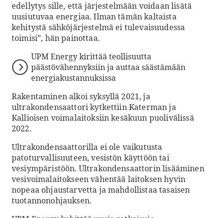
edellytys sille, että järjestelmään voidaan lisätä
uusiutuvaa energiaa. Ilman tämän kaltaista
kehitystä sähköjärjestelmä ei tulevaisuudessa
toimisi”, hän painottaa.
UPM Energy kirittää teollisuutta
päästövähen­nyksiin ja auttaa säästämään
energia­kustannuksissa
Rakentaminen alkoi syksyllä 2021, ja
ultrakondensaattori kytkettiin Katerman ja
Kallioisen voimalaitoksiin kesäkuun puolivälissä
2022.
Ultrakondensaattorilla ei ole vaikutusta
patoturvallisuuteen, vesistön käyttöön tai
vesiympäristöön. Ultrakondensaattorin lisääminen
vesivoimalaitokseen vähentää laitoksen hyvin
nopeaa ohjaustarvetta ja mahdollistaa tasaisen
tuotannonohjauksen.