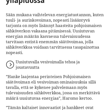
ylläpidossa
Sään mukana vaihtelevan energiatuotannon, kuten
tuuli- ja aurinkovoiman, nopeasti lisääntyvä
tarjonta on myös lisännyt haasteita pohjoismaisen
sähköverkon vakaana pitämisessä. Uusiutuvan
energian määrän kasvaessa tulevaisuudessa
tarvitaan entistä enemmän säätövoimaa, jolla
sähköverkkoa voidaan tarvittaessa tasapainottaa
nopeasti.
Uusiutuvalla vesivoimalla tehoa ja
joustavuutta
”Hanke laajentaa perinteisen Pohjoismaisen
säätövoiman eli vesivoiman ominaisuuksia sillä
tavalla, että se kykenee palvelemaan myös
tulevaisuuden sähköverkkoa, jossa on merkittävä
määrä uusiutuvaa energiaa”, Haromo kertoo.
”Tämän kaltaiset innovaatiot ja hankkeet ovat