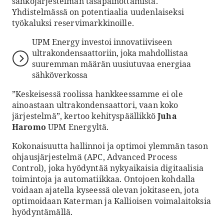
sähköjärjestelmän tasapainottamista.
Yhdistelmässä on potentiaalia uudenlaiseksi
työkaluksi reservimarkkinoille.
UPM Energy investoi innovatiiviseen
ultrakondensaattoriin, joka mahdollistaa
suuremman määrän uusiutuvaa energiaa
sähköverkossa
”Keskeisessä roolissa hankkeessamme ei ole
ainoastaan ultrakondensaattori, vaan koko
järjestelmä”, kertoo kehityspäällikkö
Juha
Haromo
UPM Energyltä.
Kokonaisuutta hallinnoi ja optimoi ylemmän tason
ohjausjärjestelmä (APC, Advanced Process
Control), joka hyödyntää nykyaikaisia digitaalisia
toimintoja ja automatiikkaa. Ontojoen kohdalla
voidaan ajatella kyseessä olevan jokitaseen, jota
optimoidaan Katerman ja Kallioisen voimalaitoksia
hyödyntämällä.