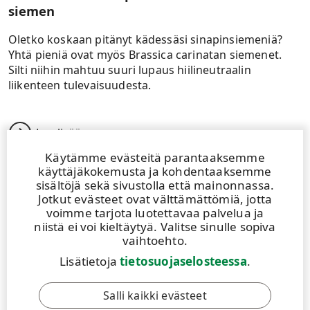
siemen
Oletko koskaan pitänyt kädessäsi sinapinsiemeniä?
Yhtä pieniä ovat myös Brassica carinatan siemenet.
Silti niihin mahtuu suuri lupaus hiilineutraalin
liikenteen tulevaisuudesta.
Lue lisää
Käytämme evästeitä parantaaksemme
käyttäjäkokemusta ja kohdentaaksemme
sisältöjä sekä sivustolla että mainonnassa.
Jotkut evästeet ovat välttämättömiä, jotta
voimme tarjota luotettavaa palvelua ja
niistä ei voi kieltäytyä. Valitse sinulle sopiva
vaihtoehto.
Lisätietoja
tietosuojaselosteessa
.
Salli kaikki evästeet