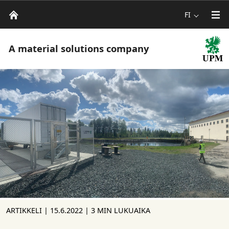
FI
A material solutions company
ARTIKKELI |
15.6.2022
| 3 MIN LUKUAIKA