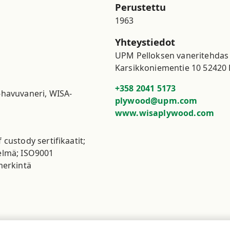
Perustettu
1963
Yhteystiedot
UPM Pelloksen vaneritehdas

Karsikkoniementie 10 52420 
+358 2041 5173
-havuvaneri, WISA-
plywood@upm.com
www.wisaplywood.com
custody sertifikaatit;
elmä; ISO9001
merkintä