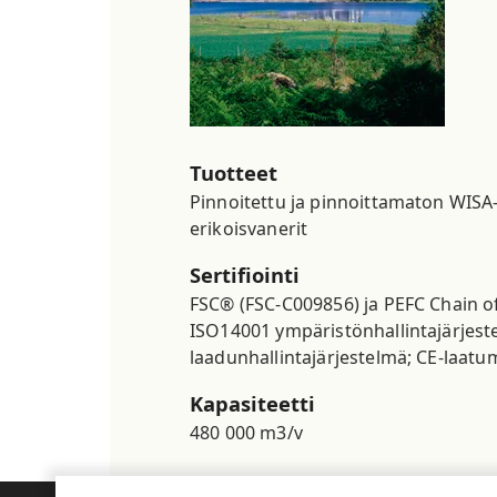
Tuotteet
Pinnoitettu ja pinnoittamaton WISA
erikoisvanerit
Sertifiointi
FSC® (FSC-C009856) ja PEFC Chain of 
ISO14001 ympäristönhallintajärjest
laadunhallintajärjestelmä; CE-laatu
Kapasiteetti
480 000 m3/v