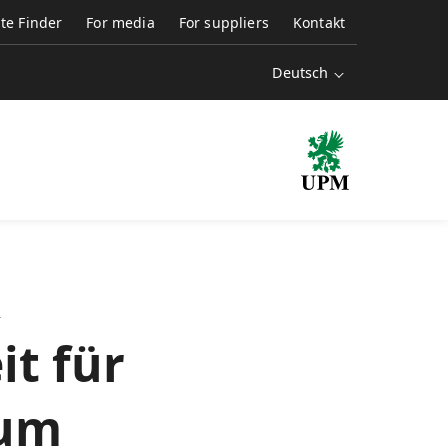
ate Finder
For media
For suppliers
Kontakt
Deutsch
k
t für
zum