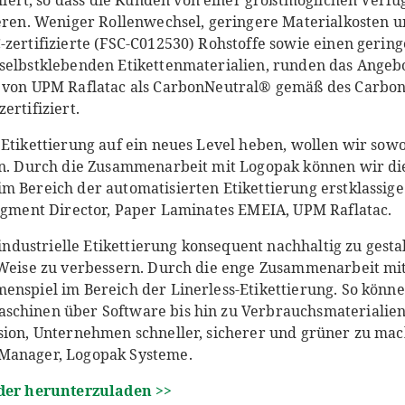
rt, so dass die Kunden von einer größtmöglichen Verfüg
ieren. Weniger Rollenwechsel, geringere Materialkosten u
-zertifizierte (FSC-C012530) Rohstoffe sowie einen gerin
selbstklebenden Etikettenmaterialien, runden das Angebo
e von UPM Raflatac als CarbonNeutral® gemäß des Carbon
ertifiziert.
Etikettierung auf ein neues Level heben, wollen wir sowo
ern. Durch die Zusammenarbeit mit Logopak können wir di
m Bereich der automatisierten Etikettierung erstklassige
Segment Director, Paper Laminates EMEIA, UPM Raflatac.
e industrielle Etikettierung konsequent nachhaltig zu gest
e Weise zu verbessern. Durch die enge Zusammenarbeit mi
enspiel im Bereich der Linerless-Etikettierung. So kön
schinen über Software bis hin zu Verbrauchsmaterialien
sion, Unternehmen schneller, sicherer und grüner zu mac
 Manager, Logopak Systeme.
lder herunterzuladen >>