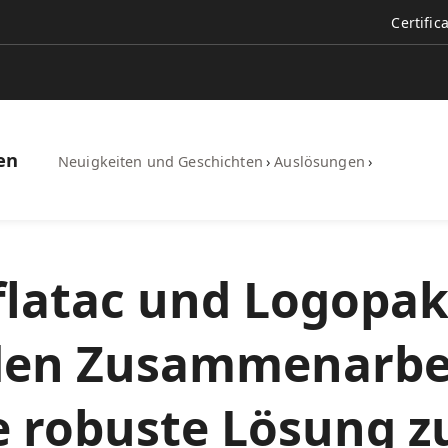
Certific
en
Neuigkeiten und Geschichten
›
Auslösungen
›
latac und Logopa
en Zusammenarbei
te robuste Lösung 