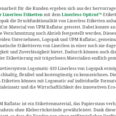
enarbeit für die Kunden ergeben sich aus der hervorrage
 Linerless Etiketten
mit dem
Linerless Opticut™
-Etike
opak die Druckfunktionalität von Linerless Etiketten anh
iCut-Material von UPM Raflatac getestet. Dabei konnte an
 Verschmutzung noch Abrieb festgestellt werden. Dies
beiden Unternehmen, Logopak und UPM Raflatac, gemeinsa
matische Etikettieren von Linerless in einer noch nie da
keit und Zuverlässigkeit bietet. Dadurch können auch di
r Etikettierung mit trägerlosen Materialien endlich gem
kettiersystem Logomatic 410 Linerless von Logopak ermög
haltig, flexibel und kostengünstig zu kennzeichnen. Die
 Etiketten können mit Logomatic auf individuelle Format
ialeinsatz und die Wirtschaftlichkeit des innovativen Ec
M Raflatac ist ein Etikettenmaterial, das Papierstaus ver
nahezu ohne Kleberrückstände gewährleistet. Dank diese