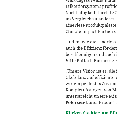
Wartungsaufwand minimie
Etikettiersystems profit
Nachhaltigkeit durch FSC
im Vergleich zu anderen 
Linerless-Produktpalett
Climate Impact Partners z
„Indem wir die Linerless 
auch die Effizienz förd
beschleunigen und auch i
Ville Pollari
, Business 
„Unsere Vision ist es, di
Ökobilanz auf effizient
wir ein perfektes Zusamm
Komplettlösungen von Ma
unterstreicht unsere Mis
Petersen-Lund
, Product
Klicken Sie hier, um Bi