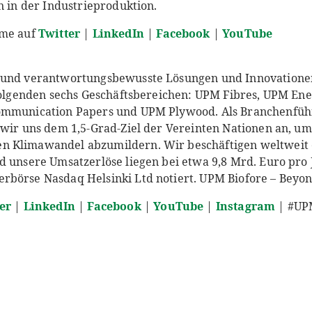
n in der Industrieproduktion.
eme auf
Twitter
|
LinkedIn
|
Facebook
|
YouTube
 und verantwortungsbewusste Lösungen und Innovationen
 folgenden sechs Geschäftsbereichen: UPM Fibres, UPM En
ommunication Papers und UPM Plywood. Als Branchenfüh
 wir uns dem 1,5-Grad-Ziel der Vereinten Nationen an, um
n Klimawandel abzumildern. Wir beschäftigen weltweit
d unsere Umsatzerlöse liegen bei etwa 9,8 Mrd. Euro pro 
börse Nasdaq Helsinki Ltd notiert. UPM Biofore – Beyond
er
|
LinkedIn
|
Facebook
|
YouTube
|
Instagram
| #UP