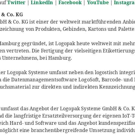
auf
Twitter
|
LinkedIn
|
Facebook
|
YouTube
|
Instagr
 & Co. KG
H & Co. KG ist einer der weltweit marktführenden Anbiet
nzeichnung von Produkten, Gebinden, Kartons und Palette
Hamburg gegründet, ist Logopak heute weltweit mit mehr 
n vertreten. Die Fertigung der vielseitigen Etikettierung
s Unternehmens, bei Hamburg.
der Logopak Systeme umfasst neben den logostisch integr
 die Datenmanagementsoftware LogoSoft, Barcode- und 
auchsmaterial zur direkten und indirekten Kennzeichnun
er umfasst das Angebot der Logopak Systeme GmbH & Co. K
d die langfristige Ersatzteilversorgung der eigenen IoT-T
ich Hard- und Software und das Angebot kundenspezifis
öglicht eine branchenübergreifende Umsetzung individu