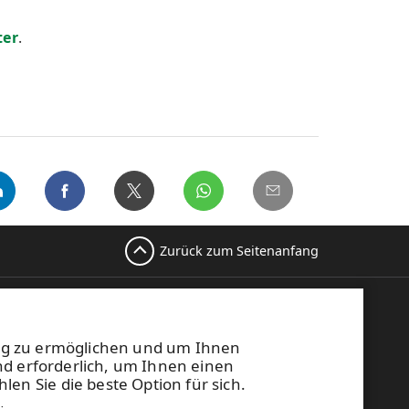
er
.
Zurück zum Seitenanfang
PM
Telefonzentrale
58 (0) 204 15 111
ng zu ermöglichen und um Ihnen
ese Website ist durch reCAPTCHA geschützt und es
nd erforderlich, um Ihnen einen
lten die
Datenschutzbestimmungen
und
en Sie die beste Option für sich.
tzungsbedingungen
von Google.