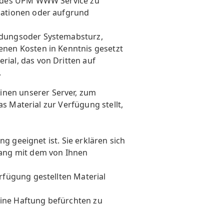
e des UPM WWW Service zu
mationen oder aufgrund
ndungsoder Systemabsturz,
nen Kosten in Kenntnis gesetzt
ial, das von Dritten auf
.
nen unserer Server, zum
as Material zur Verfügung stellt,
g geeignet ist. Sie erklären sich
hang mit dem von Ihnen
rfügung gestellten Material
eine Haftung befürchten zu