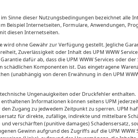
im Sinne dieser Nutzungsbedingungen bezeichnet alle In
zum Beispiel Internetseiten, Formulare, Anwendungen, P
it diesen Internetseiten.
wird ohne Gewähr zur Verfügung gestellt. Jegliche Garant
freiheit, Zuverlässigkeit oder Inhalt des UPM WWW Service
 Garantie dafür ab, dass die UPM WWW Services oder der S
eren schädlichen Komponenten ist. Das eingetragene Waren
hen (unabhängig von deren Erwähnung in den UPM WWW S
echnische Ungenauigkeiten oder Druckfehler enthalten.
enthaltenen Informationen können seitens UPM jederzeit 
r den Zugang zu jedwedem Zeitpunkt zu sperren. UPM haft
ersatz für direkte, zufällige, indirekte und mittelbare S
 und verschärften (punitive damages) Schadensersatz, sowi
ngenen Gewinn aufgrund des Zugriffs auf die UPM WWW S