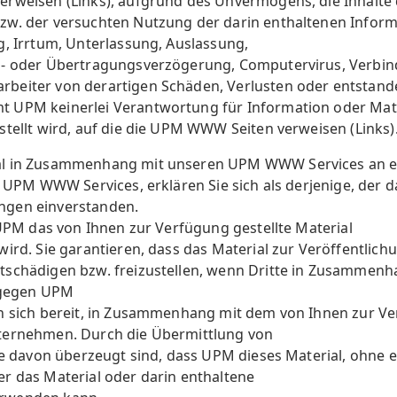
erweisen (Links), aufgrund des Unvermögens, die Inhalt
zw. der versuchten Nutzung der darin enthaltenen Infor
g, Irrtum, Unterlassung, Auslassung,
s- oder Übertragungsverzögerung, Computervirus, Verbi
beiter von derartigen Schäden, Verlusten oder entstande
 UPM keinerlei Verantwortung für Information oder Mater
stellt wird, auf die die UPM WWW Seiten verweisen (Links)
al in Zusammenhang mit unseren UPM WWW Services an ei
e UPM WWW Services, erklären Sie sich als derjenige, der d
ngen einverstanden.
 UPM das von Ihnen zur Verfügung gestellte Material
ird. Sie garantieren, dass das Material zur Veröffentlichun
tschädigen bzw. freizustellen, wenn Dritte in Zusammen
e gegen UPM
n sich bereit, in Zusammenhang mit dem von Ihnen zur Ve
ternehmen. Durch die Übermittlung von
Sie davon überzeugt sind, dass UPM dieses Material, ohne 
r das Material oder darin enthaltene