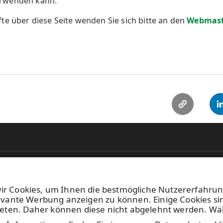
erwenden kann.
te über diese Seite wenden Sie sich bitte an den
Webmast
Stellenangebote
U
Bilddatenbank
+3
wir Cookies, um Ihnen die bestmögliche Nutzererfahru
Abonnieren von Veröffentlichungen
Di
levante Werbung anzeigen zu können. Einige Cookies si
ge
eten. Daher können diese nicht abgelehnt werden. Wähl
Nu