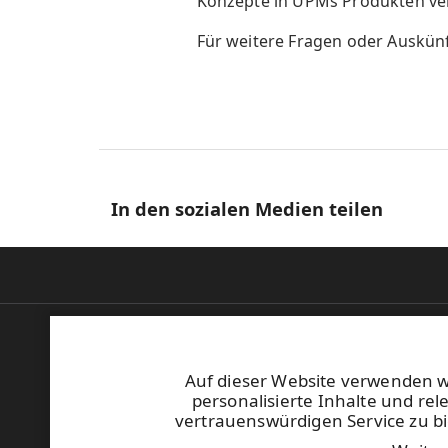
Konzepte in UPMs Produkten v
Für weitere Fragen oder Auskünf
In den sozialen Medien teilen
Elektronische Rechnungsstellung
Sicherheits-Einweisung
Auf dieser Website verwenden 
Wo wir tätig sind
personalisierte Inhalte und re
Hinweisgeber
vertrauenswürdigen Service zu bi
UPM Verhaltenskodex