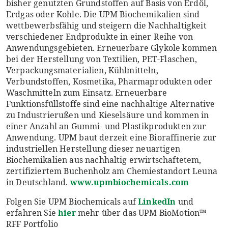
bisher genutzten Grundstoffen auf Basis von Erdöl,
Erdgas oder Kohle. Die UPM Biochemikalien sind
wettbewerbsfähig und steigern die Nachhaltigkeit
verschiedener Endprodukte in einer Reihe von
Anwendungsgebieten. Erneuerbare Glykole kommen
bei der Herstellung von Textilien, PET-Flaschen,
Verpackungsmaterialien, Kühlmitteln,
Verbundstoffen, Kosmetika, Pharmaprodukten oder
Waschmitteln zum Einsatz. Erneuerbare
Funktionsfüllstoffe sind eine nachhaltige Alternative
zu Industrierußen und Kieselsäure und kommen in
einer Anzahl an Gummi- und Plastikprodukten zur
Anwendung. UPM baut derzeit eine Bioraffinerie zur
industriellen Herstellung dieser neuartigen
Biochemikalien aus nachhaltig erwirtschaftetem,
zertifiziertem Buchenholz am Chemiestandort Leuna
in Deutschland.
www.upmbiochemicals.com
Folgen Sie UPM Biochemicals auf
LinkedIn
und
erfahren Sie
hier
mehr über das UPM BioMotion™
RFF Portfolio