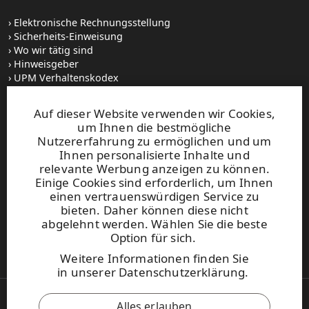
Elektronische Rechnungsstellung
Sicherheits-Einweisung
Wo wir tätig sind
Hinweisgeber
UPM Verhaltenskodex
Auf dieser Website verwenden wir Cookies,
Stellenangebote
um Ihnen die bestmögliche
Bilddatenbank
Nutzererfahrung zu ermöglichen und um
Abonnieren von Veröffentlichungen
Ihnen personalisierte Inhalte und
relevante Werbung anzeigen zu können.
Einige Cookies sind erforderlich, um Ihnen
UPM
Telefonzentrale
einen vertrauenswürdigen Service zu
+358 (0) 204 15 111
bieten. Daher können diese nicht
Diese Website ist durch reCAPTCHA geschützt und es gelten
abgelehnt werden. Wählen Sie die beste
die
Datenschutzbestimmungen
Option für sich.
und
Nutzungsbedingungen
von Google.
Weitere Informationen finden Sie
in
unserer Datenschutzerklärung
.
Alles erlauben