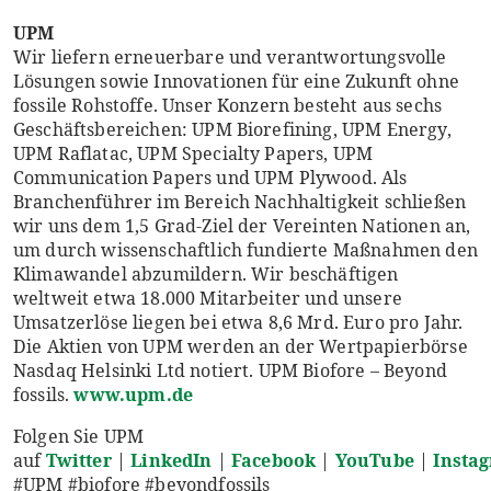
UPM
Wir liefern erneuerbare und verantwortungsvolle
Lösungen sowie Innovationen für eine Zukunft ohne
fossile Rohstoffe. Unser Konzern besteht aus sechs
Geschäftsbereichen: UPM Biorefining, UPM Energy,
UPM Raflatac, UPM Specialty Papers, UPM
Communication Papers und UPM Plywood. Als
Branchenführer im Bereich Nachhaltigkeit schließen
wir uns dem 1,5 Grad-Ziel der Vereinten Nationen an,
um durch wissenschaftlich fundierte Maßnahmen den
Klimawandel abzumildern. Wir beschäftigen
weltweit etwa 18.000 Mitarbeiter und unsere
Umsatzerlöse liegen bei etwa 8,6 Mrd. Euro pro Jahr.
Die Aktien von UPM werden an der Wertpapierbörse
Nasdaq Helsinki Ltd notiert. UPM Biofore – Beyond
fossils.
www.upm.de
Folgen Sie UPM
auf
Twitter
|
LinkedIn
|
Facebook
|
YouTube
|
Insta
#UPM #biofore #beyondfossils