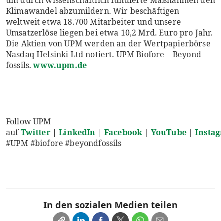
um durch wissenschaftlich fundierte Maßnahmen den
Klimawandel abzumildern. Wir beschäftigen
weltweit etwa 18.700 Mitarbeiter und unsere
Umsatzerlöse liegen bei etwa 10,2 Mrd. Euro pro Jahr.
Die Aktien von UPM werden an der Wertpapierbörse
Nasdaq Helsinki Ltd notiert. UPM Biofore – Beyond
fossils.
www.upm.de
Follow UPM
auf
Twitter
|
LinkedIn
|
Facebook
|
YouTube
|
Insta
#UPM #biofore #beyondfossils
In den sozialen Medien teilen