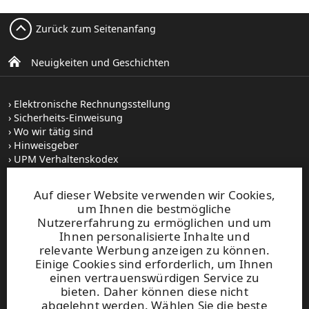
Zurück zum Seitenanfang
Neuigkeiten und Geschichten
Elektronische Rechnungsstellung
Sicherheits-Einweisung
Wo wir tätig sind
Hinweisgeber
UPM Verhaltenskodex
Auf dieser Website verwenden wir Cookies,
Stellenangebote
um Ihnen die bestmögliche
Bilddatenbank
Nutzererfahrung zu ermöglichen und um
Abonnieren von Veröffentlichungen
Ihnen personalisierte Inhalte und
relevante Werbung anzeigen zu können.
Einige Cookies sind erforderlich, um Ihnen
UPM
Telefonzentrale
einen vertrauenswürdigen Service zu
+358 (0) 204 15 111
bieten. Daher können diese nicht
Diese Website ist durch reCAPTCHA geschützt und es gelten
abgelehnt werden. Wählen Sie die beste