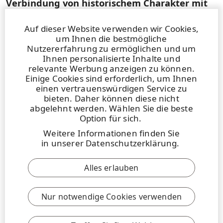
Verbindung von historischem Charakter mit
modernem Komfort
Auf dieser Website verwenden wir Cookies,
Materialien, die das historische Erbe eines Gebäudes
um Ihnen die bestmögliche
aus dem 16. Jahrhundert respektieren und gleichzeitig
Nutzererfahrung zu ermöglichen und um
den Anforderungen des 21. Jahrhunderts
Ihnen personalisierte Inhalte und
relevante Werbung anzeigen zu können.
entsprechen, sind nicht einfach zu finden. Im
Einige Cookies sind erforderlich, um Ihnen
Coworking-Space Southspace in Dorking
einen vertrauenswürdigen Service zu
(Großbritannien), wurde mit WISA®‑Birch LG...
bieten. Daher können diese nicht
abgelehnt werden. Wählen Sie die beste
Option für sich.
Mehr erfahren
Weitere Informationen finden Sie
in
unserer Datenschutzerklärung
.
Alles erlauben
Nur notwendige Cookies verwenden