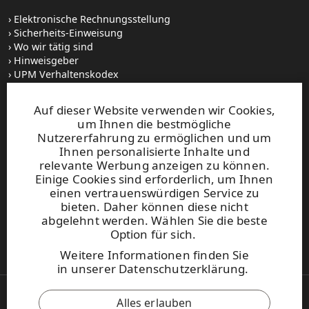
Elektronische Rechnungsstellung
Sicherheits-Einweisung
Wo wir tätig sind
Hinweisgeber
UPM Verhaltenskodex
Auf dieser Website verwenden wir Cookies,
Stellenangebote
um Ihnen die bestmögliche
Bilddatenbank
Nutzererfahrung zu ermöglichen und um
Abonnieren von Veröffentlichungen
Ihnen personalisierte Inhalte und
relevante Werbung anzeigen zu können.
Einige Cookies sind erforderlich, um Ihnen
UPM
Telefonzentrale
einen vertrauenswürdigen Service zu
+358 (0) 204 15 111
bieten. Daher können diese nicht
abgelehnt werden. Wählen Sie die beste
Diese Website ist durch reCAPTCHA geschützt und es gelten
Option für sich.
die
Datenschutzbestimmungen
und
Nutzungsbedingungen
von Google.
Weitere Informationen finden Sie
in
unserer Datenschutzerklärung
.
Alles erlauben
Urheberrecht © 2026 UPM. Alle Rechte vorbehalten.