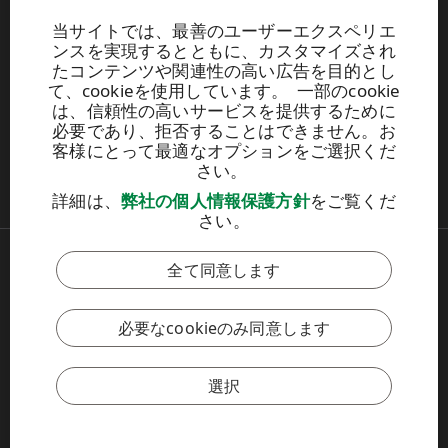
358 (0) 204 15 111
当サイトでは、最善のユーザーエクスペリエ
このサイトはreCAPTCHAによって保護されており、
Googleのプラ
ンスを実現するとともに、カスタマイズされ
イバシ
ーポリシーおよび
利用規約
が適用されます。
たコンテンツや関連性の高い広告を目的とし
て、cookieを使用しています。 一部のcookie
は、信頼性の高いサービスを提供するために
Firstname.Lastname@upm.com
必要であり、拒否することはできません。お
メディア関連情報（英語）
客様にとって最適なオプションをご選択くだ
IR投資家情報（英語）
さい。
CSR環境（英語）
詳細は、
弊社の個人情報保護方針
をご覧くだ
さい。
全て同意します
Copyright © 2026 UPM. All rights reserved.
Legal Notice
Privacy Policy
必要なcookieのみ同意します
[苏ICP备17042973号-2]
cookieポリシーの設定
cookieポリシーの設定
選択