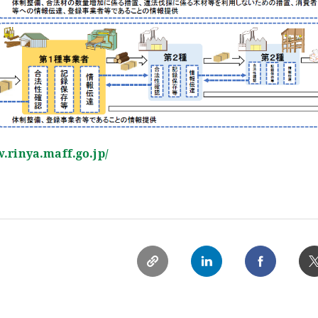
.rinya.maff.go.jp/