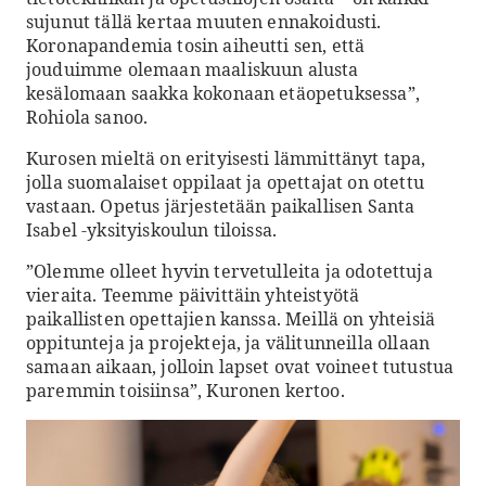
sujunut tällä kertaa muuten ennakoidusti.
Koronapandemia tosin aiheutti sen, että
jouduimme olemaan maaliskuun alusta
kesälomaan saakka kokonaan etäopetuksessa”,
Rohiola sanoo.
Kurosen mieltä on erityisesti lämmittänyt tapa,
jolla suomalaiset oppilaat ja opettajat on otettu
vastaan. Opetus järjestetään paikallisen Santa
Isabel -yksityiskoulun tiloissa.
”Olemme olleet hyvin tervetulleita ja odotettuja
vieraita. Teemme päivittäin yhteistyötä
paikallisten opettajien kanssa. Meillä on yhteisiä
oppitunteja ja projekteja, ja välitunneilla ollaan
samaan aikaan, jolloin lapset ovat voineet tutustua
paremmin toisiinsa”, Kuronen kertoo.