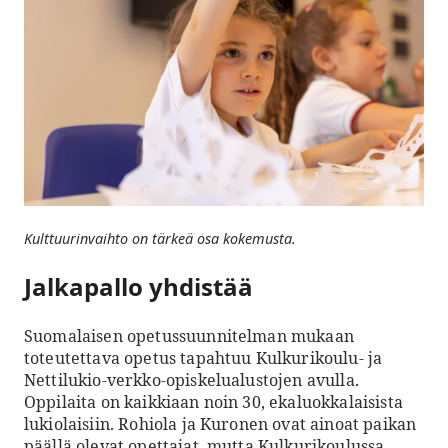
Kulttuurinvaihto on tärkeä osa kokemusta.
Jalkapallo yhdistää
Suomalaisen opetussuunnitelman mukaan
toteutettava opetus tapahtuu Kulkurikoulu- ja
Nettilukio-verkko-opiskelualustojen avulla.
Oppilaita on kaikkiaan noin 30, ekaluokkalaisista
lukiolaisiin. Rohiola ja Kuronen ovat ainoat paikan
päällä olevat opettajat, mutta Kulkurikoulussa