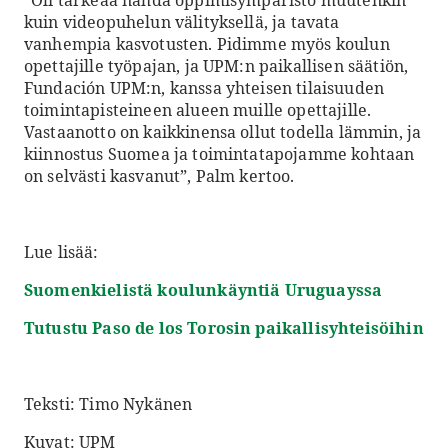
”Oli tärkeää nähdä oppimisympäristö muutenkin
kuin videopuhelun välityksellä, ja tavata
vanhempia kasvotusten. Pidimme myös koulun
opettajille työpajan, ja UPM:n paikallisen säätiön,
Fundación UPM:n, kanssa yhteisen tilaisuuden
toimintapisteineen alueen muille opettajille.
Vastaanotto on kaikkinensa ollut todella lämmin, ja
kiinnostus Suomea ja toimintatapojamme kohtaan
on selvästi kasvanut”, Palm kertoo.
Lue lisää:
Suomenkielistä koulunkäyntiä Uruguayssa
Tutustu Paso de los Torosin paikallisyhteisöihin
Teksti: Timo Nykänen
Kuvat: UPM