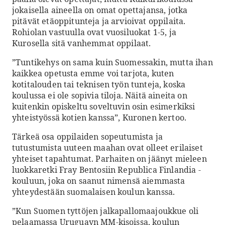
jokaisella aineella on omat opettajansa, jotka
pitävät etäoppitunteja ja arvioivat oppilaita.
Rohiolan vastuulla ovat vuosiluokat 1-5, ja
Kurosella sitä vanhemmat oppilaat.
”Tuntikehys on sama kuin Suomessakin, mutta ihan
kaikkea opetusta emme voi tarjota, kuten
kotitalouden tai teknisen työn tunteja, koska
koulussa ei ole sopivia tiloja. Näitä aineita on
kuitenkin opiskeltu soveltuvin osin esimerkiksi
yhteistyössä kotien kanssa”, Kuronen kertoo.
Tärkeä osa oppilaiden sopeutumista ja
tutustumista uuteen maahan ovat olleet erilaiset
yhteiset tapahtumat. Parhaiten on jäänyt mieleen
luokkaretki Fray Bentosiin Republica Finlandia -
kouluun, joka on saanut nimensä aiemmasta
yhteydestään suomalaisen koulun kanssa.
”Kun Suomen tyttöjen jalkapallomaajoukkue oli
pelaamassa Uruguayn MM-kisoissa, koulun