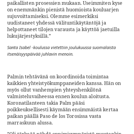
paikallisten prosessien mukaan. Useimmiten kyse
on enemmänkin pienistä huomioista kouluarjen
sujuvoittamiseksi. Olemme esimerkiksi
uudistaneet yhdessä välituntikäytäntöjä ja
helpottaneet tilojen varausta ja käyttöä jaetuilla
lukujärjestyksillä.”
Santa Isabel -koulussa vietettiin joulukuussa suomalaista
itsenäisyyspäivää juhlavin menoin.
Palmin tehtävänä on koordinoida toimintaa
kaikkien yhteistyökumppaneiden kanssa. Hän on
myös ollut vanhempien yhteyshenkilönä
valmisteluvaiheessa ennen koulun aloitusta.
Koronatilanteen takia Palm pääsi
poikkeuksellisesti käymään ensimmäistä kertaa
paikan päällä Paso de los Torosissa vasta
marraskuun alussa.