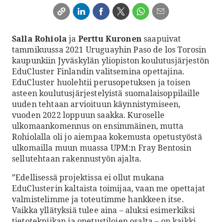
Salla Rohiola
ja
Perttu Kuronen
saapuivat
tammikuussa 2021 Uruguayhin Paso de los Torosin
kaupunkiin Jyväskylän yliopiston koulutusjärjestön
EduCluster Finlandin valitsemina opettajina.
EduCluster huolehtii perusopetuksen ja toisen
asteen koulutusjärjestelyistä suomalaisoppilaille
uuden tehtaan arvioituun käynnistymiseen,
vuoden 2022 loppuun saakka. Kuroselle
ulkomaankomennus on ensimmäinen, mutta
Rohiolalla oli jo aiempaa kokemusta opetustyöstä
ulkomailla muun muassa UPM:n Fray Bentosin
sellutehtaan rakennustyön ajalta.
”Edellisessä projektissa ei ollut mukana
EduClusterin kaltaista toimijaa, vaan me opettajat
valmistelimme ja toteutimme hankkeen itse.
Vaikka yllätyksiä tulee aina – aluksi esimerkiksi
tietotekniikan ja opetustilojen osalta – on kaikki