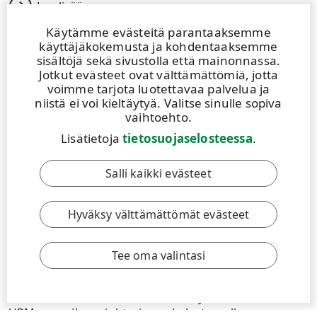
Lue lisää
Käytämme evästeitä parantaaksemme
käyttäjäkokemusta ja kohdentaaksemme
sisältöjä sekä sivustolla että mainonnassa.
Jotkut evästeet ovat välttämättömiä, jotta
voimme tarjota luotettavaa palvelua ja
niistä ei voi kieltäytyä. Valitse sinulle sopiva
vaihtoehto.
Lisätietoja
tietosuojaselosteessa
.
Salli kaikki evästeet
ARTIKKELI
|
15.12.2022
|
6 MIN
Hyväksy välttämättömät evästeet
Paso de los Torosin sellutehdas on
biotalouden ytimessä
Tee oma valintasi
UPM:n toinen Uruguayn sellutehdas käynnistyy pian.
Kun tehdas on otettu kokonaan käyttöön, se nostaa
UPM:n maailman johtavien eukalyptussellun