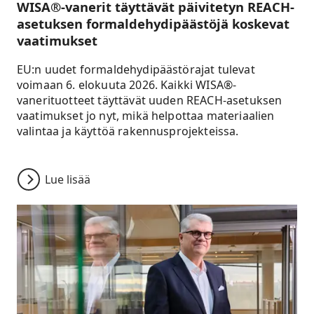
WISA®-vanerit täyttävät päivitetyn REACH-
asetuksen formaldehydipäästöjä koskevat
vaatimukset
EU:n uudet formaldehydipäästörajat tulevat
voimaan 6. elokuuta 2026. Kaikki WISA®-
vanerituotteet täyttävät uuden REACH-asetuksen
vaatimukset jo nyt, mikä helpottaa materiaalien
valintaa ja käyttöä rakennusprojekteissa.
Lue lisää